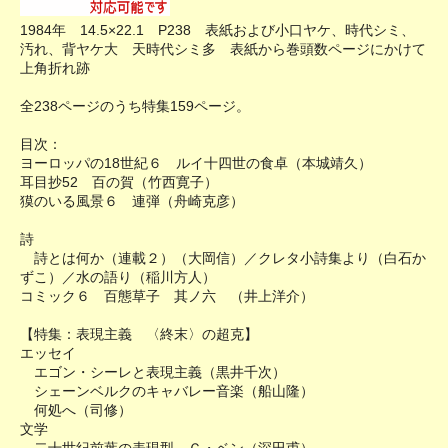
1984年 14.5×22.1 P238 表紙および小口ヤケ、時代シミ、
汚れ、背ヤケ大 天時代シミ多 表紙から巻頭数ページにかけて
上角折れ跡
全238ページのうち特集159ページ。
目次：
ヨーロッパの18世紀６ ルイ十四世の食卓（本城靖久）
耳目抄52 百の賀（竹西寛子）
獏のいる風景６ 連弾（舟崎克彦）
詩
詩とは何か（連載２）（大岡信）／クレタ小詩集より（白石か
ずこ）／水の語り（稲川方人）
コミック６ 百態草子 其ノ六 （井上洋介）
【特集：表現主義 〈終末〉の超克】
エッセイ
エゴン・シーレと表現主義（黒井千次）
シェーンベルクのキャバレー音楽（船山隆）
何処へ（司修）
文学