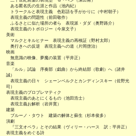
二十世紀前葉の表現型 Ｇ・ベン（深田甫）
ある匿名氏の生涯と作品（池内紀）
トラークルと表現主義 色彩語を手がかりに（中村朝子）
表現主義の問題性（前田敬作）
ふるさとに似た場所の者ら 表現派・ダダ（奥野路介）
表現主義のトポロジー（今泉文子）
美術
マルクとキルヒナー 表現主義の再検証（野村太郎）
奥行きへの反逆 表現主義への道（片岡啓治）
映画
無意識の映像、夢魔の装置（平井正）
音楽
「ルル」試論 序奏部（戯曲）から終結部（歌劇）へ（諸井
誠）
表現主義の日々 シェーンベルクとカンディンスキー（佐野光
司）
表現主義のプロブレマティク
表現主義のあとにくるもの（池田浩士）
表現主義お解析（岩井寛）
建築
ブルーノ・タウト 建築の解体と蘇生（杉本俊多）
演劇
『三文オペラ』とその結果（ヴィリー・ハース 訳：平井正）
表現主義をめぐる詩