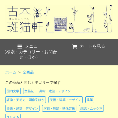
メニュー
カートを見る
（検索・カテゴリー・お問合
せ・ほか）
ホーム
>
全商品
この商品と同じカテゴリーで探す
国内文学
文芸誌
美術・建築・デザイン
評論・美術史・図像学ほか
美術・建築・デザイン
建築
美術・建築・デザイン
演劇・舞踏・映像芸術
雑誌・ムック本
ユリイカ