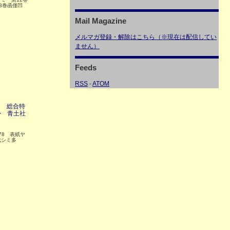
3巻函僅凹
Mail Magazine
メルマガ登録・解除はこちら（※現在は配信してい
ません）
Feeds
RSS
-
ATOM
月 総合特
か 青土社
278 表紙ヤ
代シミ多