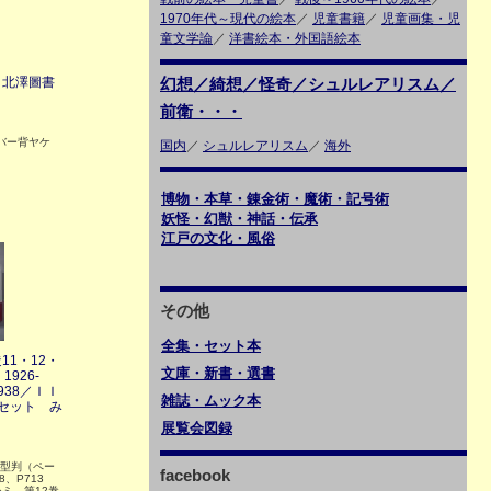
1970年代～現代の絵本
／
児童書籍
／
児童画集・児
童文学論
／
洋書絵本・外国語絵本
 北澤圖書
幻想／綺想／怪奇／シュルレアリスム／
前衛・・・
カバー背ヤケ
国内
／
シュルレアリスム
／
海外
博物・本草・錬金術・魔術・記号術
妖怪・幻獣・神話・伝承
江戸の文化・風俗
その他
全集・セット本
1・12・
文庫・新書・選書
926-
1938／ＩＩ
雑誌・ムック本
3冊セット み
展覧会図録
変型判（ペー
facebook
28、P713
ミ 第12巻