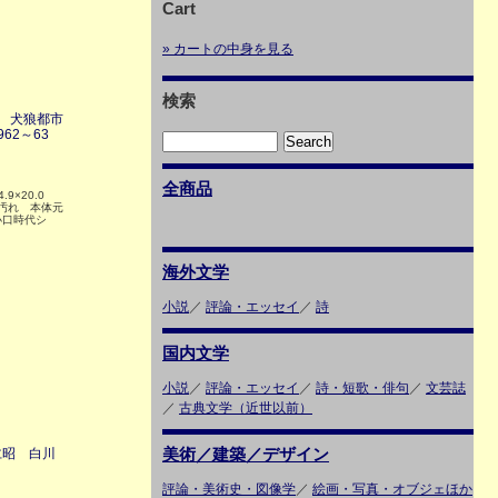
Cart
» カートの中身を見る
検索
 犬狼都市
62～63
全商品
.9×20.0
少汚れ 本体元
小口時代シ
海外文学
小説
／
評論・エッセイ
／
詩
国内文学
小説
／
評論・エッセイ
／
詩・短歌・俳句
／
文芸誌
／
古典文学（近世以前）
美術／建築／デザイン
仁昭 白川
評論・美術史・図像学
／
絵画・写真・オブジェほか