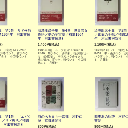
集 第5巻 サド侯爵
澁澤龍彦全集 第4巻 世界悪女
澁澤龍彦全集 第3巻
1964年 河出書房
物語／夢の宇宙誌／補遺1964
／毒薬の手帖／補遺19
年 河出書房新社
年 河出書房新社
込)
1,400円(税込)
1,100円(税込)
ページ部分14.9×20.0
1993年1刷 ページ部分14.9×20.0
1993年1刷 ページ部分14
・函少時代シミ、背少ヤケ
P449 帯少ヤケ、少汚れ、端少濡れシ
P452 帯・函少ヤケ、
イタミ 小口時代シミ
ミ 函僅汚れ 本体元パラ少イタミ、
パラ背ヤケ、時代シミ 
端少破れ、背ヤケ、時代シミ 小口時
ミ 月報付
代シミ 月報付
集 第1巻 ［エピク
詩のある日々―京都 河野仁
四季派の軌跡 河野
］／サド復活／補遺
昭 京都新聞社
書院
9年 河出書房新社
800円(税込)
800円(税込)