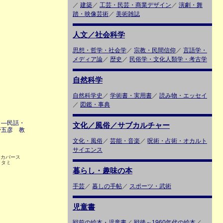
／
建築
／
工芸・民芸・商業デザイン
／
演劇・舞
踏・映像芸術
／
美術雑誌
人文／社会科学
思想・哲学・社会学
／
宗教・民間信仰
／
言語学・
メディア論
／
歴史
／
民俗学・文化人類学・考古学
自然科学
自然科学史
／
学術書・実用書
／
読み物・エッセイ
／
図鑑・事典
 ―民話・
文化／風俗／サブカルチャー
野五彦 教
文化・風俗
／
芸能・音楽
／
呪術・占術・オカルト
サイエンス
 カバース
イタミ
暮らし・趣味の本
手芸
／
暮しの手帖
／
スポーツ・武術
児童書
戦前の絵本・児童書
／
戦後～1960年代の絵本
／