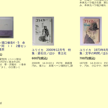
本体元パラ端少欠損 第1
み、本体元パラ端少破れ
ン瀧口修造4・5 余
／同 ＩＩ 2冊セッ
書房
ユリイカ 2000年12月号 特
ユリイカ 1973年8
集：梁石日／ほか 青土社
集：文学の時間／ほ
込)
600円(税込)
700円(税込)
５変型判（ページ部分
） P379＋英文P135、
2000年 14.3×22.1 P278 表紙僅
1973年 14.3×22.1 P
P92 帯・月報付 Ｉ巻本
汚れ、僅スレ 末尾ページ僅剥がし跡
ケ、汚れ 小口ヤケ、時
イタミ、小口僅シミ
ed