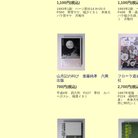
1,100円(税込)
1,100円(税
1993年1刷 ページ部分14.9×20.0
1993年2刷 
P560 帯背ヤケ、端少イタミ 本体元
P498 帯・
パラ背ヤケ 月報付
パラ端少欠損
ミ 月報付
山月記の叫び 進藤純孝 六興
フローラ逍
出版
社
700円(税込)
2,700円(税
平成4年 四六判 P227 帯付 カバ
1987年初版 
ー少スレ、端僅イタミ
P224 函時
多） 本体天
所に時代シミ