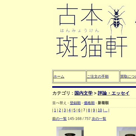
ホーム
ご注文の手順
買取につ
カテゴリ :
国内文学
>
評論・エッセイ
並べ替え -
登録順
-
価格順
-
新着順
|
1
|
2
|
3
|
4
|
5
|
6
|
7
|
8
|
9
|
10
|
...
|
前の一覧
145-168 / 757
次の一覧