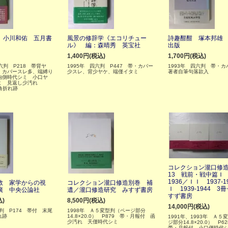
 小川和佑 五月書
風景の修辞学《エコリチュー
詩趣酣酣 塚本邦雄
ル》 編：森晴秀 英宝社
出版
1,400円(税込)
1,700円(税込)
六判 P218 帯背ヤ
1995年 四六判 P447 帯・カバー
1993年 四六判 帯・
 カバースレ多、端縛り
少スレ、背少ヤケ、端僅イタミ
著者自筆句落款入
内側時代シミ 小口ヤ
ミ 見返し少汚れ
上角折れ跡
コレクション瀧口修造1
13 戦前・戦中篇Ｉ 1
1936／ＩＩ 1937-
敦 家学からの視
コレクション瀧口修造別巻 補
Ｉ 1939-1944 
廣 中央公論社
遺／瀧口修造研究 みすず書房
すず書房
込)
8,500円(税込)
14,000円(税込)
六判 P174 帯付 末尾
1998年 Ａ５変型判（ページ部分
れ跡
14.8×20.0） P879 帯・月報付 函
1991年、1993年 Ａ５
少汚れ 天僅時代シミ
ジ部分14.8×20.0） P6
帯・月報付 小口僅時代シ