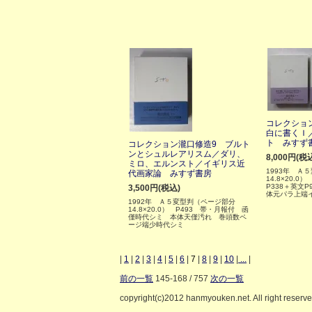
コレクショ
白に書くＩ
ト みすず
コレクション瀧口修造9 ブルト
ンとシュルレアリスム／ダリ、
8,000円(税
ミロ、エルンスト／イギリス近
1993年 Ａ
代画家論 みすず書房
14.8×20.0
P338＋英文
3,500円(税込)
体元パラ上端
1992年 Ａ５変型判（ページ部分
14.8×20.0） P493 帯・月報付 函
僅時代シミ 本体天僅汚れ 巻頭数ペ
ージ端少時代シミ
|
1
|
2
|
3
|
4
|
5
|
6
|
7
|
8
|
9
|
10
|
...
|
前の一覧
145-168 / 757
次の一覧
copyright(c)2012 hanmyouken.net. All right reserv