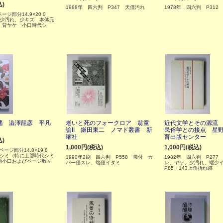
込)
1988年 四六判 P347 天僅汚れ
1978年 四六判 P312
ページ部分14.9×20.0
函少汚れ、少キズ 本体元
、背ヤケ 小口時代シ
遙 澁澤龍彦 平凡
老いと死のフォークロア 翁童
近代文学とその源流
論II 鎌田東二 ノマド叢書 新
民俗学との接点 星
曜社
育出版センター
込)
1,000円(税込)
1,000円(税込)
ページ部分14.8×19.8
代シミ（特に上部時代シミ
1990年2刷 四六判 P558 帯付 カ
1982年 四六判 P277
地小口およびページ数ヶ
バー僅スレ、端僅イタミ
レ、ヤケ、少汚れ、端少
P85・143上角折れ跡