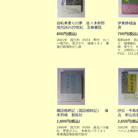
自転車乗りの夢 佐々木幹郎
伊東静雄論
現代詩の20世紀 五柳書院
房
800円(税込)
700円(税込)
2001年 四六判 P374 帯付 カバ
昭和48年 四
ー僅汚れ、背少ヤケ、端僅イタミ 裏
ケ、端僅破れ
遊び紙僅剥がし跡
跡、背ヤケ、
ケ、少時代シ
P111・121
國語精粹記（国語精粋記） 塚
評伝・中島
本邦雄 創拓社
点 村山吉
1,800円(税込)
2,650円(税
1990年 四六判 P269 函元パラ破
2002年 四
れ 帯背少スレ 本体元パライタミ
ページ上角折
著者識語落款紙片貼付