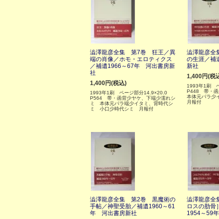
澁澤龍彦全集 第7巻 狂王／異
澁澤龍彦全
端の肖像／ホモ・エロティクス
の生涯／補遺
／補遺1966～67年 河出書房新
新社
社
1,400円(税
1,400円(税込)
1993年1刷 
P448 帯
1993年1刷 ページ部分14.9×20.0
本体元パラ少
P564 帯・函背少ヤケ、下端少濡れシ
月報付
ミ 本体元パラ端少イタミ、背時代シ
ミ 小口少時代シミ 月報付
澁澤龍彦全集 第2巻 黒魔術の
澁澤龍彦全
手帖／神聖受胎／補遺1960～61
ロスの肋骨
年 河出書房新社
1954～5