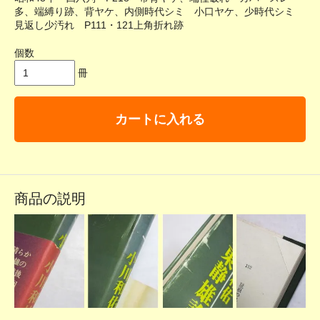
多、端縛り跡、背ヤケ、内側時代シミ 小口ヤケ、少時代シミ
見返し少汚れ P111・121上角折れ跡
個数
冊
カートに入れる
商品の説明