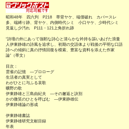
昭和48年 四六判 P218 帯背ヤケ、端僅破れ カバースレ
多、端縛り跡、背ヤケ、内側時代シミ 小口ヤケ、少時代シミ
見返し少汚れ P111・121上角折れ跡
“詩壇の外にあって強靭な詩心と清らかな衿持を謳いあげた浪曼
人伊東静雄の詩風を追求し、初期の交語体より戦後の平明な口語
詩への傾斜に真の抒情回復を模索、豊富な資料を添えた作家
論”（帯文）
目次：
雲雀の記憶 ―プロローグ
生活者の真実として
わがひとに与ふる哀歌
曠野の歌
伊東静雄と三島由紀夫 ―その邂逅と訣別
かの微笑のひとを呼ばむ ―伊東静雄伝
伊東静雄論の形成
伊東静雄書誌
伊東静雄研究文献目録
年表