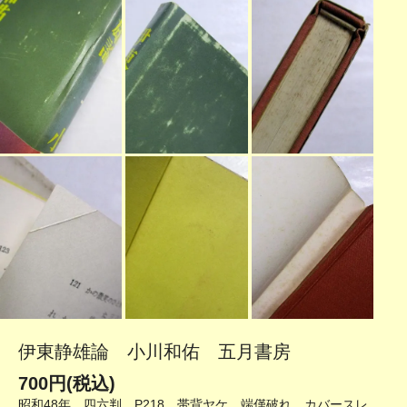
伊東静雄論 小川和佑 五月書房
700円(税込)
昭和48年 四六判 P218 帯背ヤケ、端僅破れ カバースレ