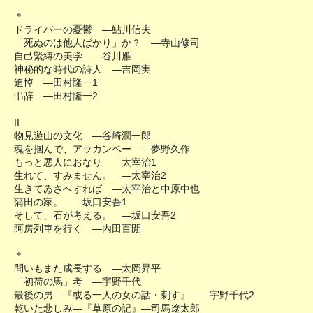
＊
ドライバーの憂鬱 ―鮎川信夫
「死ぬのは他人ばかり」か？ ―寺山修司
自己緊縛の美学 ―谷川雁
神秘的な時代の詩人 ―吉岡実
追悼 ―田村隆一1
弔辞 ―田村隆一2
II
物見遊山の文化 ―谷崎潤一郎
魂を掴んで、アッカンベー ―夢野久作
もっと悪人におなり ―太宰治1
生れて、すみません。 ―太宰治2
生きてゐさへすれば ―太宰治と中原中也
蒲田の家。 ―坂口安吾1
そして、石が考える。 ―坂口安吾2
阿房列車を行く ―内田百閒
＊
問いもまた成長する ―太岡昇平
「初荷の馬」考 ―宇野千代
最後の男―『或る一人の女の話・刺す』 ―宇野千代2
乾いた悲しみ―『草原の記』―司馬遼太郎