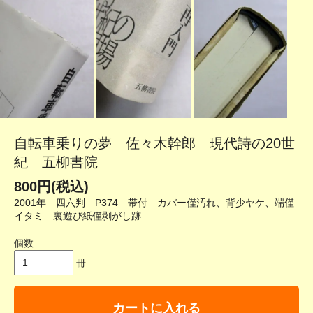
自転車乗りの夢 佐々木幹郎 現代詩の20世
紀 五柳書院
800円(税込)
2001年 四六判 P374 帯付 カバー僅汚れ、背少ヤケ、端僅
イタミ 裏遊び紙僅剥がし跡
個数
冊
カートに入れる