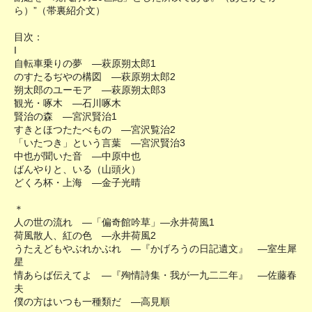
ら）”（帯裏紹介文）
目次：
I
自転車乗りの夢 ―萩原朔太郎1
のすたるぢやの構図 ―萩原朔太郎2
朔太郎のユーモア ―萩原朔太郎3
観光・啄木 ―石川啄木
賢治の森 ―宮沢賢治1
すきとほつたたべもの ―宮沢覧治2
「いたつき」という言葉 ―宮沢賢治3
中也が聞いた音 ―中原中也
ばんやりと、いる（山頭火）
どくろ杯・上海 ―金子光晴
＊
人の世の流れ ―「偏奇館吟草」―永井荷風1
荷風散人、紅の色 ―永井荷風2
うたえどもやぶれかぶれ ―『かげろうの日記遺文』 ―室生犀
星
情あらば伝えてよ ―『殉情詩集・我が一九二二年』 ―佐藤春
夫
僕の方はいつも一種類だ ―高見順