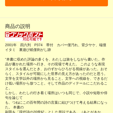
商品の説明
2001年 四六判 P374 帯付 カバー僅汚れ、背少ヤケ、端僅
イタミ 裏遊び紙僅剥がし跡
“本書に収めた評論の多くを、わたしは旅をしながら書いた。作
品が書かれた場所へ行き、その現場で考えた。 このような表現
スタイルを選んだとき、おのずからひろがる視線があった。おそ
らく、スタイルが可能にした世界の見え方があったのだと思う。
文学を文学以外の場所から見ること。文学への視線を、できるだ
け低い場所から放つこと。そして作品のディテールにこだわるこ
と。
しかし、わたしの行き着く場所はいつも同じで、小説や短歌や俳
句を論じて
も、つねにこの百年間の詩の言葉に結びつけて考える結果になっ
た。 本書の
副題を「現代詩の20世紀」とした所以である。（あとがきか