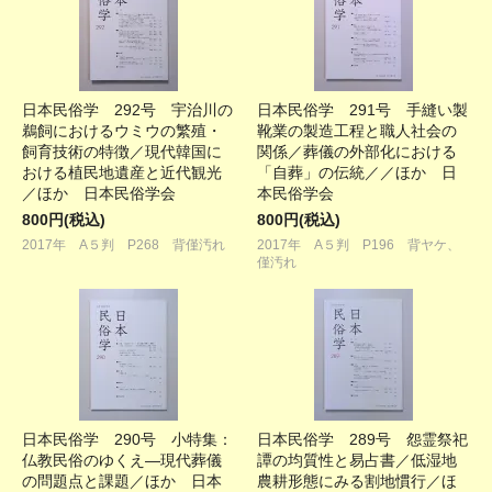
日本民俗学 292号 宇治川の
日本民俗学 291号 手縫い製
鵜飼におけるウミウの繁殖・
靴業の製造工程と職人社会の
飼育技術の特徴／現代韓国に
関係／葬儀の外部化における
おける植民地遺産と近代観光
「自葬」の伝統／／ほか 日
／ほか 日本民俗学会
本民俗学会
800円(税込)
800円(税込)
2017年 A５判 P268 背僅汚れ
2017年 A５判 P196 背ヤケ、
僅汚れ
日本民俗学 290号 小特集：
日本民俗学 289号 怨霊祭祀
仏教民俗のゆくえ―現代葬儀
譚の均質性と易占書／低湿地
の問題点と課題／ほか 日本
農耕形態にみる割地慣行／ほ