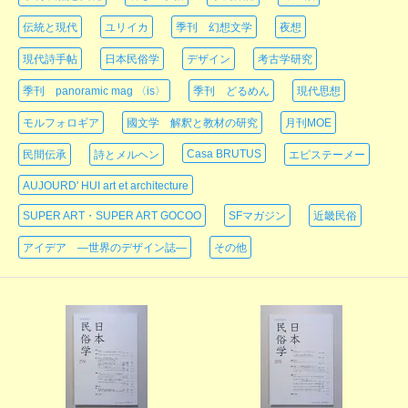
伝統と現代
ユリイカ
季刊 幻想文学
夜想
現代詩手帖
日本民俗学
デザイン
考古学研究
季刊 panoramic mag 〈is〉
季刊 どるめん
現代思想
モルフォロギア
國文学 解釈と教材の研究
月刊MOE
Casa BRUTUS
民間伝承
詩とメルヘン
エピステーメー
AUJOURD' HUI art et architecture
SUPER ART・SUPER ART GOCOO
SFマガジン
近畿民俗
アイデア ―世界のデザイン誌―
その他