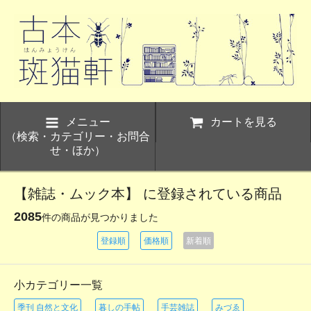
メニュー
カートを見る
（検索・カテゴリー・お問合
せ・ほか）
【雑誌・ムック本】 に登録されている商品
2085
件の商品が見つかりました
登録順
価格順
新着順
小カテゴリー一覧
季刊 自然と文化
暮しの手帖
手芸雑誌
みづゑ