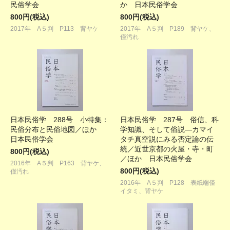
民俗学会
か 日本民俗学会
800円(税込)
800円(税込)
2017年 A５判 P113 背ヤケ
2017年 A５判 P189 背ヤケ、
僅汚れ
日本民俗学 288号 小特集：
日本民俗学 287号 俗信、科
民俗分布と民俗地図／ほか
学知識、そして俗説―カマイ
日本民俗学会
タチ真空説にみる否定論の伝
統／近世京都の火屋・寺・町
800円(税込)
／ほか 日本民俗学会
2016年 A５判 P163 背ヤケ、
800円(税込)
僅汚れ
2016年 A５判 P128 表紙端僅
イタミ、背ヤケ