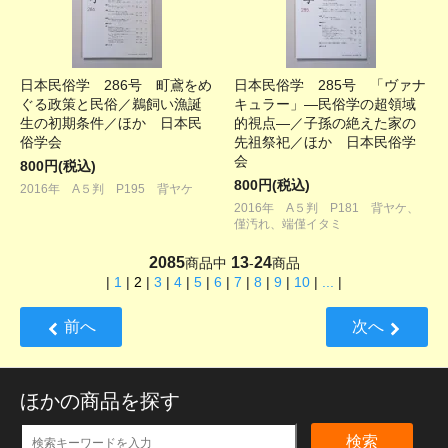
日本民俗学 286号 町鳶をめ
日本民俗学 285号 「ヴァナ
ぐる政策と民俗／鵜飼い漁誕
キュラー」―民俗学の超領域
生の初期条件／ほか 日本民
的視点―／子孫の絶えた家の
俗学会
先祖祭祀／ほか 日本民俗学
会
800円(税込)
800円(税込)
2016年 A５判 P195 背ヤケ
2016年 A５判 P181 背ヤケ、
僅汚れ、端僅イタミ
2085
13
24
商品中
-
商品
|
1
|
2
|
3
|
4
|
5
|
6
|
7
|
8
|
9
|
10
|
...
|
前へ
次へ
ほかの商品を探す
検索