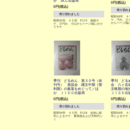
か JICC出版局
0円(税込)
0円(税込)
売り切れ
売り切れました
昭和49年 Ａ
ケ、汚れ、少
昭和50年 Ａ５判 P174 表紙ヤ
からページ端
ケ、少汚れ 小口からページ端にかけ
てヤケ
季刊 どるめん 第３０号（休
季刊 どる
刊号） 座談会 縄文中期（曽
会 八ヶ岳
利期）の集落をめぐって／ほ
文晩期の地
か ＪＩＣＣ出版局
ＪＩＣＣ出
0円(税込)
0円(税込)
売り切れました
売り切れ
昭和56年 Ａ５判 P128 全体に経
昭和56年 Ａ
年によるヤケ 裏表紙および天時代シ
年によるヤケ
ミ