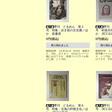
季刊 どるめん 第２
季刊
号 特集：歩き筋の文化層／ほ
号 村落共
か 萩書房
か JICC
0円(税込)
0円(税込)
売り切れました
売り切れ
昭和49年 14.8×21.8 P210 表紙ヤ
昭和55年 Ａ
ケ、汚れ、少イタミ 小口からページ
前半数ページ
端にかけてヤケ 末尾ページラベル剥
ケ、シミ汚れ
がし跡、シミ汚れ
けてヤケ P2
季刊 どるめん 第６
季刊
号 特集：北海の狩猟文化／ほ
号 JICC