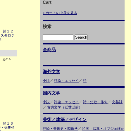
Cart
» カートの中身を見る
検索
 第１２
コスモロジ
局
全商品
2 経年ヤ
海外文学
小説
／
評論・エッセイ
／
詩
国内文学
小説
／
評論・エッセイ
／
詩・短歌・俳句
／
文芸誌
／
古典文学（近世以前）
美術／建築／デザイン
 第１３
培・採集植
評論・美術史・図像学
／
絵画・写真・オブジェほか