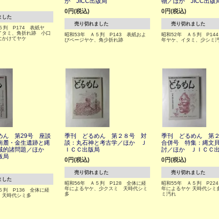
か JICC出版局
物／ほか JICC出版
0円(税込)
0円(税込)
ました
売り切れました
売り切れました
５判 P174 表紙ヤ
イタミ、角折れ跡 小口
昭和53年 Ａ５判 P143 表紙およ
昭和52年 Ａ５判 P14
にかけてヤケ
びページヤケ、角少折れ跡
年ヤケ、イタミ、少シミ
めん 第29号 座談
季刊 どるめん 第２８号 対
季刊 どるめん 第
南麓・金生遺跡と縄
談：丸石神と考古学／ほか Ｊ
合併号 特集：縄文
域的諸問題／ほか
ＩＣＣ出版局
討／ほか ＪＩＣＣ
版局
0円(税込)
0円(税込)
売り切れました
売り切れました
ました
昭和56年 Ａ５判 P128 全体に経
昭和55年 Ａ５判 P22
年によるヤケ、少クスミ 天時代シミ
年によるヤケ 天時代シミ
５判 P136 全体に経
多
ミ汚れ
 天時代シミ多