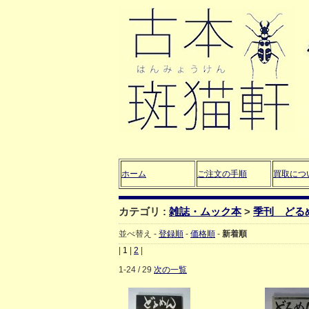
ホーム
ご注文の手順
買取につ
カテゴリ :
雑誌・ムック本
>
季刊 どる
並べ替え -
登録順
-
価格順
-
新着順
|
1
|
2
|
1-24 / 29
次の一覧