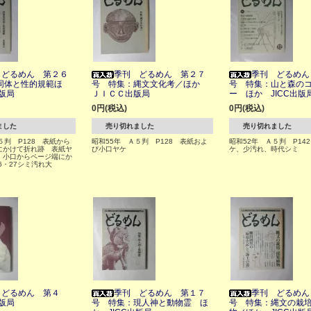
 どるめん 第２６
季刊 どるめん 第２７
季刊 どるめん
同体と性的規範ほ
号 特集：縄文文化考／ほか
号 特集：山と森の
出版局
ＪＩＣＣ出版局
ー ほか JICC出版
0円(税込)
0円(税込)
ました
売り切れました
売り切れました
５判 P128 表紙から
昭和55年 Ａ５判 P128 表紙およ
昭和52年 Ａ５判 P14
にかけて折れ跡 表紙ヤ
び小口ヤケ
ケ、少汚れ、時代シミ
 小口からページ端にか
6・27シミ汚れ大
 どるめん 第４
季刊 どるめん 第１７
季刊 どるめん
出版局
号 特集：現人神と動物霊 ほ
号 特集：縄文の栽