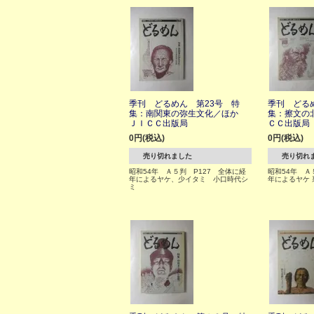
季刊 どるめん 第23号 特
季刊 どる
集：南関東の弥生文化／ほか
集：擦文の
ＪＩＣＣ出版局
ＣＣ出版局
0円(税込)
0円(税込)
売り切れました
売り切れ
昭和54年 Ａ５判 P127 全体に経
昭和54年 Ａ
年によるヤケ、少イタミ 小口時代シ
年によるヤケ 
ミ