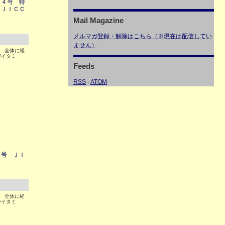
１４号 特
 ＪＩＣＣ
Mail Magazine
メルマガ登録・解除はこちら（※現在は配信してい
ません）
4 全体に経
僅イタミ
Feeds
RSS
-
ATOM
５号 ＪＩ
6 全体に経
少イタミ