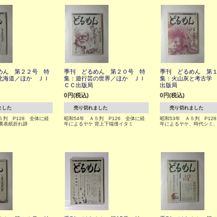
めん 第２２号 特
季刊 どるめん 第２０号 特
季刊 どるめん 第
北海道／ほか ＪＩ
集：遊行芸の世界／ほか ＪＩ
集：火山灰と考古学
ＣＣ出版局
出版局
0円(税込)
0円(税込)
ました
売り切れました
売り切れました
５判 P128 全体に経
昭和54年 Ａ５判 P126 全体に経
昭和53年 Ａ５判 P12
裏表紙折れ跡
年によるヤケ 背上下端僅イタミ
年によるヤケ、時代シミ