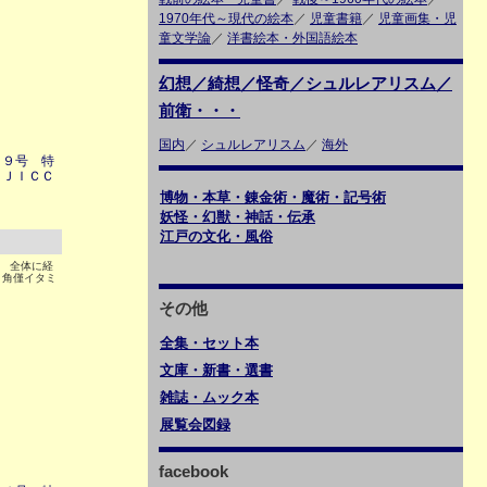
1970年代～現代の絵本
／
児童書籍
／
児童画集・児
童文学論
／
洋書絵本・外国語絵本
幻想／綺想／怪奇／シュルレアリスム／
前衛・・・
国内
／
シュルレアリスム
／
海外
１９号 特
 ＪＩＣＣ
博物・本草・錬金術・魔術・記号術
妖怪・幻獣・神話・伝承
江戸の文化・風俗
8 全体に経
、角僅イタミ
その他
全集・セット本
文庫・新書・選書
雑誌・ムック本
展覧会図録
facebook