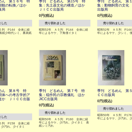
めん 第１６号 特
季刊 どるめん 第15号 特
季刊 どるめん 第
期観の転換／ほか
集：先土器文化の構造／ほか
集：動物飼育の文化
版局
ＪＩＣＣ出版局
出版局
0円(税込)
0円(税込)
ました
売り切れました
売り切れました
５判 P144 全体に経
昭和52年 Ａ５判 P144 全体に経
昭和52年 Ａ５判 P14
 表紙少時代シミ、裏表紙
年によるヤケ、下角僅イタミ
年によるヤケ、少シミ、
めん 第８号 特
季刊 どるめん 第７号 特
季刊 どるめん 第
同体への考古学的ア
集：稲作民の宗教儀礼 ほか
ＣＣ出版局
ほか ＪＩＣＣ出版
JICC出版局
0円(税込)
0円(税込)
売り切れました
売り切れました
昭和50年 Ａ５判 P17
ました
年によるヤケ、少汚れ、
昭和50年 Ａ５判 P160 全体に経
年によるヤケ、少汚れ、少イタミ 表
５判 P158 全体に経
紙シミ汚れ
、少汚れ、少イタミ