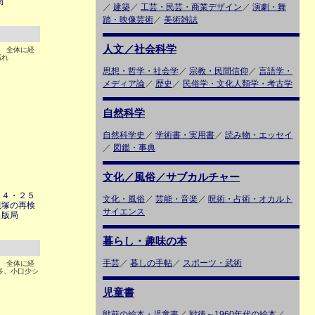
局
／
建築
／
工芸・民芸・商業デザイン
／
演劇・舞
踏・映像芸術
／
美術雑誌
人文／社会科学
4 全体に経
汚れ
思想・哲学・社会学
／
宗教・民間信仰
／
言語学・
メディア論
／
歴史
／
民俗学・文化人類学・考古学
自然科学
自然科学史
／
学術書・実用書
／
読み物・エッセイ
／
図鑑・事典
文化／風俗／サブカルチャー
２４・２５
文化・風俗
／
芸能・音楽
／
呪術・占術・オカルト
貝塚の再検
サイエンス
出版局
暮らし・趣味の本
手芸
／
暮しの手帖
／
スポーツ・武術
4 全体に経
多、小口少シ
児童書
戦前の絵本・児童書
／
戦後～1960年代の絵本
／