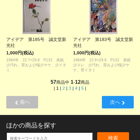
アイデア 第185号 誠文堂新
アイデア 第183号 誠文堂新
光社
光社
1,000円(税込)
1,000円(税込)
1984年 22.7×29.8 P132 表紙
1984年 22.6×29.8 P132 表紙
少汚れ、背および端少ヤケ、少イタ
少スレ、少汚れ、背および端少ヤ
ミ
ケ、背イタミ
57
1
12
商品中
-
商品
|
1
|
2
|
3
|
4
|
5
|
前へ
次へ
ほかの商品を探す
検索