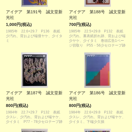
アイデア 第191号 誠文堂新
アイデア 第188号 誠文堂新
光社
光社
1,000円(税込)
700円(税込)
1985年 22.6×29.7 P136 表紙
1985年 22.5×29.8 P132 表紙
少汚れ、背および端僅ヤケ、少イタ
少汚れ、裏表紙折れ跡、背および端
ミ
少ヤケ、少イタミ 巻頭広告1ペー
ジ切取り P55・56少セロテープ跡
アイデア 第187号 誠文堂新
アイデア 第186号 誠文堂新
光社
光社
800円(税込)
800円(税込)
1984年 22.7×29.7 P132 表紙
1984年 22.6×29.8 P132 表紙
少スレ、少汚れ、背および端ヤケ、
少スレ、少汚れ、背および端ヤケ、
少イタミ P77・78少セロテープ跡
少イタミ、下端少欠損