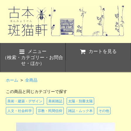
メニュー
カートを見る
（検索・カテゴリー・お問合
せ・ほか）
ホーム
>
全商品
この商品と同じカテゴリーで探す
美術・建築・デザイン
美術雑誌
太陽・別冊太陽
人文・社会科学
宗教・民間信仰
雑誌・ムック本
その他