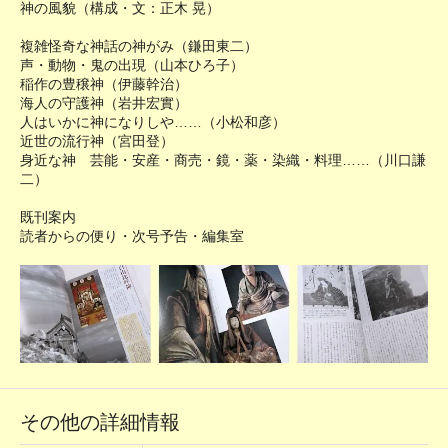
神の風貌（構成・文：正木 晃）
複雑怪奇な神話の神がみ（鎌田東二）
声・動物・鬼の出現（山本ひろ子）
稲作の豊穣神（伊藤幹治）
海人の守護神（岩井宏實）
人はいかに神になりしや……（小松和彦）
近世の流行神（宮田登）
身近な神 芸能・安産・商売・鏡・薬・染織・料理……（川口謙
二）
既刊案内
読者からの便り・次号予告・編集室
その他の詳細情報