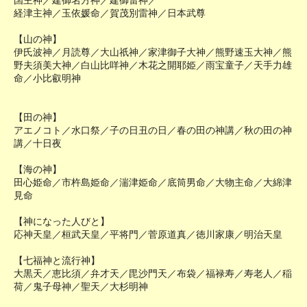
国主神／建御名方神／建御雷神／
経津主神／玉依媛命／賀茂別雷神／日本武尊
【山の神】
伊氏波神／月読尊／大山祇神／家津御子大神／熊野速玉大神／熊
野夫須美大神／白山比咩神／木花之開耶姫／雨宝童子／天手力雄
命／小比叡明神
【田の神】
アエノコト／水口祭／子の日丑の日／春の田の神講／秋の田の神
講／十日夜
【海の神】
田心姫命／市杵島姫命／湍津姫命／底筒男命／大物主命／大綿津
見命
【神になった人びと】
応神天皇／桓武天皇／平将門／菅原道真／徳川家康／明治天皇
【七福神と流行神】
大黒天／恵比須／弁才天／毘沙門天／布袋／福禄寿／寿老人／稲
荷／鬼子母神／聖天／大杉明神