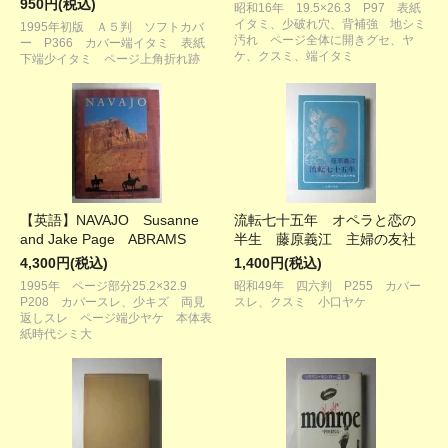
950円(税込)
昭和16年 19.5×26.3 P97 表紙
イタミ、少破れ穴、背補強 地シミ
1995年初版 Ａ５判 ソフトカバ
汚れ ページ全体に開きグセ、ヤ
ー P366 カバー端イタミ 表紙
ケ、クスミ、端イタミ
下端少イタミ ページ上角折れ跡
【英語】NAVAJO Susanne
流転七十五年 オペラと恋の
and Jake Page ABRAMS
半生 藤原義江 主婦の友社
4,300円(税込)
1,400円(税込)
1995年 ページ部分25.2×32.9
昭和49年 四六判 P255 カバー
P208 カバースレ、少キズ 両見
スレ、クスミ 小口ヤケ
返しスレ ページ端少ヤケ 本体表
紙時代シミ大