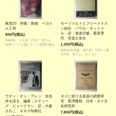
夜想23 特集：飽食 ペヨト
モーツァルトとフリーメイス
ル工房
ン結社 パウル・ネットゥ
ル 訳：海老沢敏、栗原雪
950円(税込)
代 音楽之友社
1988年 Ａ５判 P157 背ヤケ
1,350円(税込)
末尾ページ上端に５ミリ程度の破れ
昭和56年初版 四六判 P257＋索
引P16 帯スレ、少イタミ
ウディ・オン・アレン 全自
タイに於ける楽器の調査研
作を語る 編著：スティー
究 黒澤隆朝 日本・タイ文
グ・ビョークマン 訳：大森
化研究所
さわこ キネマ旬報社
7,800円(税込)