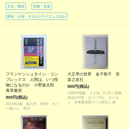
文化・風俗
芸能・音楽
呪術・占術・オカルトサイエンスほか
フランケンシュタイン・コン
大正琴の世界 金子敦子 音
プレックス 人間は、いつ怪
楽之友社
物になるのか 小野俊太郎
900円(税込)
青草書房
1995年初版 Ａ５判 P135＋調査
900円(税込)
表ほかP38 カバー汚れ、少イタ
ミ 本体裏表紙ラベル剥がし跡
2010年2刷 四六判 P269 カバ
ー僅スレ 帯付