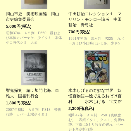
岡山市史 美術映画編 岡山
中田耕治コレクション１ マ
市史編集委員会
リリン・モンロー論考 中田
耕治 青弓社
5,000円(税込)
700円(税込)
昭和37年 Ａ５判 P650 函およ
び本体カバーヤケ、少イタミ 本体
1991年初版 四六判 P225 カバ
小口時代シミ 天金
ーおよび小口時代シミ多、少ヤケ
響鬼探究 編：加門七海、東
水木しげるの奇妙な世界 妖
雅夫 国書刊行会
怪百物語―絵で見るおばけ百
科― 水木しげる 宝文館
1,800円(税込)
2,300円(税込)
2007年初版 Ａ５判 P318 帯折
れ跡 カバー上端少イタミ
昭和47年 Ａ４判 P50（表紙含
む） 表紙イタミ、クスミ、角折れ
跡、下端に5ミリ程度の破れ ペー
ジ下角少折れ跡