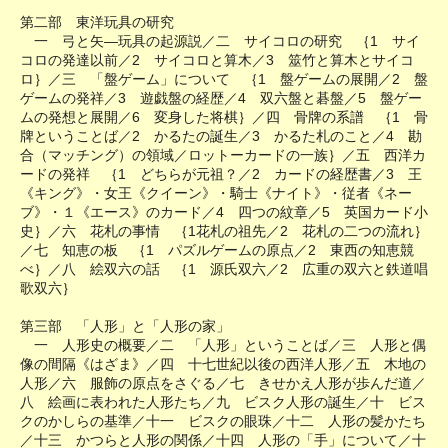
第二部 東洋玩具の研究
一 弓と矢―玩具の起源説／二 サイコロの研究 ｛1 サイ
コロの発達以前／2 サイコロと算木／3 筮竹と算木とサイコ
ロ｝／三 「盤ゲーム」について ｛1 盤ゲームの展開／2 盤
ゲームの発祥／3 遊戯盤の経歴／4 双六盤と碁盤／5 盤ゲー
ムの発想と展開／6 変身した将棋｝／四 骨牌の系譜 ｛1 骨
牌ということば／2 かるたの誕生／3 かるた札のこと／4 勘
合（マッチング）の領域／ロットーカードの一族｝／五 西洋カ
ードの発祥 ｛1 どちらが元祖？／2 カードの経歴書／3 王
《キング》・女王《クイーン》・騎士《ナイト》・従者《ネー
ブ》・１《エース》のカード／4 四つの紋章／5 英国カード小
史｝／六 花札の事情 ｛1花札の祖先／2 花札の二つの流れ｝
／七 知恵の板 ｛1 パズルゲームの原点／2 東西の知恵競
べ｝／八 絵双六の話 ｛1 源氏双六／2 広重の双六と鉄道唱
歌双六｝
第三部 「人形」と「人形の家」
一 人形史の概要／二 「人形」ということば／三 人形と偶
像の間隔《はざま》／四 十七世紀以後の西洋人形／五 木地の
人形／六 服飾の原点をさぐる／七 きせかえ人形が歩んだ道／
八 絵画に表われた人形たち／九 ビスク人形の誕生／十 ビス
クのかしらの基準／十一 ビスクの眼珠／十二 人形の髪かたち
／十三 かつらと人形の関係／十四 人形の「手」について／十