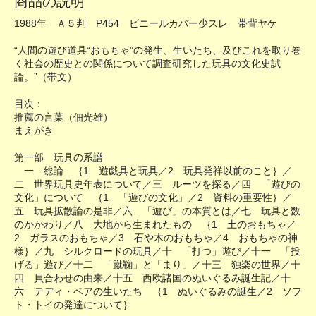
商品の説明
1988年 Ａ５判 P454 ビニールカバー少スレ 帯背ヤケ
“人間の遊び道具“おもちゃ”の発生、生いたち、及びこれを取り巻
く社会の歴史との関係について調査研究した玩具の文化史試
論。”（帯文）
目次：
推薦の言葉（佃光雄）
まえがき
第一部 玩具の系譜
一 総論 ｛1 遊戯具と玩具／2 玩具発祥以前のこと｝／
二 世界玩具史年表について／三 ルーツを探る／四 「遊びの
文化」について ｛1 「遊びの文化」／2 資料の重要性｝／
五 玩具拡散論の是非／六 「遊び」の本質とは／七 玩具と数
のかかわり／八 大地から生まれたもの ｛1 土のおもちゃ／
2 ガラスのおもちゃ／3 石や木のおもちゃ／4 おもちゃの神
様｝／九 シルクロードの玩具／十 「打つ」遊び／十一 「投
げる」遊び／十二 「蹴鞠」と「まり」／十三 独楽の世界／十
四 貝合わせの由来／十五 西欧諸国のぬいぐるみ誕生記／十
六 テディ・ベアの生いたち ｛1 ぬいぐるみの誕生／2 ソフ
ト・トイの発達について｝