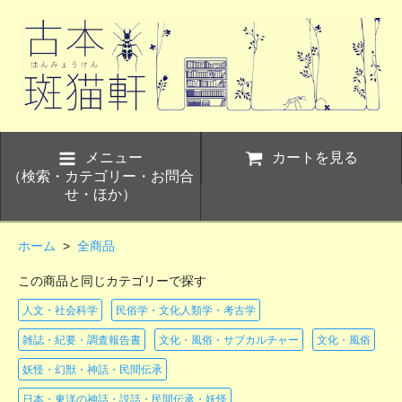
メニュー
カートを見る
（検索・カテゴリー・お問合
せ・ほか）
ホーム
>
全商品
この商品と同じカテゴリーで探す
人文・社会科学
民俗学・文化人類学・考古学
雑誌・紀要・調査報告書
文化・風俗・サブカルチャー
文化・風俗
妖怪・幻獣・神話・民間伝承
日本・東洋の神話・説話・民間伝承・妖怪