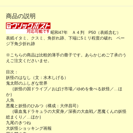
商品の説明
昭和47年 Ａ４判 P50（表紙含む）
表紙イタミ、クスミ、角折れ跡、下端に5ミリ程度の破れ ペー
ジ下角少折れ跡
※こちらの商品は比較的薄手の冊子です。あらかじめご了承のう
えご注文くださいませ。
目次：
妖怪のはなし（文：水木しげる）
鬼太郎のふしぎな世界
｛妖怪の国ドライブ／おばけ市場／ゆめを食べる妖怪／…ほ
か｝
人魚
悪魔と妖怪のひみつ（構成：大伴昌司）
｛吸血鬼ドラキュラの大変身／深夜の大血戦／悪魔くんの妖怪
総まくり／…ほか｝
九尾のきつね
大妖怪ショッキング画報