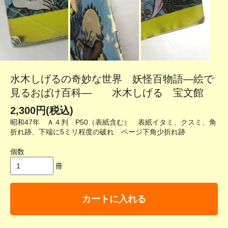
水木しげるの奇妙な世界 妖怪百物語―絵で
見るおばけ百科― 水木しげる 宝文館
2,300円(税込)
昭和47年 Ａ４判 P50（表紙含む） 表紙イタミ、クスミ、角
折れ跡、下端に5ミリ程度の破れ ページ下角少折れ跡
個数
冊
カートに入れる