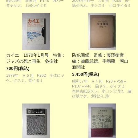
昭和59年 新書判 P148 カバー
2008年4月号 Ａ５判 P209 表
背ヤケ大、上端少イタミ
紙少汚れ、少クスミ 小口少イタミ
カイエ 1979年1月号 特集：
防犯圖鑑 監修：藤澤衛彦
ジャズの死と再生 冬樹社
編：加藤武徳、手嶋毅 岡山
新聞社
700円(税込)
3,450円(税込)
1979年 Ａ５判 P262 全体にヤ
ケ、クスミ、背イタミ
昭和37年 Ａ４判 P28＋P59＋
P107＋P48 函ヤケ、少イタミ
本体表紙少スレ、小口シミ汚れ 遊
び紙ヤケ、少剥がし跡