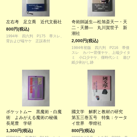
左右考 足立喬 近代文藝社
奇術師誕生―松旭斎天一・天
二・天勝― 丸川賀世子 新
800円(税込)
潮社
1994年 四六判 P175 帯スレ、
2,000円(税込)
背および端ヤケ 正誤表付
1984年初版 四六判 P216 帯僅
スレ カバー背僅ヤケ、上端少イタ
ミ 小口少ヤケ、僅時代シミ 遊び
紙少剥がし跡
ポケットムー 黒魔術・白魔
國文学 解釈と教材の研究
術 よみがえる魔術の秘儀
第五三巻五号 特集：ケータ
長尾豊 学研
イ世界 學燈社
1,300円(税込)
800円(税込)