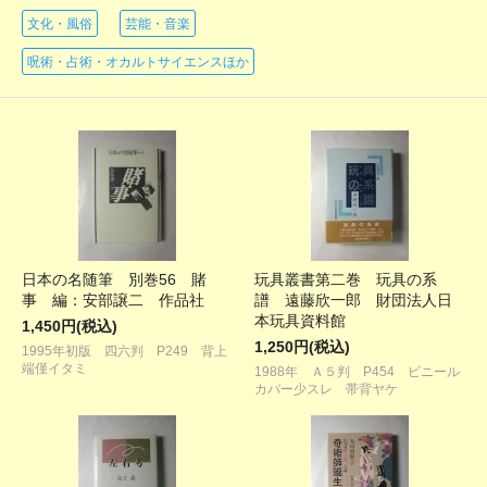
文化・風俗
芸能・音楽
呪術・占術・オカルトサイエンスほか
日本の名随筆 別巻56 賭
玩具叢書第二巻 玩具の系
事 編：安部譲二 作品社
譜 遠藤欣一郎 財団法人日
本玩具資料館
1,450円(税込)
1,250円(税込)
1995年初版 四六判 P249 背上
端僅イタミ
1988年 Ａ５判 P454 ビニール
カバー少スレ 帯背ヤケ