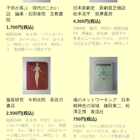
子供が喜ぶ 現代のこわい
日本新劇史 新劇貧乏物語
話 編著：石田泰照 文教書
松本克平 筑摩書房
院
4,300円(税込)
1,700円(税込)
1966年 菊判 P655＋挿図目録
P3 帯破れ、折れ跡 函背ヤケ
昭和50年 Ｂ６判 ソフトカバー
本体ビニールカバースレ、少ヤケ
P197 カバースレ、ヤケ、少イタ
小口および見返しヤケ、時代シミ
ミ、時代シミ 小口ヤケ、時代シ
ミ 巻頭数ページ開きグセ
服装研究 今和次郎 長谷川
魂のネットワーキング 日本
書店
精神史の深域 鎌田東二、松
澤正博 泰流社
2,500円(税込)
750円(税込)
昭和24年 Ｂ６判 P227 セロハ
ンカバー破れ、イタミ、スレ 表紙
1986年 ページ部分13.7×21.0
ヤケ、スレ、端イタミ 小口からペ
P307 カバーヤケ大、端イタミ
ージ端にかけてヤケ、時代シミ 見
天・小口汚れ ページ下角折れ跡