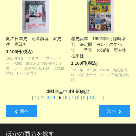
闇の日本史 河童鎮魂 沢史
歴史読本 1992年3月臨時増
生 彩流社
刊 決定版「占い」のすべ
て 「予言」の知識 新人物
1,100円(税込)
往来社
1995年4版 Ａ５判 ソフトカバ
1,100円(税込)
ー P385 帯背および端時代シミ
多 カバー裏側薄く折れ跡 天地僅
1992年 A５判 P468 表紙僅汚
汚れ P291少汚れ
れ 小口少ヤケ ページ下角僅折れ
跡
491
49
60
商品中
-
商品
|
1
|
2
|
3
|
4
|
5
|
6
|
7
|
8
|
9
|
10
|
...
|
前へ
次へ
ほかの商品を探す