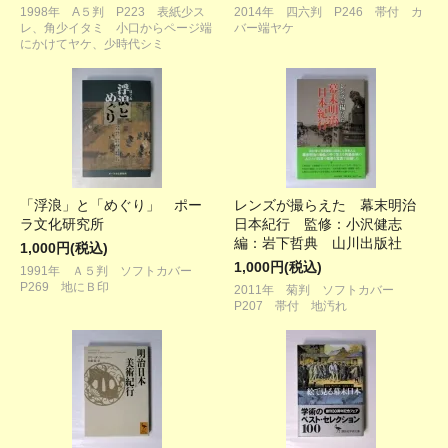
1998年 A５判 P223 表紙少ス
2014年 四六判 P246 帯付 カ
レ、角少イタミ 小口からページ端
バー端ヤケ
にかけてヤケ、少時代シミ
「浮浪」と「めぐり」 ポー
レンズが撮らえた 幕末明治
ラ文化研究所
日本紀行 監修：小沢健志
編：岩下哲典 山川出版社
1,000円(税込)
1,000円(税込)
1991年 Ａ５判 ソフトカバー
P269 地にＢ印
2011年 菊判 ソフトカバー
P207 帯付 地汚れ