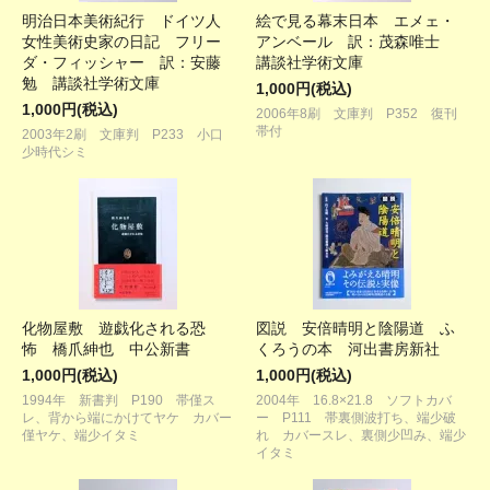
明治日本美術紀行 ドイツ人
絵で見る幕末日本 エメェ・
女性美術史家の日記 フリー
アンベール 訳：茂森唯士
ダ・フィッシャー 訳：安藤
講談社学術文庫
勉 講談社学術文庫
1,000円(税込)
1,000円(税込)
2006年8刷 文庫判 P352 復刊
帯付
2003年2刷 文庫判 P233 小口
少時代シミ
化物屋敷 遊戯化される恐
図説 安倍晴明と陰陽道 ふ
怖 橋爪紳也 中公新書
くろうの本 河出書房新社
1,000円(税込)
1,000円(税込)
1994年 新書判 P190 帯僅ス
2004年 16.8×21.8 ソフトカバ
レ、背から端にかけてヤケ カバー
ー P111 帯裏側波打ち、端少破
僅ヤケ、端少イタミ
れ カバースレ、裏側少凹み、端少
イタミ