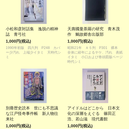
小松和彦対話集 逸脱の精神
天壽國曼荼羅の研究 青木茂
誌 青弓社
作 鵤故郷舎出版部
1,000円(税込)
1,000円(税込)
1990年初版 四六判 P248 カバ
昭和21年 Ａ５判 P301 裸本
ー少汚れ 上端少イタミ 天時代シ
全体に経年によるヤケ、汚れ 表紙
ミ
イタミ 小口および巻頭図版ページ
時代シミ
別冊歴史読本 世にも不思議
アイドルはどこから 日本文
な江戸怪奇事件帳 新人物往
化の深層をえぐる 篠田正
来社
浩、若山滋 現代書館
1,000円(税込)
1,000円(税込)