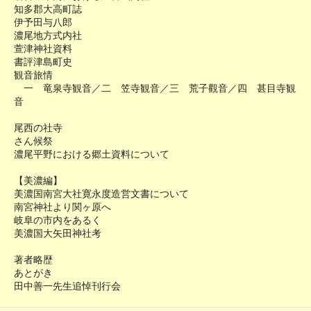
知多郡大高町誌
伊予田与八郎
濃尾地方式内社
萱津神社資料
書評津島町史
観音旅情
一 竜泉寺観音／二 笠寺観音／三 荒子觀音／四 甚目寺観
音
尾西の社寺
さん候祭
濃尾平野における郷土資料について
【美濃編】
美濃国南宮大社寛永度造営文書について
南宮神社より関ヶ原へ
岐阜の市内をあるく
美濃国大矢田神社考
著者略歴
あとがき
田中善一先生追悼刊行会