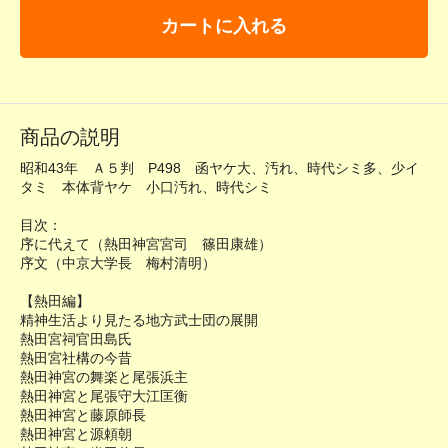
カートに入れる
商品の説明
昭和43年 Ａ５判 P498 函ヤケ大、汚れ、時代シミ多、少イ
タミ 本体背ヤケ 小口汚れ、時代シミ
目次：
序に代えて（熱田神宮宮司 篠田康雄）
序文（中京大学長 梅村清明）
【熱田編】
精神生活より見たる地方武士団の展開
熱田宮祠官田島氏
熱田宮社構の今昔
熱田神宮の舞楽と尾張浜主
熱田神宮と尾張守大江匡衡
熱田神宮と藤原師長
熱田神宮と源頼朝