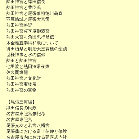
熱田神宮と織田信長
熱田神宮と豊臣氏
熱田神宮と尾張藩祖徳川義直
羽豆崎城と尾張大宮司
熱田神宮略記
熱田神宮貞享度御遷宮
熱田大宮司角田忠行翁伝
木全雅直奉納和歌について
御田植祭と明治天皇覧穫の聖蹟
世様神事と水の信仰
熱田と熱田神宮
七里渡と熱田湊常夜燈
佐久間燈籠
熱田神宮と文化財
熱田神宮宝物展
熱田神宮の宝物
【尾張三河編】
織田信長の民政
名古屋東照宮創祀考
名古屋東照宮
尾張光友と若宮八幡宮
尾張藩における富士信仰と修験
名古屋市内における延喜式内社