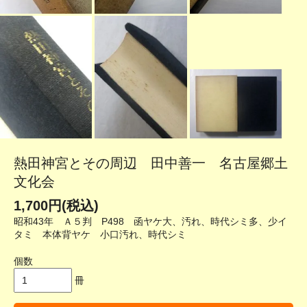
熱田神宮とその周辺 田中善一 名古屋郷土
文化会
1,700円(税込)
昭和43年 Ａ５判 P498 函ヤケ大、汚れ、時代シミ多、少イ
タミ 本体背ヤケ 小口汚れ、時代シミ
個数
冊