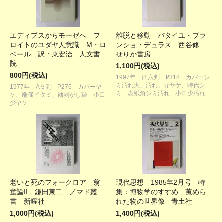
エディプスからモーゼへ フ
離脱と移動―バタイユ・ブラ
ロイトのユダヤ人意識 M・ロ
ンショ・デュラス 西谷修
ベール 訳：東宏治 人文書
せりか書房
院
1,100円(税込)
800円(税込)
1997年 四六判 P318 カバーシ
ミ汚れ大、汚れ、背ヤケ、時代シ
1977年 A５判 P276 カバーヤ
ミ 表紙角シミ汚れ 小口少汚れ
ケ、端僅イタミ、袖剥がし跡 小口
少ヤケ
老いと死のフォークロア 翁
現代思想 1985年2月号 特
童論II 鎌田東二 ノマド叢
集：博物学のすすめ 蒐めら
書 新曜社
れた物の世界像 青土社
1,000円(税込)
1,400円(税込)