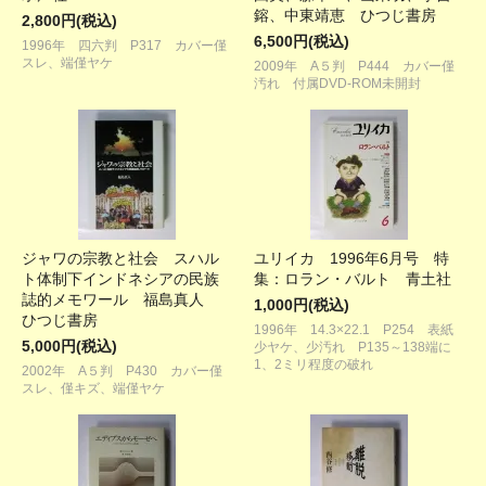
鎔、中東靖恵 ひつじ書房
2,800円(税込)
6,500円(税込)
1996年 四六判 P317 カバー僅
スレ、端僅ヤケ
2009年 A５判 P444 カバー僅
汚れ 付属DVD-ROM未開封
ジャワの宗教と社会 スハル
ユリイカ 1996年6月号 特
ト体制下インドネシアの民族
集：ロラン・バルト 青土社
誌的メモワール 福島真人
1,000円(税込)
ひつじ書房
1996年 14.3×22.1 P254 表紙
5,000円(税込)
少ヤケ、少汚れ P135～138端に
1、2ミリ程度の破れ
2002年 A５判 P430 カバー僅
スレ、僅キズ、端僅ヤケ