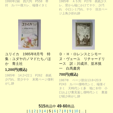
1990年2刷 四六判 P558 帯
1985年 Ａ５判 P278 表紙少ス
付 カバー僅スレ、端僅イタミ
レ、背から端にかけてヤケ、少汚
れ 小口シミ汚れ、ヤケ 目次ペー
ジ上角少折れ跡
ユリイカ 1985年8月号 特
Ｄ・Ｈ・ロレンスとシモー
集：ユダヤのノマドたち／ほ
ヌ・ヴェーユ リチャードリ
か 青土社
ース 訳：川成洋、並木慎
一 白馬書房
1,200円(税込)
700円(税込)
1985年 14.2×22.1 P262 表紙
少汚れ、背少ヤケ 末尾ページ僅剥
1987年 ページ部分13.8×20.9
がし跡
P243 カバー僅時代シミ、端僅イ
タミ 天時代シミ多 地にＢ印 小
口および裏見返し僅時代シミ 裏遊
び紙少剥がし跡
515
49
60
商品中
-
商品
|
1
|
2
|
3
|
4
|
5
|
6
|
7
|
8
|
9
|
10
|
...
|