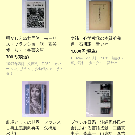
明かしえぬ共同体 モーリ
増補 心学教化の本質並発
ス・ブランショ 訳：西谷
達 石川謙 青史社
修 ちくま学芸文庫
4,000円(税込)
700円(税込)
1982年 A５判 P378＋解説P7
函少汚れ、少イタミ、背ヤケ
1997年2刷 文庫判 P252 カバ
ースレ、少ヤケ、少時代シミ、少イ
タミ
劇場としての世界 フランス
ブラジル日系・沖縄系移民社
古典主義演劇再考 矢橋透
会における言語接触 工藤真
水声社
由美、森幸一、山東功、李吉