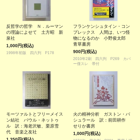
反哲学の哲学 Ｎ．ルーマン
フランケンシュタイン・コン
の理論によせて 土方昭 新
プレックス 人間は、いつ怪
泉社
物になるのか 小野俊太郎
青草書房
1,000円(税込)
900円(税込)
1998年初版 四六判 P178
2010年2刷 四六判 P269 カバ
ー僅スレ 帯付
モーツァルトとフリーメイス
火の精神分析 ガストン・バ
ン結社 パウル・ネットゥ
シュラール 訳：前田耕作
ル 訳：海老沢敏、栗原雪
せりか書房
代 音楽之友社
1,000円(税込)
1,350円(税込)