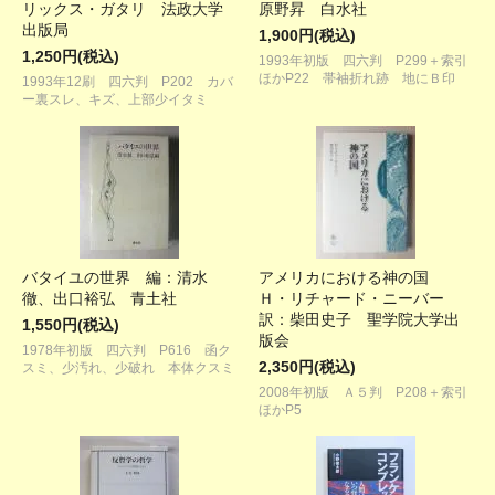
リックス・ガタリ 法政大学
原野昇 白水社
出版局
1,900円(税込)
1,250円(税込)
1993年初版 四六判 P299＋索引
ほかP22 帯袖折れ跡 地にＢ印
1993年12刷 四六判 P202 カバ
ー裏スレ、キズ、上部少イタミ
バタイユの世界 編：清水
アメリカにおける神の国
徹、出口裕弘 青土社
Ｈ・リチャード・ニーバー
訳：柴田史子 聖学院大学出
1,550円(税込)
版会
1978年初版 四六判 P616 函ク
2,350円(税込)
スミ、少汚れ、少破れ 本体クスミ
2008年初版 Ａ５判 P208＋索引
ほかP5