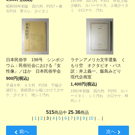
1974年 四六判 P301 帯背上端
少破れ カバーヤケ大、上端少イタ
昭和56年初版 四六判 P257＋索
ミ 小口ヤケ、汚れ
引P16 帯スレ、少イタミ
日本民俗学 198号 シンポジ
ラテンアメリカ文学選集 く
ウム：民俗社会における『女
もり空 オクタビオ・パス
性像』／ほか 日本民俗学会
訳：井上義一、飯島みどり
現代企画室
900円(税込)
1,400円(税込)
平成６年 Ａ５判 P156 下端少
波打ち 表紙背から端にかけて少ヤ
1991年初版 四六判 P255 カバ
ケ、少イタミ 地シミ汚れ
ーイタミ、シミ汚れ 小口ヤケ、時
代シミ
515
25
36
商品中
-
商品
|
1
|
2
|
3
|
4
|
5
|
6
|
7
|
8
|
9
|
10
|
...
|
前へ
次へ