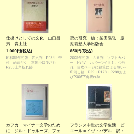
仕掛けとしての文化 山口昌
恋の研究 編：柴田陽弘 慶
男 青土社
應義塾大学出版会
1,000円(税込)
850円(税込)
昭和55年初版 四六判 P484 帯
2005年初版 Ａ５判 ソフトカバ
付 函背ヤケ 本体小口少汚れ
ー P347 カバー少イタミ、少汚
P233上角折れ跡
れ 目次ページに鉛筆による薄い○
印消し跡 P29・P178・P288およ
びP306下角折れ跡
カフカ マイナー文学のため
フランス中世の文学生活 ピ
に ジル・ドゥルーズ、フェ
エール＝イヴ・バデル 訳：