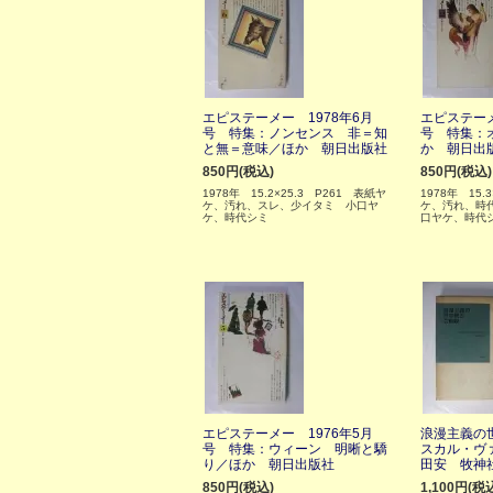
エピステーメー 1978年6月
エピステーメ
号 特集：ノンセンス 非＝知
号 特集：
と無＝意味／ほか 朝日出版社
か 朝日出
850円(税込)
850円(税込)
1978年 15.2×25.3 P261 表紙ヤ
1978年 15.
ケ、汚れ、スレ、少イタミ 小口ヤ
ケ、汚れ、時
ケ、時代シミ
口ヤケ、時代
エピステーメー 1976年5月
浪漫主義の
号 特集：ウィーン 明晰と驕
スカル・ヴ
り／ほか 朝日出版社
田安 牧神
850円(税込)
1,100円(税