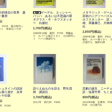
史的情念の世界 森
ゲーデル、エッシャー、
メタマジック・ゲー
一書房
バッハ あるいは不思議の環
芸術のジグソーパズル
ダグラス・Ｒ・ホフスタッタ
ホフスタッター 訳
込)
ー 白揚社
雄、斉藤康己、片桐
判 P226 函少時代シ
社
1,700円(税込)
タミ 本体元パラ付
2,850円(税込)
1986年16刷 菊判 P765 帯皺あ
り カバー上端少イタミ 小口時代シ
1990年2刷 菊判 P81
ミ ページ僅波打ち
破れ カバー僅イタミ 
少波打ち、袖折れ跡
シュタインの誤診
語りえぬものを語る 野矢茂
悲劇の誕生 ニーチ
を掘り崩す 永井
樹 講談社
訳：塩屋竹男 ちく
シヤ出版
3,700円(税込)
800円(税込)
込)
2011年 四六判 P483
2010年6刷 文庫判 P5
P28 小口僅汚れ
判 P240