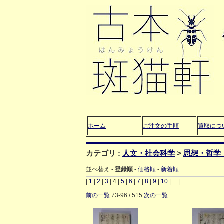
ホーム
ご注文の手順
買取につ
カテゴリ :
人文・社会科学
>
思想・哲学
並べ替え -
登録順
-
価格順
-
新着順
|
1
|
2
|
3
|
4
|
5
|
6
|
7
|
8
|
9
|
10
|
...
|
前の一覧
73-96 / 515
次の一覧