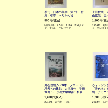
季刊 日本の美学 第7号 特
上田秋成 
集：都市 ぺりかん社
山重雄 三
800円(税込)
1,800円(税
昭和61年 A５判 P128 表紙少ヤ
1986年 菊
ケ、少スレ 小口少ヤケ
ミ、函口僅イ
異端思想の500年 グローバル
ウィトゲン
思考への挑戦 大津真作 学術
『青色本』
選書73 京都大学学術出版会
均 ナカニ
1,400円(税込)
1,200円(税
2016年 四六判 P357
2012年 四六