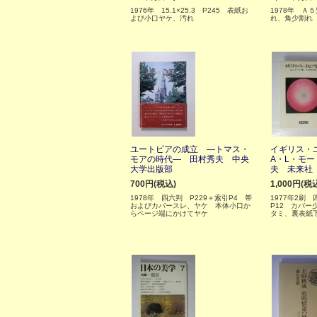
1976年 15.1×25.3 P245 表紙お
1978年 Ａ
よび小口ヤケ、汚れ
れ、角少割れ
ユートピアの成立 ―トマス・
イギリス・
モアの時代― 田村秀夫 中央
A・L・モ
大学出版部
夫 未来社
700円(税込)
1,000円(税
1978年 四六判 P229＋索引P4 帯
1977年2刷 
およびカバースレ、ヤケ 本体小口か
P12 カバー
らページ端にかけてヤケ
タミ、裏表紙