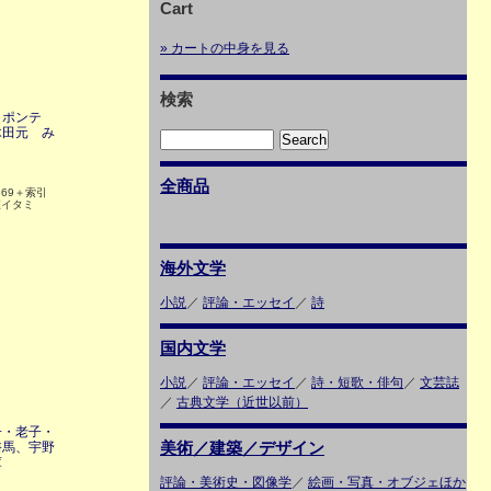
Cart
» カートの中身を見る
検索
＝ポンテ
木田元 み
全商品
369＋索引
僅イタミ
海外文学
小説
／
評論・エッセイ
／
詩
国内文学
小説
／
評論・エッセイ
／
詩・短歌・俳句
／
文芸誌
／
古典文学（近世以前）
子・老子・
美術／建築／デザイン
裕馬、宇野
庫
評論・美術史・図像学
／
絵画・写真・オブジェほか