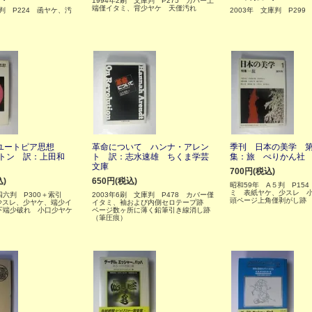
1994年2刷 文庫判 P275 カバー上
端僅イタミ、背少ヤケ 天僅汚れ
５判 P224 函ヤケ、汚
2003年 文庫判 P299
ユートピア思想
革命について ハンナ・アレン
季刊 日本の美学 第
ートン 訳：上田和
ト 訳：志水速雄 ちくま学芸
集：旅 ぺりかん社
文庫
700円(税込)
込)
650円(税込)
昭和59年 A５判 P15
ミ 表紙ヤケ、少スレ 
四六判 P300＋索引
2003年6刷 文庫判 P478 カバー僅
頭ページ上角僅剥がし跡
少スレ、少ヤケ、端少イ
イタミ、袖および内側セロテープ跡
下端少破れ 小口少ヤケ
ページ数ヶ所に薄く鉛筆引き線消し跡
（筆圧痕）