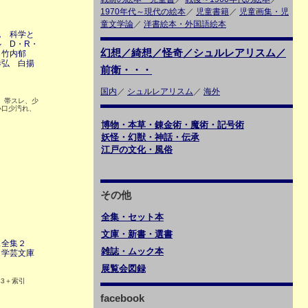
1970年代～現代の絵本
／
児童書籍
／
児童画集・児
童文学論
／
洋書絵本・外国語絵本
ム 科学と
 D・R・
幻想／綺想／怪奇／シュルレアリスム／
：竹内郁
恭弘 白揚
前衛・・・
国内
／
シュルレアリスム
／
海外
1 帯スレ、少
小口少汚れ、
博物・本草・錬金術・魔術・記号術
妖怪・幻獣・神話・伝承
江戸の文化・風俗
その他
全集・セット本
文庫・新書・選書
ェ全集２
雑誌・ムック本
ま学芸文庫
展覧会図録
43＋索引
facebook