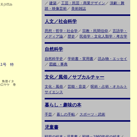
／
建築
／
工芸・民芸・商業デザイン
／
演劇・舞
 天少凹み
踏・映像芸術
／
美術雑誌
人文／社会科学
思想・哲学・社会学
／
宗教・民間信仰
／
言語学・
メディア論
／
歴史
／
民俗学・文化人類学・考古学
自然科学
自然科学史
／
学術書・実用書
／
読み物・エッセイ
／
図鑑・事典
1号 特
文化／風俗／サブカルチャー
4 角僅イタ
小口ヤケ 巻
文化・風俗
／
芸能・音楽
／
呪術・占術・オカルト
サイエンス
暮らし・趣味の本
手芸
／
暮しの手帖
／
スポーツ・武術
児童書
戦前の絵本・児童書
／
戦後～1960年代の絵本
／