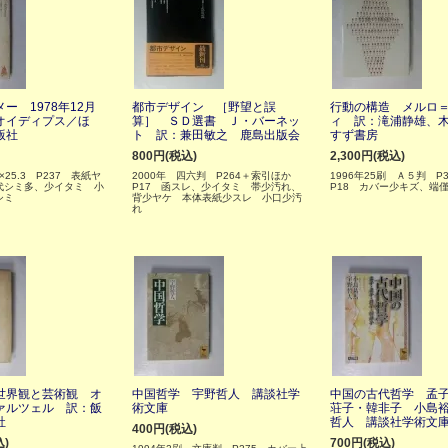
ー 1978年12月
都市デザイン ［野望と誤
行動の構造 メルロ
オイディプス／ほ
算］ ＳＤ選書 Ｊ・バーネッ
ィ 訳：滝浦静雄、
版社
ト 訳：兼田敏之 鹿島出版会
すず書房
800円(税込)
2,300円(税込)
3×25.3 P237 表紙ヤ
2000年 四六判 P264＋索引ほか
1996年25刷 Ａ５判 P
代シミ多、少イタミ 小
P17 函スレ、少イタミ 帯少汚れ、
P18 カバー少キズ、端
シミ
背少ヤケ 本体表紙少スレ 小口少汚
れ
世界観と芸術観 オ
中国哲学 宇野哲人 講談社学
中国の古代哲学 孟
ァルツェル 訳：飯
術文庫
荘子・韓非子 小島
社
哲人 講談社学術文
400円(税込)
込)
700円(税込)