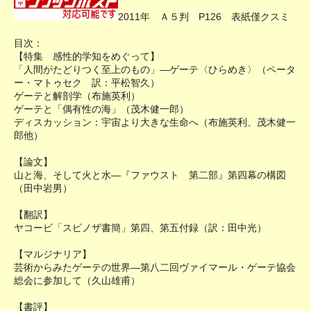
2011年 Ａ５判 P126 表紙僅クスミ
目次：
【特集 感性的学知をめぐって】
「人間がたどりつく至上のもの」―ゲーテ〈ひらめき〉（ペータ
ー・マトゥセク 訳：平松智久）
ゲーテと解剖学（布施英利）
ゲーテと「偶有性の海」（茂木健一郎）
ディスカッション：宇宙より大きな生命へ（布施英利、茂木健一
郎他）
【論文】
山と海、そして火と水―『ファウスト 第二部』第四幕の構図
（田中岩男）
【翻訳】
ヤコービ「スピノザ書簡」第四、第五付録（訳：田中光）
【マルジナリア】
芸術からみたゲーテの世界―第八二回ヴァイマール・ゲーテ協会
総会に参加して（久山雄甫）
【書評】