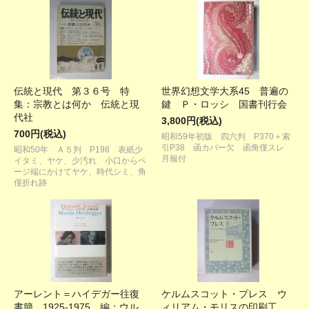
伝統と現代 第３６号 特
世界幻想文学大系45 普遍の
集：宗教とは何か 伝統と現
鍵 Ｐ・ロッシ 国書刊行会
代社
3,800円(税込)
700円(税込)
昭和59年初版 四六判 P370＋索
引P38 函カバー欠 函角僅スレ
昭和50年 Ａ５判 P198 表紙少
月報付
イタミ、ヤケ、少汚れ 小口からペ
ージ端にかけてヤケ、時代シミ、角
僅折れ跡
アーレント＝ハイデガー往復
ケルムスコット・プレス ウ
書簡 1925-1975 編：ウル
ィリアム・モリスの印刷工