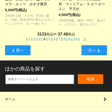
ズラ・ルッツ みすず書房
房 ウィリアム・Ｓ.ピーター
スン 平凡社
5,000円(税込)
4,500円(税込)
2003年２刷 Ａ５判 P330＋索
引・文献・原文詩P52 帯およびカバ
1994年初版 菊判 P521 函少ヤ
ーショウヤケ カバー僅イタミ
ケ、少クスミ、函口少イタミ
3133
37
48
商品中
-
商品
|
1
|
2
|
3
|
4
|
5
|
6
|
7
|
8
|
9
|
10
|
...
|
前へ
次へ
ほかの商品を探す
検索
ホーム