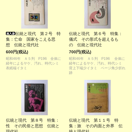
伝統と現代 第２号 特
伝統と現代 第６号 特集：
集：亡命 国家をこえる思
儀式 その形式を超えるも
想 伝統と現代社
の 伝統と現代社
600円(税込)
700円(税込)
昭和46年 Ａ５判 P196 全体に
昭和46年 Ａ５判 P196 全体に
経年によるヤケ、汚れ、時代シミ
経年によるヤケ、汚れ、時代シミ
表紙端イタミ
背上下端少イタミ ページ角少折れ
跡
伝統と現代 第８号 特集：
伝統と現代 第１１号 特
性 その民俗と思想 伝統と
集：旅 その内面と外界 伝
現代社
統と現代社