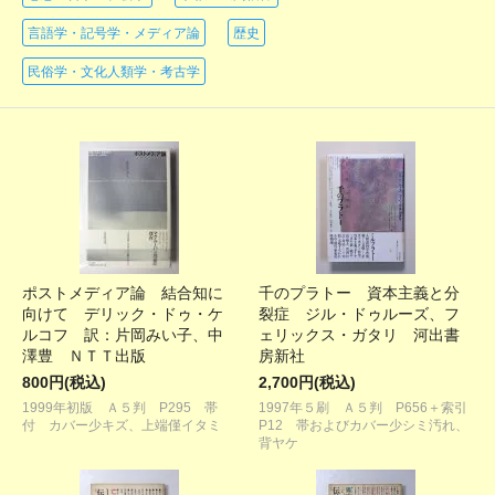
言語学・記号学・メディア論
歴史
民俗学・文化人類学・考古学
ポストメディア論 結合知に
千のプラトー 資本主義と分
向けて デリック・ドゥ・ケ
裂症 ジル・ドゥルーズ、フ
ルコフ 訳：片岡みい子、中
ェリックス・ガタリ 河出書
澤豊 ＮＴＴ出版
房新社
800円(税込)
2,700円(税込)
1999年初版 Ａ５判 P295 帯
1997年５刷 Ａ５判 P656＋索引
付 カバー少キズ、上端僅イタミ
P12 帯およびカバー少シミ汚れ、
背ヤケ