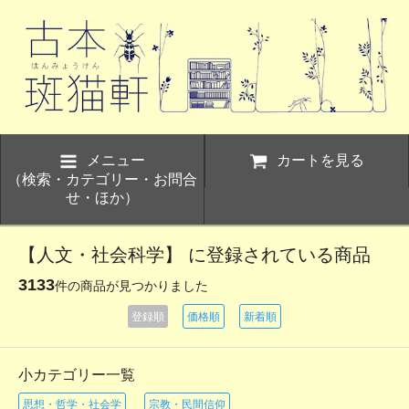
メニュー
カートを見る
（検索・カテゴリー・お問合
せ・ほか）
【人文・社会科学】 に登録されている商品
3133
件の商品が見つかりました
登録順
価格順
新着順
小カテゴリー一覧
思想・哲学・社会学
宗教・民間信仰