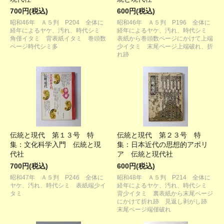
700円(税込)
600円(税込)
昭和46年 Ａ５判 P204 全体に
昭和46年 Ａ５判 P196 全体に
経年によるヤケ、汚れ、時代シミ
経年によるヤケ、汚れ、時代シミ
角僅イタミ 背表紙イタミ 巻頭数
表紙から巻頭数ページにかけて上端
ページ時代シミ多
少イタミ 末尾ページ上端破れ、折
れ跡
伝統と現代 第１３号 特
伝統と現代 第２３号 特
集：文化科学入門 伝統と現
集：日本近代の思想的アポリ
代社
ア 伝統と現代社
700円(税込)
600円(税込)
昭和47年 Ａ５判 P246 全体に
昭和48年 Ａ５判 P214 全体に
ヤケ、汚れ、時代シミ 表紙端少イ
経年によるヤケ、汚れ、時代シミ
タミ
背少イタミ 裏表紙から末尾ページ
にかけて折れ跡 見返し剥がし跡
末尾ページ端僅破れ