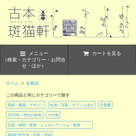
メニュー
カートを見る
（検索・カテゴリー・お問合
せ・ほか）
ホーム
>
全商品
この商品と同じカテゴリーで探す
美術・建築・デザイン
絵画・写真・オブジェほか
児童書
1970年～現代の絵本
その他
幻想・綺想・怪奇・シュルレアリスム・前衛・・・
国内幻想文学・芸術・評論