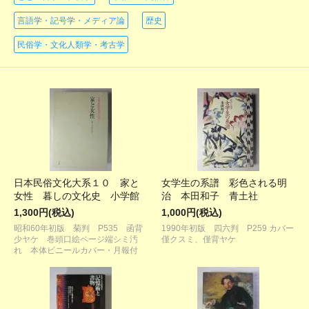
言語学・記号学・メディア論
歴史
民俗学・文化人類学・考古学
日本民俗文化大系１０ 家と
女学生の系譜 彩色される明
女性 暮しの文化史 小学館
治 本田和子 青土社
1,300円(税込)
1,000円(税込)
昭和60年初版 菊判 P535 函背
1990年初版 四六判 P259 カバー
少ヤケ 巻頭口絵ページ端シミ汚
僅クスミ、僅背ヤケ
れ 本体ビニールカバー・月報付