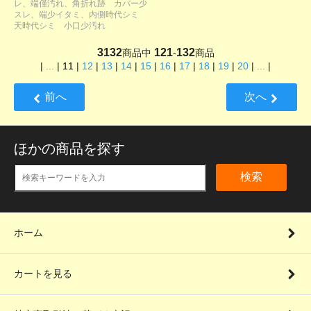
レ、端僅汚れ、角折れ跡 カバー少
スレ、端少イタミ、内側時代シミ
天時代シミ 小口少汚れ
3132
121
132
商品中
-
商品
|
...
|
11
|
12
|
13
|
14
|
15
|
16
|
17
|
18
|
19
|
20
|
...
|
前へ
次へ
ほかの商品を探す
検索
ホーム
カートを見る