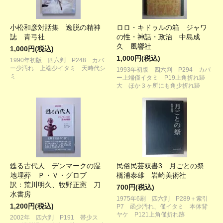
小松和彦対話集 逸脱の精神
ロロ・キドゥルの箱 ジャワ
誌 青弓社
の性・神話・政治 中島成
久 風響社
1,000円(税込)
1,000円(税込)
1990年初版 四六判 P248 カバ
ー少汚れ 上端少イタミ 天時代シ
1993年初版 四六判 P294 カバ
ミ
ー上端僅イタミ P19上角折れ跡
大 ほか３ヶ所にも角少折れ跡
甦る古代人 デンマークの湿
民俗民芸双書3 月ごとの祭
地埋葬 Ｐ・Ｖ・グロブ
橋浦泰雄 岩崎美術社
訳：荒川明久、牧野正憲 刀
700円(税込)
水書房
1975年6刷 四六判 P289＋索引
1,200円(税込)
P7 函少汚れ、僅イタミ 本体背
ヤケ P121上角僅折れ跡
2002年 四六判 P191 帯少ス