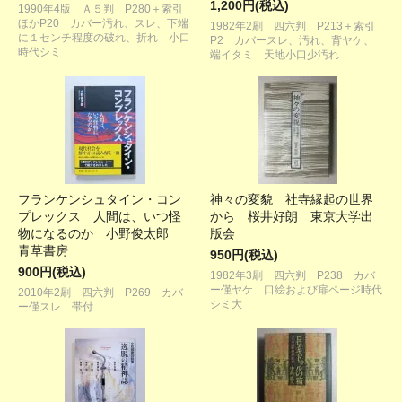
1,200円(税込)
1990年4版 Ａ５判 P280＋索引
ほかP20 カバー汚れ、スレ、下端
1982年2刷 四六判 P213＋索引
に１センチ程度の破れ、折れ 小口
P2 カバースレ、汚れ、背ヤケ、
時代シミ
端イタミ 天地小口少汚れ
フランケンシュタイン・コン
神々の変貌 社寺縁起の世界
プレックス 人間は、いつ怪
から 桜井好朗 東京大学出
物になるのか 小野俊太郎
版会
青草書房
950円(税込)
900円(税込)
1982年3刷 四六判 P238 カバ
ー僅ヤケ 口絵および扉ページ時代
2010年2刷 四六判 P269 カバ
シミ大
ー僅スレ 帯付