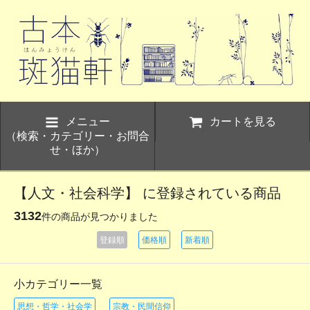
メニュー
カートを見る
（検索・カテゴリー・お問合
せ・ほか）
【人文・社会科学】 に登録されている商品
3132
件の商品が見つかりました
登録順
価格順
新着順
小カテゴリー一覧
思想・哲学・社会学
宗教・民間信仰