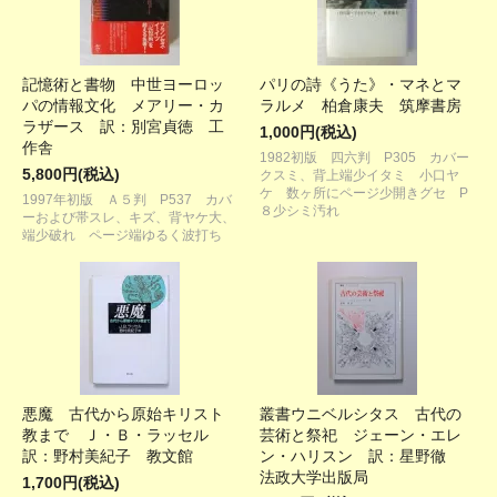
記憶術と書物 中世ヨーロッ
パリの詩《うた》・マネとマ
パの情報文化 メアリー・カ
ラルメ 柏倉康夫 筑摩書房
ラザース 訳：別宮貞徳 工
1,000円(税込)
作舎
1982初版 四六判 P305 カバー
5,800円(税込)
クスミ、背上端少イタミ 小口ヤ
ケ 数ヶ所にページ少開きグセ P
1997年初版 Ａ５判 P537 カバ
８少シミ汚れ
ーおよび帯スレ、キズ、背ヤケ大、
端少破れ ページ端ゆるく波打ち
悪魔 古代から原始キリスト
叢書ウニベルシタス 古代の
教まで Ｊ・Ｂ・ラッセル
芸術と祭祀 ジェーン・エレ
訳：野村美紀子 教文館
ン・ハリスン 訳：星野徹
法政大学出版局
1,700円(税込)