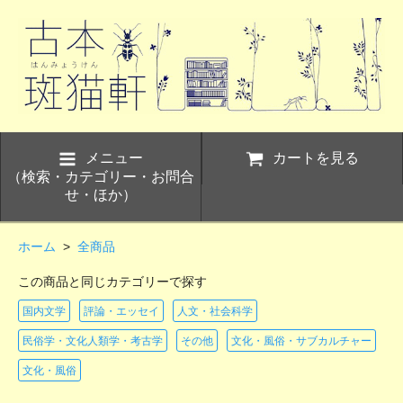
メニュー
カートを見る
（検索・カテゴリー・お問合
せ・ほか）
ホーム
>
全商品
この商品と同じカテゴリーで探す
国内文学
評論・エッセイ
人文・社会科学
民俗学・文化人類学・考古学
その他
文化・風俗・サブカルチャー
文化・風俗