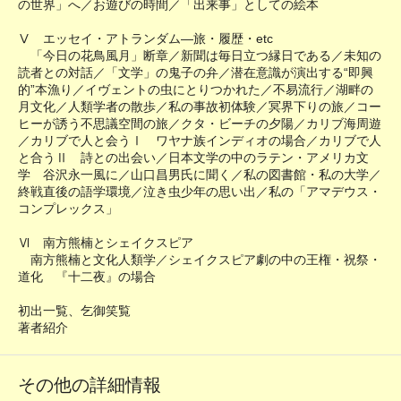
の世界」へ／お遊びの時間／「出来事」としての絵本
Ⅴ エッセイ・アトランダム―旅・履歴・etc
「今日の花鳥風月」断章／新聞は毎日立つ縁日である／未知の
読者との対話／「文学」の鬼子の弁／潜在意識が演出する“即興
的”本漁り／イヴェントの虫にとりつかれた／不易流行／湖畔の
月文化／人類学者の散歩／私の事故初体験／冥界下りの旅／コー
ヒーが誘う不思議空間の旅／クタ・ビーチの夕陽／カリブ海周遊
／カリブで人と会うⅠ ワヤナ族インディオの場合／カリブで人
と合うⅡ 詩との出会い／日本文学の中のラテン・アメリカ文
学 谷沢永一風に／山口昌男氏に聞く／私の図書館・私の大学／
終戦直後の語学環境／泣き虫少年の思い出／私の「アマデウス・
コンプレックス」
Ⅵ 南方熊楠とシェイクスピア
南方熊楠と文化人類学／シェイクスピア劇の中の王権・祝祭・
道化 『十二夜』の場合
初出一覧、乞御笑覧
著者紹介
その他の詳細情報