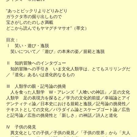
“あっとビックリよりどりみどり
ガラクタ市の掘り出しもので
宝さがしのたのしさ満載
どこから読んでもヤマグチマサオ”（帯文）
目次：
Ⅰ 笑い・遊び・逸脱
笑いについて／「遊び」の本来の姿／規範と逸脱
Ⅱ 知的冒険へのインタヴュー
知的冒険への手引き いま文化人類学は、とてもスリリングだ
／『道化』あるいは道化的なるもの
Ⅲ 人類学の眼・記号論の挑発
人を食った人類学 W・アレンズ『人喰いの神話』／足の文化
人類学 足の表現力を探ると／学力の文化的前提／幸福論とアイ
デンティティ論／日本史における規範と逸脱／記号論の挑発性／
テキストとしての文化／パラダイム論とスケープゴート論／広告
と記号論／広告の挑発性と「新しさ」の神話／詩人と道化
Ⅳ 子供の発見
異文化としての子供／子供の発見／「子供の世界」から「大人