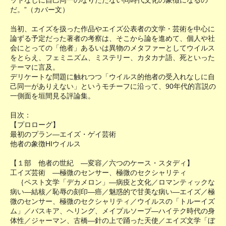
だ。”（カバー文）
当初、エイズを扱った作品やエイズ公表者の文学・芸術を中心に
論ずる予定だった著者の考察は、そこから論を進めて、個人や社
会にとっての「他者」あるいは異物のメタファーとしてウイルス
をとらえ、フェミニズム、ミステリー、カタカナ語、死といった
テーマに言及。
デリケートな問題に触れつつ「ウイルス的他者の受入れなしに自
己同一がありえない」というモチーフに沿って、90年代的言説の
一側面を垣間見る評論集。
目次：
【プロローグ】
最初のプラン―エイズ・ゲイ芸術
他者の象徴HIウイルス
【１部 他者の世紀 ―変容／六つのケース・スタディ】
工イズ芸術 ―極微のセンサー、極微のセクシャリティ
｛ペスト文学「デカメロン」―病疫と文化／ロマンティックな
病い―結核／恥辱の刻印―癌／魅惑的で甘美な病い―エイズ／極
微のセンサー、極微のセクシャリティ／ウイルスの「トルーイズ
ム」／バスキア、ヘリング、メイプルソープ―ハイテク時代の身
体性／ジャーマン、古橋―針の上で踊った天使／エイズ文学「ぼ