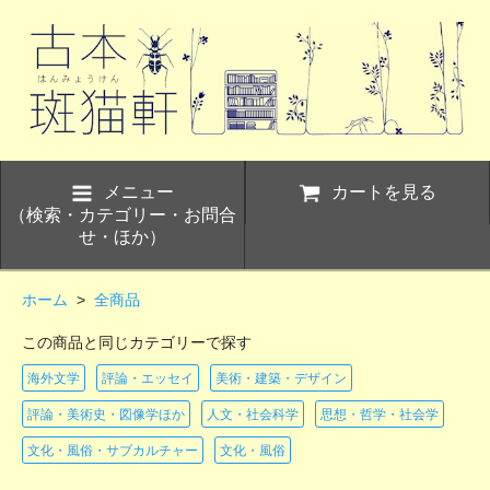
メニュー
カートを見る
（検索・カテゴリー・お問合
せ・ほか）
ホーム
>
全商品
この商品と同じカテゴリーで探す
海外文学
評論・エッセイ
美術・建築・デザイン
評論・美術史・図像学ほか
人文・社会科学
思想・哲学・社会学
文化・風俗・サブカルチャー
文化・風俗