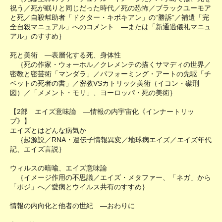
祝う／死が眠りと同じだった時代／死の恐怖／ブラックユーモア
と死／自殺幇助者「ドクター・キボキアン」の“勝訴”／補遺「完
全自殺マニュアル」へのコメント ―または「新通過儀礼マニュ
アル」のすすめ｝
死と美術 ―表層化する死、身体性
｛死の作家・ウォーホル／クレメンテの描くサマディの世界／
密教と密芸術「マンダラ」／パフォーミング・アートの先駆「チ
ベットの死者の書」／密教VSカトリック美術（イコン・磔刑
図）／「メメント・モリ」、ヨーロッパ・死の美術｝
【2部 エイズ意味論 ―情報の内宇宙化《インナートリッ
プ》】
エイズとはどんな病気か
｛起源説／RNA・遺伝子情報異変／地球病エイズ／エイズ年代
記、エイズ言説｝
ウィルスの暗喩、エイズ意味論
｛イメージ作用の不思議／エイズ・メタファー、「ネガ」から
「ポジ」へ／愛病とウイルス共有のすすめ｝
情報の内向化と他者の世紀 ―おわりに