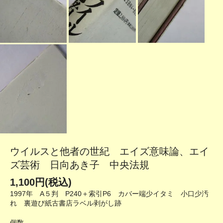
ウイルスと他者の世紀 エイズ意味論、エイ
ズ芸術 日向あき子 中央法規
1,100円(税込)
1997年 A５判 P240＋索引P6 カバー端少イタミ 小口少汚
れ 裏遊び紙古書店ラベル剥がし跡
個数