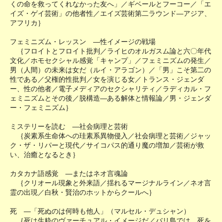
くの命を救ってくれなかった友へ」／ギベールとフーコー／「エ
イズ・ゲイ芸術」の他者性／エイズ芸術第二ラウンド―アジア、
アフリカ｝
フェミニズム・レッスン ―性イメージの戦場
｛フロイトとフロイト批判／ライヒのオルガスム論と六〇年代
文化／ホモセクシャル感覚「キャンプ」／フェミニズムの発生／
男（人間）の未来は女だ（ルイ・アラゴン）／「男」こそ第二の
性である／父権的性批判／女を演じる女／トランス・ジェンダ
ー、性の他者／電子メディアのセクシャリティ／ラディカル・フ
ェミニズムとその後／脱構造―ある解体と情報論／男・ジェンダ
ー・フェミニズム｝
ミステリーを読む ―社会病理と芸術
｛炭素系生命体への珪素系異物侵入／社会病理と芸術／ジャッ
ク・ザ・リパーと現代／サイコパス的通り魔の増加／芸術が救
い、治癒となるとき｝
カタカナ語感覚 ―またはネオ言魂論
｛クリオール現象と外来語／揺れるマージナルライン／ネオ言
霊の出現／白秋・賢治のホットからクールへ｝
死 ―「死ぬのは何時も他人」（マルセル・デュシャン）
｛死は生粋のヴァーチュアル・イメージだ／バリ島では、死を