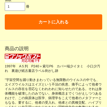
冊
カートに入れる
商品の説明
1997年 A５判 P240＋索引P6 カバー端少イタミ 小口少汚
れ 裏遊び紙古書店ラベル剥がし跡
“宇宙空間を踊り動きまわっている無限数のウイルスの中でも、
エイズウイルスはエイズという不治の疾患、痛手によって他者ウ
イルスの存在を否応なくわれわれに知らせたのである。それは身
体機能を破壊したのみでない。身体概念までくつがえしつつある
わけで、この病原体は医学、病理学をこえて他者のメタファーと
もなる。要するに、他者の受入れ、他者との異種交配、ハイブリ
ッドなしに自己同一のなりたたない同時代文化の象徴になるの