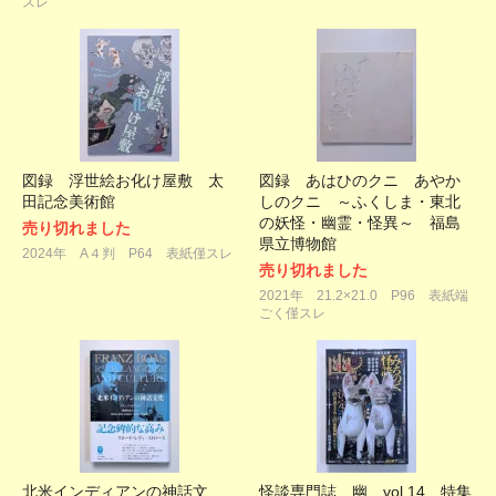
スレ
図録 浮世絵お化け屋敷 太
図録 あはひのクニ あやか
田記念美術館
しのクニ ～ふくしま・東北
の妖怪・幽霊・怪異～ 福島
売り切れました
県立博物館
2024年 A４判 P64 表紙僅スレ
売り切れました
2021年 21.2×21.0 P96 表紙端
ごく僅スレ
北米インディアンの神話文
怪談専門誌 幽 vol.14 特集