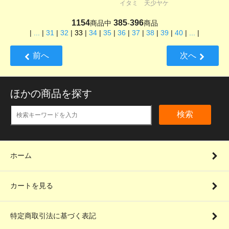
イタミ 天少ヤケ
1154
385
396
商品中
-
商品
|
...
|
31
|
32
|
33
|
34
|
35
|
36
|
37
|
38
|
39
|
40
|
...
|
前へ
次へ
ほかの商品を探す
検索
ホーム
カートを見る
特定商取引法に基づく表記