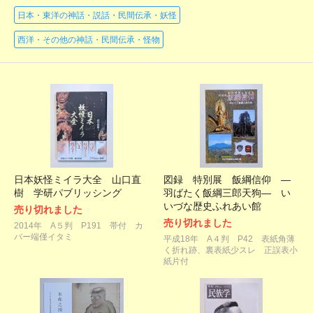
日本・東洋の神話・説話・民間伝承・妖怪
西洋・その他の神話・民間伝承・怪物
日本妖怪ミイラ大全 山口直
図録 特別展 飯綱信仰 ―
樹 学研パブリッシング
羽ばたく飯綱三郎天狗― い
いづな歴史ふれあい館
売り切れました
売り切れました
2014年 A５判 P191 帯付 カ
バー端僅イタミ
平成18年 A４判 P42 表紙角薄
く折れ跡、裏表紙少スレ 正誤表小
紙片付