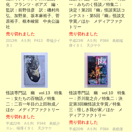
化 フランツ・ボアズ 編・
一：みちのく怪談／特集二：
監訳：前野佳彦 訳：磯村尚
決定！第2回『幽』怪談実話コ
弘、加野泉、坂本麻裕子、菅
ンテスト・第5回『幽』怪談文
原裕子、根本峻留 中央公論
学賞／ほか メディアファク
社
トリー
売り切れました
売り切れました
2013年 A５判 P413 帯端少イ
平成23年 A５判 P384 表紙端
タミ
僅イタミ 天少ヤケ
怪談専門誌 幽 vol.13 特集
怪談専門誌 幽 vol.10 特集
一：女たちの百物語／特集
一：芥川龍之介／特集二：決
二：二百一年目の上田秋成／
定第3回幽怪談文学賞／特集
ほか メディアファクトリー
三：怪しき我が家／ほか メ
ディアファクトリー
売り切れました
売り切れました
平成22年 A５判 P344 表紙少
スレ、端僅イタミ 天少ヤケ
平成20年 A５判 P384 表紙僅