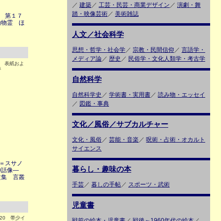
／
建築
／
工芸・民芸・商業デザイン
／
演劇・舞
踏・映像芸術
／
美術雑誌
 第１７
動物霊 ほ
人文／社会科学
思想・哲学・社会学
／
宗教・民間信仰
／
言語学・
メディア論
／
歴史
／
民俗学・文化人類学・考古学
3 表紙およ
跡
自然科学
自然科学史
／
学術書・実用書
／
読み物・エッセイ
／
図鑑・事典
文化／風俗／サブカルチャー
文化・風俗
／
芸能・音楽
／
呪術・占術・オカルト
サイエンス
＝スサノ
暮らし・趣味の本
神話像―
文集 言叢
手芸
／
暮しの手帖
／
スポーツ・武術
児童書
20 帯少イ
戦前の絵本・児童書
／
戦後～1960年代の絵本
／