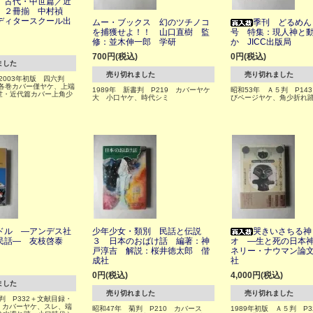
 古代・中世篇／近
 ２冊揃 中村禎
ディタースクール出
ムー・ブックス 幻のツチノコ
季刊 どるめん
を捕獲せよ！！ 山口直樹 監
号 特集：現人神と
修：並木伸一郎 学研
か JICC出版局
700円(税込)
0円(税込)
ました
売り切れました
売り切れました
、2003年初版 四六判
2 各巻カバー僅ヤケ、上端
1989年 新書判 P219 カバーヤケ
昭和53年 Ａ５判 P14
世・近代篇カバー上角少
大 小口ヤケ、時代シミ
びページヤケ、角少折れ
ドル ―アンデス社
少年少女・類別 民話と伝説
哭きいさちる神
民話― 友枝啓泰
３ 日本のおばけ話 編著：神
オ ―生と死の日本
戸淳吉 解説：桜井徳太郎 偕
ネリー・ナウマン論
成社
社
0円(税込)
4,000円(税込)
ました
売り切れました
売り切れました
六判 P332＋文献目録・
 カバーヤケ、スレ、端
昭和47年 菊判 P210 カバース
1989年初版 Ａ５判 P3