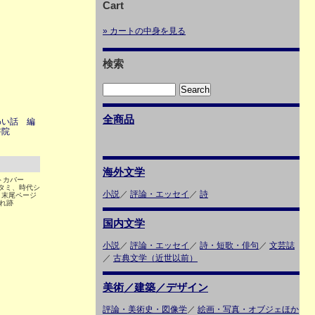
Cart
» カートの中身を見る
検索
全商品
わい話 編
書院
海外文学
フトカバー
イタミ、時代シ
小説
／
評論・エッセイ
／
詩
 末尾ページ
折れ跡
国内文学
小説
／
評論・エッセイ
／
詩・短歌・俳句
／
文芸誌
／
古典文学（近世以前）
美術／建築／デザイン
評論・美術史・図像学
／
絵画・写真・オブジェほか