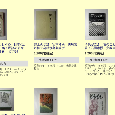
くむすめ 日本むか
郷土の伝説 宮本祐助 川崎製
子供が喜ぶ 昔のこ
8 編：民話の研究
鉄株式会社水島製鉄所
著：石田泰照 文教
良春 ポプラ社
1,200円(税込)
1,200円(税込)
売り切れました
売り切れました
ました
昭和56年 Ｂ５判 P115 表紙少波
昭和50年 Ｂ６判 ソ
打ち
P196 カバースレ、少
５判 P139 カバーイタ
ミ 小口ヤケ、時代シミ
背から端にかけてヤケ
下角少汚れ P97～100
代シミ多