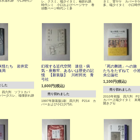
角水濡れ跡 小口時代シ
レ、クスミ、端少イタミ、袖折れ跡、
タミ、背ヤケ カバーヤ
時代シミ 小口およびページヤケ 巻
多、端少イタミ 小口時
頭数ページ時代シミ多
妖怪たち 岩井宏
幻視する近代空間 迷信・病
「死の舞踏」への旅
版局
気・座敷牢、あるいは歴史の記
たちをたずねて 小
憶 【新装版】 川村邦光 青
央公論社
弓社
1,100円(税込)
ました
1,600円(税込)
売り切れました
版 四六判 ソフトカバ
売り切れました
カバー少スレ、端僅折れ跡
2010年初版 四六判 P
カバー上端少イタミ 末
1997年新装版1刷 四六判 P214 カ
開きグセ
バーおよび小口少汚れ