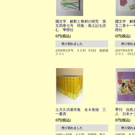
國文学 解釈と教材の研究 第
國文学 解
五四巻七号 特集：風土記を読
五二巻十一
む 學燈社
燈社
0円(税込)
0円(税込)
売り切れました
売り切れ
2009年5月号 Ａ５判 P193 表紙僅
2007年9月
クスミ
クスミ 小口
土方久功著作集 全８巻揃 三
季刊 自然
一書房
人 日本ナ
0円(税込)
0円(税込)
売り切れました
売り切れ
1990～93年 Ａ５判 月報揃 第５
1985年 Ｂ５