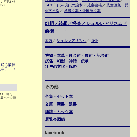
ケ、時代シミ
代シミ
1970年代～現代の絵本
／
児童書籍
／
児童画集・児
童文学論
／
洋書絵本・外国語絵本
幻想／綺想／怪奇／シュルレアリスム／
前衛・・・
国内
／
シュルレアリスム
／
海外
博物・本草・錬金術・魔術・記号術
妖怪・幻獣・神話・伝承
 踊る骸骨
江戸の文化・風俗
池寿子 中
その他
219 帯付
全集・セット本
尾数ページ僅
文庫・新書・選書
雑誌・ムック本
展覧会図録
facebook