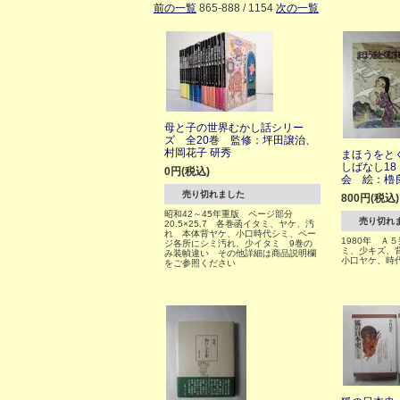
前の一覧
865-888 / 1154
次の一覧
母と子の世界むかし話シリー
ズ 全20巻 監修：坪田譲治、
村岡花子 研秀
まほうをと
しばなし1
0円(税込)
会 絵：櫓
売り切れました
800円(税込)
昭和42～45年重版 ページ部分
売り切れ
20.5×25.7 各巻函イタミ、ヤケ、汚
れ 本体背ヤケ、小口時代シミ、ペー
1980年 Ａ
ジ各所にシミ汚れ、少イタミ 9巻の
ミ、少キズ、
み装幀違い その他詳細は商品説明欄
小口ヤケ、時
をご参照ください