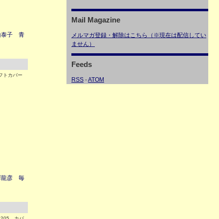
Mail Magazine
山泰子 青
メルマガ登録・解除はこちら（※現在は配信してい
ません）
Feeds
ソフトカバー
RSS
-
ATOM
澤龍彦 毎
205 カバ