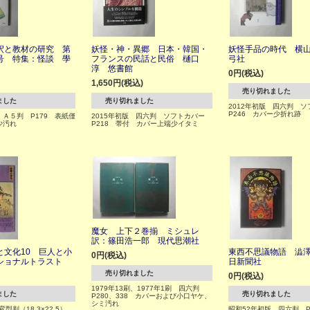
釈と教材の研究 第
妖怪・神・異郷 日本・韓国・
妖怪手品の時代 横
号 特集：怪談 學
フランスの民話と民俗 樋口
弓社
淳 悠書館
0円(税込)
1,650円(税込)
売り切れました
ました
売り切れました
2012年初版 四六判 
P246 カバー少折れ跡
号 Ａ５判 P179 表紙僅
2015年初版 四六判 ソフトカバー
少汚れ
P218 帯付 カバー上端少イタミ
魔女 上下２巻揃 ミシュレ
訳：篠田浩一郎 現代思潮社
と文化10 巨人と小
東西不思議物語 澁
0円(税込)
ショナルトラスト
日新聞社
売り切れました
0円(税込)
1979年13刷、1977年1刷 四六判
ました
売り切れました
P280、338 カバーおよび小口ヤケ、
シミ汚れ
変型判（18.3×22.5）
昭和52年初版 四六判 P