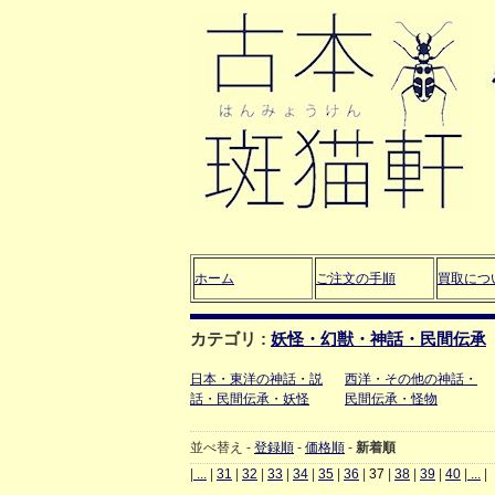
ホーム
ご注文の手順
買取につ
カテゴリ :
妖怪・幻獣・神話・民間伝承
日本・東洋の神話・説
西洋・その他の神話・
話・民間伝承・妖怪
民間伝承・怪物
並べ替え -
登録順
-
価格順
-
新着順
|
...
|
31
|
32
|
33
|
34
|
35
|
36
|
37
|
38
|
39
|
40
|
...
|