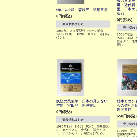
狐の日本史
世・近代篇
里 日本エ
物いふ小箱 森銑三 筑摩書房
版部
0円(税込)
0円(税込)
売り切れました
売り切れ
1988年 Ａ５変型判（ページ部分
14.8×19.9） P204 帯スレ 小口時
2001年初版
代シミ
P343、48
僅イタミ 近
破れ
妖怪の民俗学 日本の見えない
雄牛とコン
空間 宮田登 岩波書店
会の儀礼と
岩波書店
0円(税込)
650円(税込)
売り切れました
売り切れ
1985年3刷 B６判 P245 帯角僅ス
レ カバースレ、少汚れ、端少イタ
1986年 四
ミ 小口からページ端にかけてヤケ
語彙解説P23