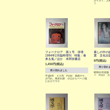
少イタミ、上
ミ
フォークロア 第１号 俳壇
暮しの中の
1994年2月臨時増刊 特集：春
實 文化出
来る鬼／ほか 本阿弥書店
0円(税込)
1,450円(税込)
売り切れ
売り切れました
昭和61年初
ー P222 
平成6年 Ａ５判 P194 表紙ヤケ、
少汚れ、角折れ跡 小口からページ端
にかけてヤケ