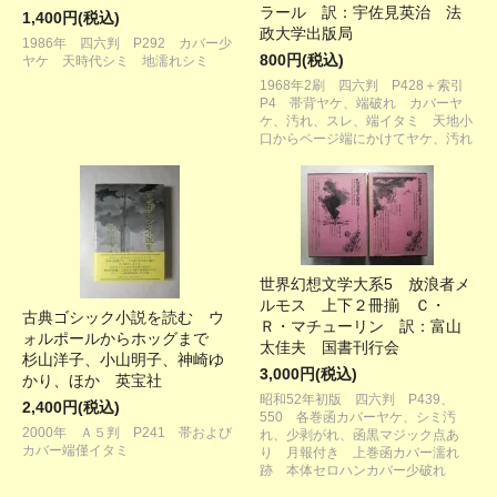
ラール 訳：宇佐見英治 法
1,400円(税込)
政大学出版局
1986年 四六判 P292 カバー少
800円(税込)
ヤケ 天時代シミ 地濡れシミ
1968年2刷 四六判 P428＋索引
P4 帯背ヤケ、端破れ カバーヤ
ケ、汚れ、スレ、端イタミ 天地小
口からページ端にかけてヤケ、汚れ
世界幻想文学大系5 放浪者メ
ルモス 上下２冊揃 Ｃ・
古典ゴシック小説を読む ウ
Ｒ・マチューリン 訳：富山
ォルポールからホッグまで
太佳夫 国書刊行会
杉山洋子、小山明子、神崎ゆ
3,000円(税込)
かり、ほか 英宝社
昭和52年初版 四六判 P439、
2,400円(税込)
550 各巻函カバーヤケ、シミ汚
2000年 Ａ５判 P241 帯および
れ、少剥がれ、函黒マジック点あ
カバー端僅イタミ
り 月報付き 上巻函カバー濡れ
跡 本体セロハンカバー少破れ