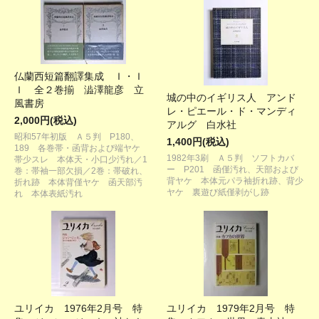
仏蘭西短篇翻譯集成 Ｉ・Ｉ
Ｉ 全２巻揃 澁澤龍彦 立
城の中のイギリス人 アンド
風書房
レ・ピエール・ド・マンディ
2,000円(税込)
アルグ 白水社
昭和57年初版 Ａ５判 P180、
1,400円(税込)
189 各巻帯・函背および端ヤケ
1982年3刷 Ａ５判 ソフトカバ
帯少スレ 本体天・小口少汚れ／1
ー P201 函僅汚れ、天部および
巻：帯袖一部欠損／2巻：帯破れ、
背ヤケ 本体元パラ袖折れ跡、背少
折れ跡 本体背僅ヤケ 函天部汚
ヤケ 裏遊び紙僅剥がし跡
れ 本体表紙汚れ
ユリイカ 1976年2月号 特
ユリイカ 1979年2月号 特