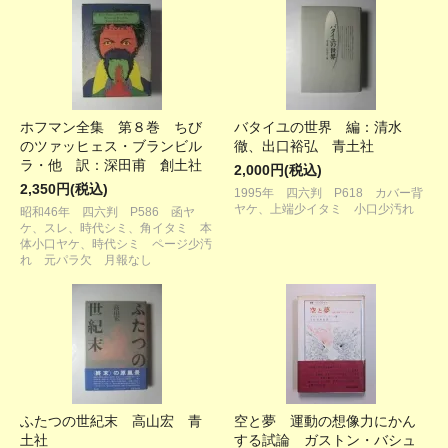
ホフマン全集 第８巻 ちび
バタイユの世界 編：清水
のツァッヒェス・ブランビル
徹、出口裕弘 青土社
ラ・他 訳：深田甫 創土社
2,000円(税込)
2,350円(税込)
1995年 四六判 P618 カバー背
ヤケ、上端少イタミ 小口少汚れ
昭和46年 四六判 P586 函ヤ
ケ、スレ、時代シミ、角イタミ 本
体小口ヤケ、時代シミ ページ少汚
れ 元パラ欠 月報なし
ふたつの世紀末 高山宏 青
空と夢 運動の想像力にかん
土社
する試論 ガストン・バシュ