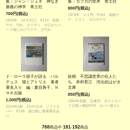
集：ジャン・ジュネ 神なき
集：カフカの世界 青土社
薔薇の神学 青土社
800円(税込)
700円(税込)
1979年 Ａ５判 P262 表紙ヤ
ケ、クスミ 小口少ヤケ
1976年 14.3×22.1 P214 表紙
ヤケ、汚れ、少イタミ 小口からペ
ージ端にかけてヤケ、少汚れ
ド・ローラ節子が語る バル
妖精 不思議世界の住人た
テュス 猫とアトリエ 著者
ち 井村君江 河出絵はがき
署名入り 編：夏目典子、Ｎ
文庫
ＨＫ出版
850円(税込)
1,000円(税込)
1984年初版 文庫判 ポストカー
ド12枚＋解説P29 カバー僅スレ
2014年2刷 13.0×16.8 ソフトカ
バー P158 遊び紙に著者署名あ
り
768
181
192
商品中
-
商品