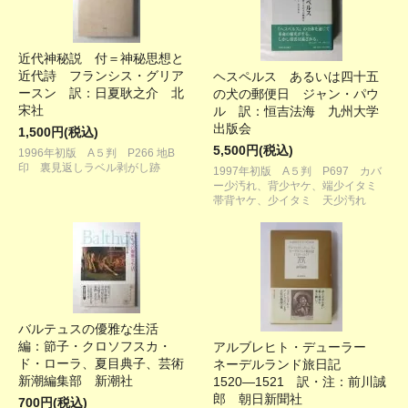
近代神秘説 付＝神秘思想と
近代詩 フランシス・グリア
ヘスペルス あるいは四十五
ースン 訳：日夏耿之介 北
の犬の郵便日 ジャン・パウ
宋社
ル 訳：恒吉法海 九州大学
出版会
1,500円(税込)
5,500円(税込)
1996年初版 A５判 P266 地B
印 裏見返しラベル剥がし跡
1997年初版 A５判 P697 カバ
ー少汚れ、背少ヤケ、端少イタミ
帯背ヤケ、少イタミ 天少汚れ
バルテュスの優雅な生活
編：節子・クロソフスカ・
アルブレヒト・デューラー
ド・ローラ、夏目典子、芸術
ネーデルランド旅日記
新潮編集部 新潮社
1520―1521 訳・注：前川誠
郎 朝日新聞社
700円(税込)