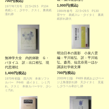
700円(税込)
1,000円(税込)
1977年7月号 22.5×29.5 P104
表紙シミ、少ヤケ、クスミ、裏表紙
1984年春号 22.5×29.5 P130
濡れ跡
背ヤケ 表紙スレ・少イタミ 裏表
紙折れ跡大
明治日本の面影 小泉八雲
編：平川祐弘 訳：平川祐
無神学大全 内的体験 Ｇ・
弘、森亮、仙北谷晃一ほか
バタイユ 訳：出口裕弘 現
講談社学術文庫
代思潮社
700円(税込)
1,400円(税込)
2000年11版 P489 表紙およびペー
1970年初版 四六判 本体ソフト
ジ上角僅折れ跡 天少イタミ 見返
カバー P446 函イタミ、シミ汚
し少ラベル剥がし跡
れ、クスミ 本体カバーヤケ、少シ
ミ汚れ