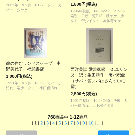
1,800円(税込)
2005年 A５判 P127 ソフトカ
バー 少ヤケ
1996年初版 14.8×22.7 P192＋
索引・口絵一覧P13 函ヤケ、少イ
タミ 帯少イタミ 本体背ヤケ
龍の住むランドスケープ 中
野美代子 福武書店
西洋美談 愛書家鑑 Ｏ.ユザン
ヌ 訳：生田耕作 奢バ都館
1,000円(税込)
（サバト館／バはさんずいに
1991年 A５判 P356 カバー少
霸）
汚れ、端少イタミ 小口僅汚れ
2,500円(税込)
1991年初版 16.5×24.5 P46 カ
バー僅汚れ、上下端イタミ
768
1
12
商品中
-
商品
|
1
|
2
|
3
|
4
|
5
|
6
|
7
|
8
|
9
|
10
|
...
|