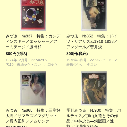
みづゑ №837 特集：カンデ
みづゑ №852 特集：ドイ
ィンスキー／エッシャー／ア
ツ・リアリズム1919-1933／
ーミテージ／脇田和
アンソール／菅井汲
800円(税込)
800円(税込)
1974年12月号 22.5×29.5
1976年3月号 22.5×29.5 P112
P110 表紙ヤケ・スレ 小口ヤケ
表紙少ヤケ、少スレ
みづゑ №868 特集：三岸好
季刊みづゑ №930 特集：バ
太郎／サマラズ／マグリット
ルテュス／加山又造とその作
／堀内正和／メムリンク
品／中林忠良―銅版画／連
載：澁澤龍彦ほか