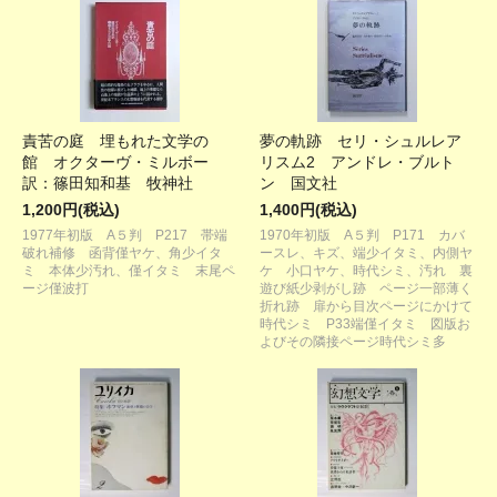
責苦の庭 埋もれた文学の
夢の軌跡 セリ・シュルレア
館 オクターヴ・ミルボー
リスム2 アンドレ・ブルト
訳：篠田知和基 牧神社
ン 国文社
1,200円(税込)
1,400円(税込)
1977年初版 A５判 P217 帯端
1970年初版 A５判 P171 カバ
破れ補修 函背僅ヤケ、角少イタ
ースレ、キズ、端少イタミ、内側ヤ
ミ 本体少汚れ、僅イタミ 末尾ペ
ケ 小口ヤケ、時代シミ、汚れ 裏
ージ僅波打
遊び紙少剥がし跡 ページ一部薄く
折れ跡 扉から目次ページにかけて
時代シミ P33端僅イタミ 図版お
よびその隣接ページ時代シミ多