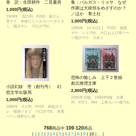
巻 訳：生田耕作 二見書房
集：バルガス・リョサ なぜ
作家は大統領をめざすのか？
1,000円(税込)
／ほか 青土社
1969年 四六判 P265 函スレ、
1,000円(税込)
背ヤケ 本体ビニールカバー少イタ
ミ、端少キレ 小口少汚れ
1990年 14.3×22.1 P252 表紙
ヤケ、シミ汚れ 小口および扉ペー
ジ端少ヤケ 少反り
恐怖の愉しみ 上下２巻揃
創元推理文庫
小説幻妖 壱（創刊号） 幻
2,800円(税込)
想文学出版局
2000年10版、1994年6版 文庫
1,000円(税込)
判 P371、384 上巻カバー僅汚れ
1986年 A５判 P224 表紙少ス
レ、端僅イタミ 小口少汚れ 末尾
ページ僅剥がし跡
768
109
120
商品中
-
商品
|
1
|
2
|
3
|
4
|
5
|
6
|
7
|
8
|
9
|
10
|
...
|