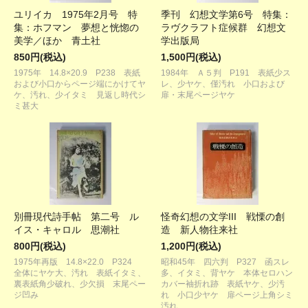
ユリイカ 1975年2月号 特
季刊 幻想文学第6号 特集：
集：ホフマン 夢想と恍惚の
ラヴクラフト症候群 幻想文
美学／ほか 青土社
学出版局
850円(税込)
1,500円(税込)
1975年 14.8×20.9 P238 表紙
1984年 Ａ５判 P191 表紙少ス
および小口からページ端にかけてヤ
レ、少ヤケ、僅汚れ 小口および
ケ、汚れ、少イタミ 見返し時代シ
扉・末尾ページヤケ
ミ甚大
別冊現代詩手帖 第二号 ル
怪奇幻想の文学III 戦慄の創
イス・キャロル 思潮社
造 新人物往来社
800円(税込)
1,200円(税込)
1975年再版 14.8×22.0 P324
昭和45年 四六判 P327 函スレ
全体にヤケ大、汚れ 表紙イタミ、
多、イタミ、背ヤケ 本体セロハン
裏表紙角少破れ、少欠損 末尾ペー
カバー袖折れ跡 表紙ヤケ、少汚
ジ凹み
れ 小口少ヤケ 扉ページ上角シミ
汚れ