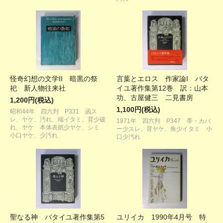
怪奇幻想の文学II 暗黒の祭
言葉とエロス 作家論I バタ
祀 新人物往来社
イユ著作集第12巻 訳：山本
功、古屋健三 二見書房
1,200円(税込)
1,100円(税込)
昭和44年 四六判 P331 函ス
レ、ヤケ、汚れ、端イタミ、背少破
1971年 四六判 P347 帯・カバ
れ、ヤケ 本体表紙少ヤケ、シミ
ー少スレ、背ヤケ、角少イタミ 小
小口ヤケ、少汚れ
口少汚れ
聖なる神 バタイユ著作集第5
ユリイカ 1990年4月号 特