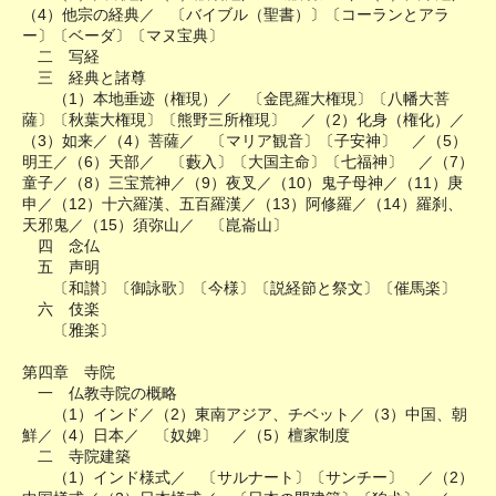
（4）他宗の経典／ 〔バイブル（聖書）〕〔コーランとアラ
ー〕〔ベーダ〕〔マヌ宝典〕
二 写経
三 経典と諸尊
（1）本地垂迹（権現）／ 〔金毘羅大権現〕〔八幡大菩
薩〕〔秋葉大権現〕〔熊野三所権現〕 ／（2）化身（権化）／
（3）如来／（4）菩薩／ 〔マリア観音〕〔子安神〕 ／（5）
明王／（6）天部／ 〔藪入〕〔大国主命〕〔七福神〕 ／（7）
童子／（8）三宝荒神／（9）夜叉／（10）鬼子母神／（11）庚
申／（12）十六羅漢、五百羅漢／（13）阿修羅／（14）羅刹、
天邪鬼／（15）須弥山／ 〔崑崙山〕
四 念仏
五 声明
〔和讃〕〔御詠歌〕〔今様〕〔説経節と祭文〕〔催馬楽〕
六 伎楽
〔雅楽〕
第四章 寺院
一 仏教寺院の概略
（1）インド／（2）東南アジア、チベット／（3）中国、朝
鮮／（4）日本／ 〔奴婢〕 ／（5）檀家制度
二 寺院建築
（1）インド様式／ 〔サルナート〕〔サンチー〕 ／（2）