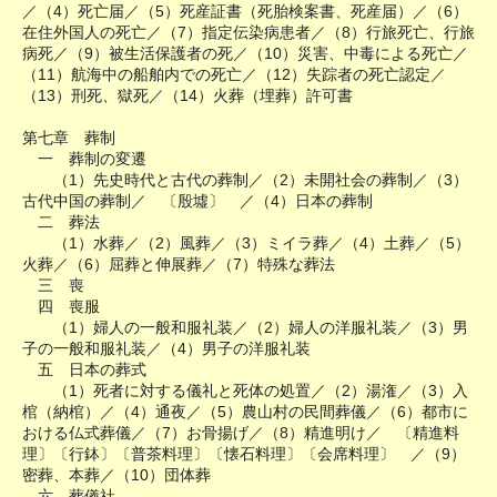
／（4）死亡届／（5）死産証書（死胎検案書、死産届）／（6）
在住外国人の死亡／（7）指定伝染病患者／（8）行旅死亡、行旅
病死／（9）被生活保護者の死／（10）災害、中毒による死亡／
（11）航海中の船舶内での死亡／（12）失踪者の死亡認定／
（13）刑死、獄死／（14）火葬（埋葬）許可書
第七章 葬制
一 葬制の変遷
（1）先史時代と古代の葬制／（2）未開社会の葬制／（3）
古代中国の葬制／ 〔殷墟〕 ／（4）日本の葬制
二 葬法
（1）水葬／（2）風葬／（3）ミイラ葬／（4）土葬／（5）
火葬／（6）屈葬と伸展葬／（7）特殊な葬法
三 喪
四 喪服
（1）婦人の一般和服礼装／（2）婦人の洋服礼装／（3）男
子の一般和服礼装／（4）男子の洋服礼装
五 日本の葬式
（1）死者に対する儀礼と死体の処置／（2）湯潅／（3）入
棺（納棺）／（4）通夜／（5）農山村の民間葬儀／（6）都市に
おける仏式葬儀／（7）お骨揚げ／（8）精進明け／ 〔精進料
理〕〔行鉢〕〔普茶料理〕〔懐石料理〕〔会席料理〕 ／（9）
密葬、本葬／（10）団体葬
六 葬儀社