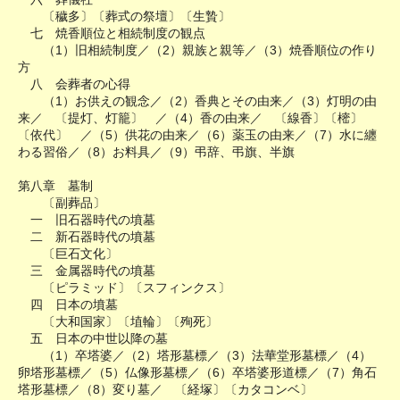
〔穢多〕〔葬式の祭壇〕〔生贄〕
七 焼香順位と相続制度の観点
（1）旧相続制度／（2）親族と親等／（3）焼香順位の作り
方
八 会葬者の心得
（1）お供えの観念／（2）香典とその由来／（3）灯明の由
来／ 〔提灯、灯籠〕 ／（4）香の由来／ 〔線香〕〔樒〕
〔依代〕 ／（5）供花の由来／（6）薬玉の由来／（7）水に纏
わる習俗／（8）お料具／（9）弔辞、弔旗、半旗
第八章 墓制
〔副葬品〕
一 旧石器時代の墳墓
二 新石器時代の墳墓
〔巨石文化〕
三 金属器時代の墳墓
〔ピラミッド〕〔スフィンクス〕
四 日本の墳墓
〔大和国家〕〔埴輪〕〔殉死〕
五 日本の中世以降の墓
（1）卒塔婆／（2）塔形墓標／（3）法華堂形墓標／（4）
卵塔形墓標／（5）仏像形墓標／（6）卒塔婆形道標／（7）角石
塔形墓標／（8）変り墓／ 〔経塚〕〔カタコンベ〕