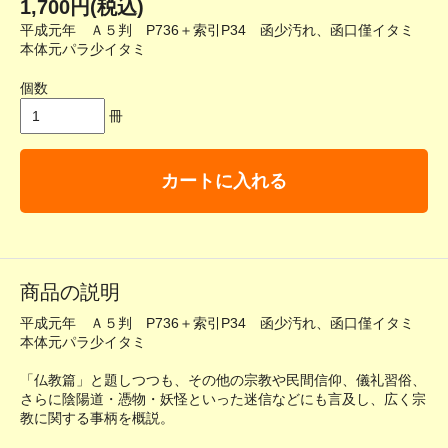
1,700円(税込)
平成元年 Ａ５判 P736＋索引P34 函少汚れ、函口僅イタミ
本体元パラ少イタミ
個数
冊
カートに入れる
商品の説明
平成元年 Ａ５判 P736＋索引P34 函少汚れ、函口僅イタミ
本体元パラ少イタミ
「仏教篇」と題しつつも、その他の宗教や民間信仰、儀礼習俗、
さらに陰陽道・憑物・妖怪といった迷信などにも言及し、広く宗
教に関する事柄を概説。