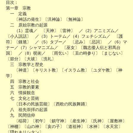
目次：
第一章 宗教
一 定義
〔神話の発生〕〔汎神論〕〔無神論〕
二 原始宗教の起源
（1）霊魂／ 〔天神〕〔雷神〕 ／（2）アニミズム／
〔小人説話〕 ／（3）トーテム／（4）フェチシズム／ 〔護
符〕〔鍾馗〕 ／（5）タブー／ 〔忌み〕〔忌詞〕 ／（6）マ
ナー／（7）シャマニズム／ 〔巫女〕〔魏志倭人伝と邪馬台
国〕 ／（8）呪術／ 〔雨乞い〕〔丑の時参り〕〔まじない〕
〔節分〕〔大祓〕〔洗礼〕
三 宗教学と歴史
〔神道〕〔キリスト教〕〔イスラム教〕〔ユダヤ教〕〔神
学〕
四 宗教と社会
五 宗教的要素
六 情操観念
七 文化と芸術
〔日本の民族芸能〕〔西欧の民族舞踊〕
八 祖先崇拝の起源
九 民間信仰
〔稲荷〕〔初午〕〔鎮守神〕〔産生神〕〔氏神〕〔屋敷神〕
〔神棚〕〔山の神〕〔亥の子〕〔道祖神〕〔水神〕〔水天宮〕
〔隠れキリシタン〕