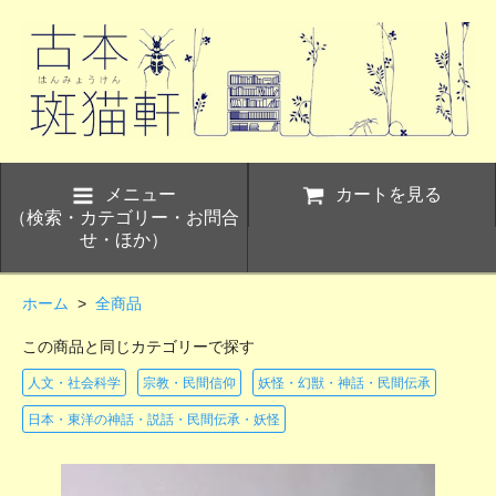
メニュー
カートを見る
（検索・カテゴリー・お問合
せ・ほか）
ホーム
>
全商品
この商品と同じカテゴリーで探す
人文・社会科学
宗教・民間信仰
妖怪・幻獣・神話・民間伝承
日本・東洋の神話・説話・民間伝承・妖怪