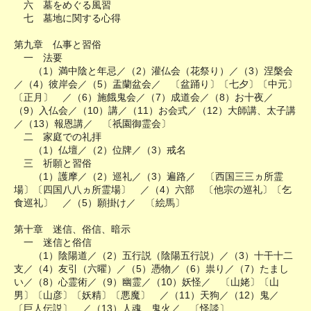
六 墓をめぐる風習
七 墓地に関する心得
第九章 仏事と習俗
一 法要
（1）満中陰と年忌／（2）灌仏会（花祭り）／（3）涅槃会
／（4）彼岸会／（5）盂蘭盆会／ 〔盆踊り〕〔七夕〕〔中元〕
〔正月〕 ／（6）施餓鬼会／（7）成道会／（8）お十夜／
（9）入仏会／（10）講／（11）お会式／（12）大師講、太子講
／（13）報恩講／ 〔祇園御霊会〕
二 家庭での礼拝
（1）仏壇／（2）位牌／（3）戒名
三 祈願と習俗
（1）護摩／（2）巡礼／（3）遍路／ 〔西国三三ヵ所霊
場〕〔四国八八ヵ所霊場〕 ／（4）六部 〔他宗の巡礼〕〔乞
食巡礼〕 ／（5）願掛け／ 〔絵馬〕
第十章 迷信、俗信、暗示
一 迷信と俗信
（1）陰陽道／（2）五行説（陰陽五行説）／（3）十干十二
支／（4）友引（六曜）／（5）憑物／（6）祟り／（7）たまし
い／（8）心霊術／（9）幽霊／（10）妖怪／ 〔山姥〕〔山
男〕〔山彦〕〔妖精〕〔悪魔〕 ／（11）天狗／（12）鬼／
〔巨人伝説〕 ／（13）人魂、鬼火／ 〔怪談〕