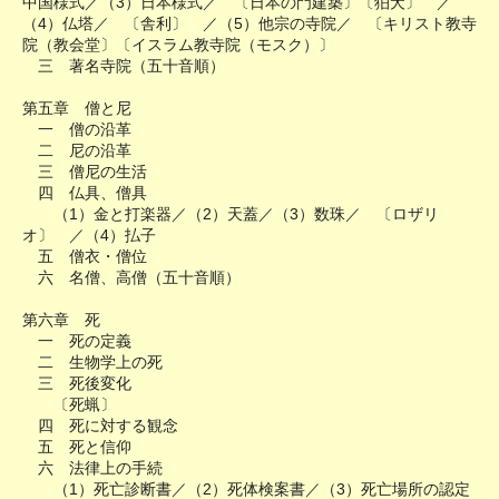
中国様式／（3）日本様式／ 〔日本の門建築〕〔狛犬〕 ／
（4）仏塔／ 〔舎利〕 ／（5）他宗の寺院／ 〔キリスト教寺
院（教会堂〕〔イスラム教寺院（モスク）〕
三 著名寺院（五十音順）
第五章 僧と尼
一 僧の沿革
二 尼の沿革
三 僧尼の生活
四 仏具、僧具
（1）金と打楽器／（2）天蓋／（3）数珠／ 〔ロザリ
オ〕 ／（4）払子
五 僧衣・僧位
六 名僧、高僧（五十音順）
第六章 死
一 死の定義
二 生物学上の死
三 死後変化
〔死蝋〕
四 死に対する観念
五 死と信仰
六 法律上の手続
（1）死亡診断書／（2）死体検案書／（3）死亡場所の認定