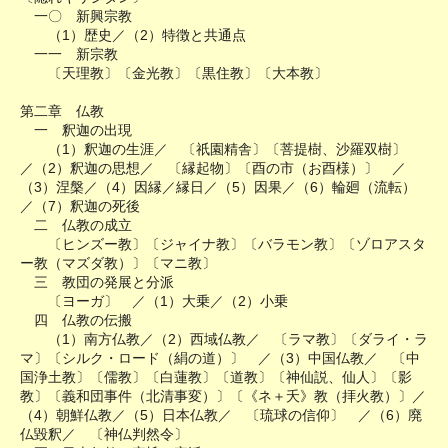
一〇 新興宗教
（1）歴史／（2）特徴と共通点
一一 新宗教
〔天理教〕〔金光教〕〔黒住教〕〔大本教〕
第二章 仏教
一 釈迦の出現
（1）釈迦の生涯／ 〔祇園精舎〕〔菩提樹、沙羅双樹〕
／（2）釈迦の思想／ 〔縁起物〕〔酉の市（お酉様）〕 ／
（3）涅槃／（4）因縁／縁日／（5）因果／（6）輪廻（流転）
／（7）釈迦の死後
二 仏教の成立
〔ヒンズー教〕〔ジャイナ教〕〔バラモン教〕〔ゾロアスタ
ー教（マズダ教）〕〔マニ教〕
三 教団の発展と分派
〔ヨーガ〕 ／（1）大乗／（2）小乗
四 仏教の伝搬
（1）南方仏教／（2）西域仏教／ 〔ラマ教〕〔ダライ・ラ
マ〕〔シルク・ロード（絹の道）〕 ／（3）中国仏教／ 〔中
国浄土教〕〔儒教〕〔白蓮教〕〔道教〕〔神仙説、仙人〕〔影
教〕〔義和団事件（北清事変）〕〔《ネ＋夭》教（拝火教）〕／
（4）朝鮮仏教／（5）日本仏教／ 〔琉球の信仰〕 ／（6）廃
仏毀釈／ 〔神仏判然令〕