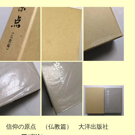
信仰の原点 （仏教篇） 大洋出版社