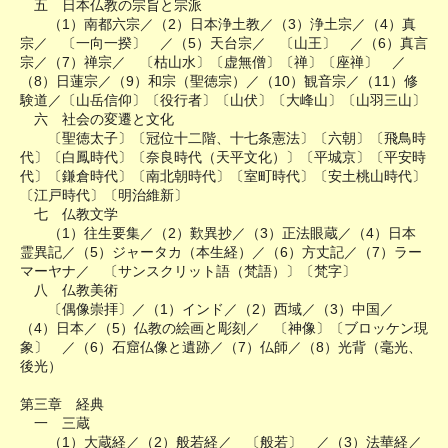
五 日本仏教の宗旨と宗派
（1）南都六宗／（2）日本浄土教／（3）浄土宗／（4）真
宗／ 〔一向一揆〕 ／（5）天台宗／ 〔山王〕 ／（6）真言
宗／（7）禅宗／ 〔枯山水〕〔虚無僧〕〔禅〕〔座禅〕 ／
（8）日蓮宗／（9）和宗（聖徳宗）／（10）観音宗／（11）修
験道／〔山岳信仰〕〔役行者〕〔山伏〕〔大峰山〕〔山羽三山〕
六 社会の変遷と文化
〔聖徳太子〕〔冠位十二階、十七条憲法〕〔六朝〕〔飛鳥時
代〕〔白鳳時代〕〔奈良時代（天平文化）〕〔平城京〕〔平安時
代〕〔鎌倉時代〕〔南北朝時代〕〔室町時代〕〔安土桃山時代〕
〔江戸時代〕〔明治維新〕
七 仏教文学
（1）往生要集／（2）歎異抄／（3）正法眼蔵／（4）日本
霊異記／（5）ジャータカ（本生経）／（6）方丈記／（7）ラー
マーヤナ／ 〔サンスクリット語（梵語）〕〔梵字〕
八 仏教美術
〔偶像崇拝〕／（1）インド／（2）西域／（3）中国／
（4）日本／（5）仏教の絵画と彫刻／ 〔神像〕〔ブロッケン現
象〕 ／（6）石窟仏像と遺跡／（7）仏師／（8）光背（毫光、
後光）
第三章 経典
一 三蔵
（1）大蔵経／（2）般若経／ 〔般若〕 ／（3）法華経／