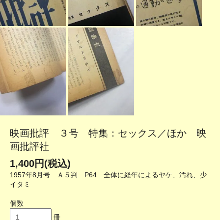
映画批評 ３号 特集：セックス／ほか 映
画批評社
1,400円(税込)
1957年8月号 Ａ５判 P64 全体に経年によるヤケ、汚れ、少
イタミ
個数
冊