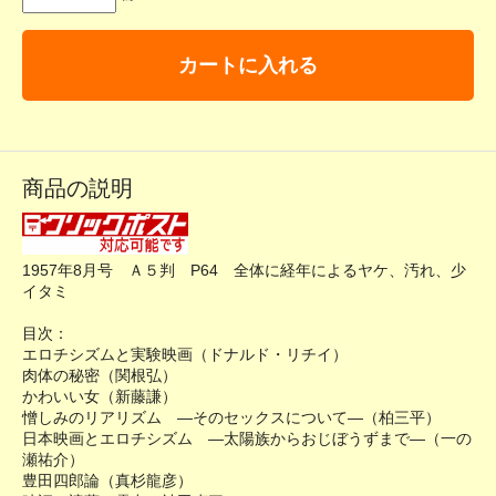
カートに入れる
商品の説明
1957年8月号 Ａ５判 P64 全体に経年によるヤケ、汚れ、少
イタミ
目次：
エロチシズムと実験映画（ドナルド・リチイ）
肉体の秘密（関根弘）
かわいい女（新藤謙）
憎しみのリアリズム ―そのセックスについて―（柏三平）
日本映画とエロチシズム ―太陽族からおじぼうずまで―（一の
瀬祐介）
豊田四郎論（真杉龍彦）