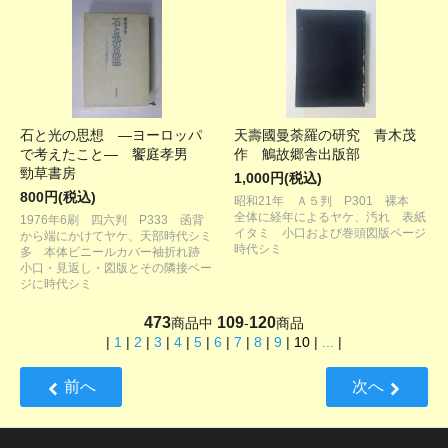
石と光の思想 ―ヨーロッパ
天壽國曼荼羅の研究 青木茂
で考えたこと― 饗庭孝男
作 鵤故郷舎出版部
勁草書房
1,000円(税込)
800円(税込)
昭和21年 Ａ５判 P301 裸本
全体に経年によるヤケ、汚れ 表紙
1976年6刷 四六判 P333 函背
イタミ 小口および巻頭図版ページ
から端にかけてヤケ、天部時代シミ
時代シミ
多 本体ビニールカバー袖折れ跡
小口・見返し・図版とその隣接ペー
ジに時代シミ
473
109
120
商品中
-
商品
|
1
|
2
|
3
|
4
|
5
|
6
|
7
|
8
|
9
|
10
|
...
|
前へ
次へ