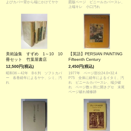
よびカバー背から端にかけてヤケ
図版ページ ビニールカバースレ、
上端キレ 小口汚れ
美術論集 すずめ 1～10 10
【英語】PERSIAN PAINTING
冊セット 竹葉屋書店
Fifteenth Century
12,500円(税込)
2,450円(税込)
昭和36～42年 B６判 ソフトカバ
1977年 ページ部分24.0×32.4
ー 各巻経年によるヤケ、シミ、汚
P75 全体に経年によるイタミ、汚
れ
れ ビニールカバースレ、端少破
れ ページ数ヶ所に開きグセ 末尾
ページ破れ補修跡