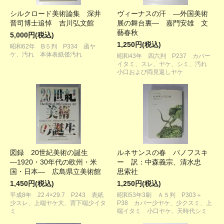
シルクロード美術論集 深井
ヴィーナスの汗 ―外国美術
晋司博士追悼 吉川弘文館
展の舞台裏― 嘉門安雄 文
藝春秋
5,000円(税込)
1,250円(税込)
昭和62年 B５判 P334 函ヤ
ケ、汚れ 本体表紙僅汚れ
昭和43年 四六判 P237 カバー
イタミ、スレ、ヤケ、シミ、汚れ
小口および両見返しヤケ
図録 20世紀美術の誕生
ルネサンスの春 パノフスキ
―1920・30年代の欧州・米
ー 訳：中森義宗、清水忠
国・日本― 広島県立美術館
思索社
1,450円(税込)
1,250円(税込)
平成8年 22.4×29.7 P243 表紙
昭和53年3刷 Ａ５判 P303＋
少スレ、上端ヤケ大、背下端少イタ
P38 カバー少ヤケ、少クスミ、上
ミ
端イタミ 小口ヤケ、天時代シミ