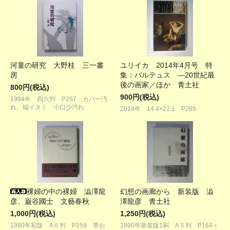
河童の研究 大野桂 三一書
ユリイカ 2014年4月号 特
房
集：バルテュス ―20世紀最
後の画家／ほか 青土社
800円(税込)
900円(税込)
1994年 四六判 P267 カバー汚
れ、端イタミ 小口少汚れ
2014年 14.4×22.1 P269
裸婦の中の裸婦 澁澤龍
幻想の画廊から 新装版 澁
彦、巌谷國士 文藝春秋
澤龍彦 青土社
1,000円(税込)
1,250円(税込)
1990年初版 A５判 P159 帯お
1990年新装版1刷 A５判 P164＋