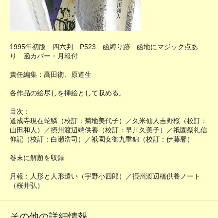
1995年初版 四六判 P523 函縛り跡 函地にマジック点あ
り 函カバー・月報付
責任編集：高田衛、原道生
各作品の絵尽しを挿絵として収める。
目次：
道成寺現在蛇鱗（校訂：菊地美代子）／久米仙人吉野桜（校訂：
山田和人）／摂州渡辺端供養（校訂：早川久美子）／祇園祭礼信
仰記（校訂：白瀬浩司）／祇園女御九重錦（校訂：伊藤馨）
巻末に解題を収録
月報：人形と人形遣い（宇野小四郎）／摂州渡辺橋供養ノート
（桜井弘）
その他の詳細情報