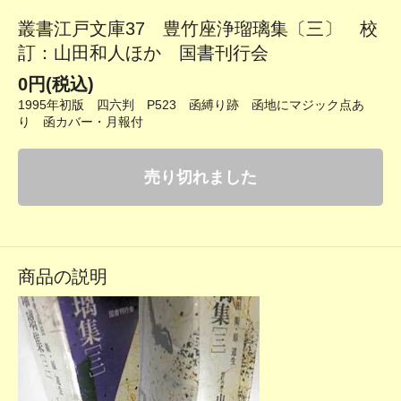
叢書江戸文庫37 豊竹座浄瑠璃集〔三〕 校
訂：山田和人ほか 国書刊行会
0円(税込)
1995年初版 四六判 P523 函縛り跡 函地にマジック点あ
り 函カバー・月報付
売り切れました
商品の説明