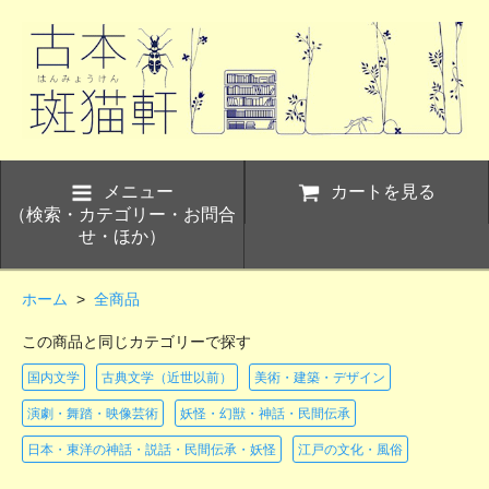
メニュー
カートを見る
（検索・カテゴリー・お問合
せ・ほか）
ホーム
>
全商品
この商品と同じカテゴリーで探す
国内文学
古典文学（近世以前）
美術・建築・デザイン
演劇・舞踏・映像芸術
妖怪・幻獣・神話・民間伝承
日本・東洋の神話・説話・民間伝承・妖怪
江戸の文化・風俗