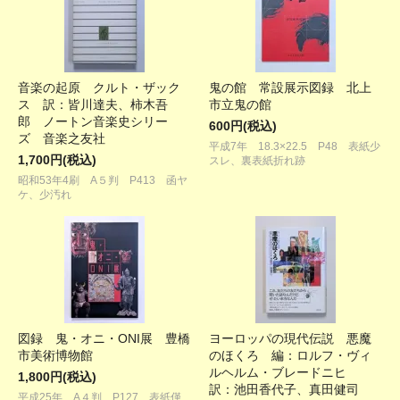
音楽の起原 クルト・ザック
鬼の館 常設展示図録 北上
ス 訳：皆川達夫、柿木吾
市立鬼の館
郎 ノートン音楽史シリー
600円(税込)
ズ 音楽之友社
平成7年 18.3×22.5 P48 表紙少
1,700円(税込)
スレ、裏表紙折れ跡
昭和53年4刷 A５判 P413 函ヤ
ケ、少汚れ
図録 鬼・オニ・ONI展 豊橋
ヨーロッパの現代伝説 悪魔
市美術博物館
のほくろ 編：ロルフ・ヴィ
ルヘルム・ブレードニヒ
1,800円(税込)
訳：池田香代子、真田健司
平成25年 A４判 P127 表紙僅