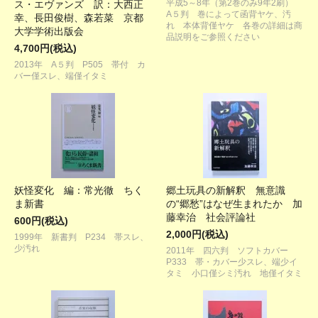
平成5～8年（第2巻のみ9年2刷）
ス・エヴァンズ 訳：大西正
A５判 巻によって函背ヤケ、汚
幸、長田俊樹、森若菜 京都
れ 本体背僅ヤケ 各巻の詳細は商
大学学術出版会
品説明をご参照ください
4,700円(税込)
2013年 A５判 P505 帯付 カ
バー僅スレ、端僅イタミ
妖怪変化 編：常光徹 ちく
郷土玩具の新解釈 無意識
ま新書
の“郷愁”はなぜ生まれたか 加
藤幸治 社会評論社
600円(税込)
2,000円(税込)
1999年 新書判 P234 帯スレ、
少汚れ
2011年 四六判 ソフトカバー
P333 帯・カバー少スレ、端少イ
タミ 小口僅シミ汚れ 地僅イタミ