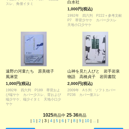
白水社
スレ、角僅イタミ
1,000円(税込)
1992年 四六判 P222＋参考文献
P7 帯背少ヤケ カバー少スレ
天地小口少ヤケ
遠野の河童たち 原美穂子
山神を見た人びと 岩手岩泉
風淋堂
物語 高橋貞子 岩田書院
1,000円(税込)
2,000円(税込)
1992年 四六判 P189 帯背およ
2009年 A５判 ソフトカバー
び端ヤケ カバー少スレ、背および
P236 カバー僅スレ
端少ヤケ、端少イタミ 天地小口少
ヤケ
1025
25
36
商品中
-
商品
|
1
|
2
|
3
|
4
|
5
|
6
|
7
|
8
|
9
|
10
|
...
|