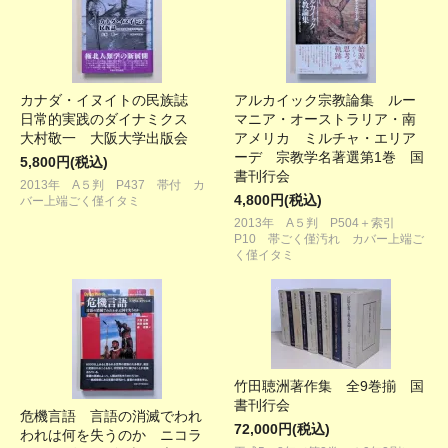
カナダ・イヌイトの民族誌
アルカイック宗教論集 ルー
日常的実践のダイナミクス
マニア・オーストラリア・南
大村敬一 大阪大学出版会
アメリカ ミルチャ・エリア
ーデ 宗教学名著選第1巻 国
5,800円(税込)
書刊行会
2013年 A５判 P437 帯付 カ
4,800円(税込)
バー上端ごく僅イタミ
2013年 A５判 P504＋索引
P10 帯ごく僅汚れ カバー上端ご
く僅イタミ
竹田聴洲著作集 全9巻揃 国
書刊行会
危機言語 言語の消滅でわれ
72,000円(税込)
われは何を失うのか ニコラ