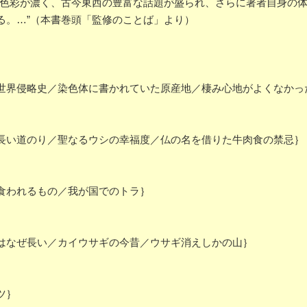
な色彩が濃く、古今東西の豊富な話題が盛られ、さらに著者自身の
る。…”（本書巻頭「監修のことば」より）
界侵略史／染色体に書かれていた原産地／棲み心地がよくなかっ
い道のり／聖なるウシの幸福度／仏の名を借りた牛肉食の禁忌｝
食われるもの／我が国でのトラ｝
はなぜ長い／カイウサギの今昔／ウサギ消えしかの山｝
ツ｝