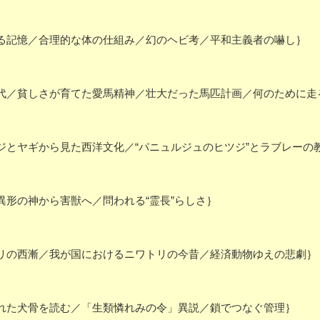
記憶／合理的な体の仕組み／幻のヘビ考／平和主義者の嚇し｝
／貧しさが育てた愛馬精神／壮大だった馬匹計画／何のために走
とヤギから見た西洋文化／“パニュルジュのヒツジ”とラブレーの
形の神から害獣へ／問われる“霊長”らしさ｝
の西漸／我が国におけるニワトリの今昔／経済動物ゆえの悲劇｝
た犬骨を読む／「生類憐れみの令」異説／鎖でつなぐ管理｝