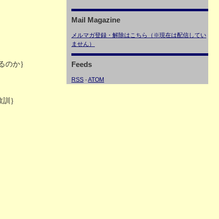
Mail Magazine
メルマガ登録・解除はこちら（※現在は配信してい
ません）
るのか｝
Feeds
RSS
-
ATOM
教訓｝