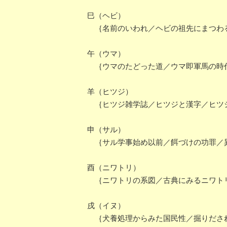
巳（ヘビ）
｛名前のいわれ／ヘビの祖先にまつわる
午（ウマ）
｛ウマのたどった道／ウマ即軍馬の時代
羊（ヒツジ）
｛ヒツジ雑学誌／ヒツジと漢字／ヒツジ
申（サル）
｛サル学事始め以前／餌づけの功罪／異
酉（ニワトリ）
｛ニワトリの系図／古典にみるニワトリ
戌（イヌ）
｛犬養処理からみた国民性／掘りだされ