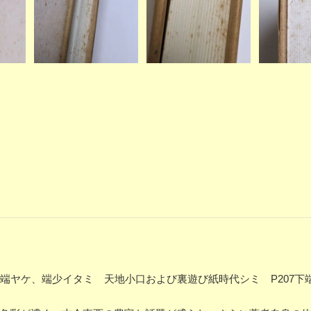
よび端ヤケ、端少イタミ 天地小口および裏遊び紙時代シミ P207下