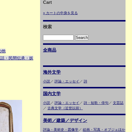
Cart
» カートの中身を見る
検索
全商品
の他
説話・民間伝承・妖
海外文学
小説
／
評論・エッセイ
／
詩
国内文学
小説
／
評論・エッセイ
／
詩・短歌・俳句
／
文芸誌
／
古典文学（近世以前）
美術／建築／デザイン
評論・美術史・図像学
／
絵画・写真・オブジェほか