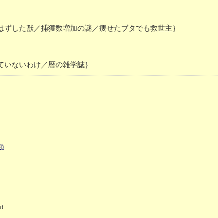
はずした獣／捕獲数増加の謎／痩せたブタでも救世主｝
ていないわけ／暦の雑学誌｝
)
ed