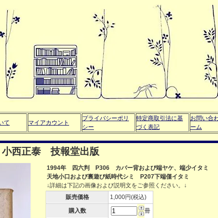
プライバシーポリ
特定商取引法に基
お問い合
いて
マイアカウント
シー
づく表記
ーム
：小西正泰 技報堂出版
1994年 四六判 P306 カバー背および端ヤケ、端少イタミ
天地小口および裏遊び紙時代シミ P207下端僅イタミ
↓詳細は下記の画像および説明文をご参照ください。↓
販売価格
1,000円(税込)
購入数
冊