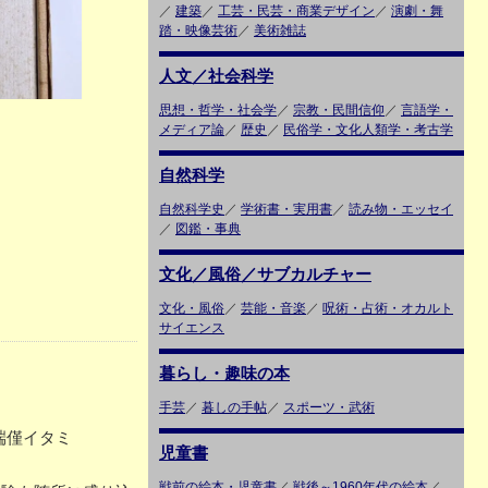
／
建築
／
工芸・民芸・商業デザイン
／
演劇・舞
踏・映像芸術
／
美術雑誌
人文／社会科学
思想・哲学・社会学
／
宗教・民間信仰
／
言語学・
メディア論
／
歴史
／
民俗学・文化人類学・考古学
自然科学
自然科学史
／
学術書・実用書
／
読み物・エッセイ
／
図鑑・事典
文化／風俗／サブカルチャー
文化・風俗
／
芸能・音楽
／
呪術・占術・オカルト
サイエンス
暮らし・趣味の本
手芸
／
暮しの手帖
／
スポーツ・武術
端僅イタミ
児童書
戦前の絵本・児童書
／
戦後～1960年代の絵本
／