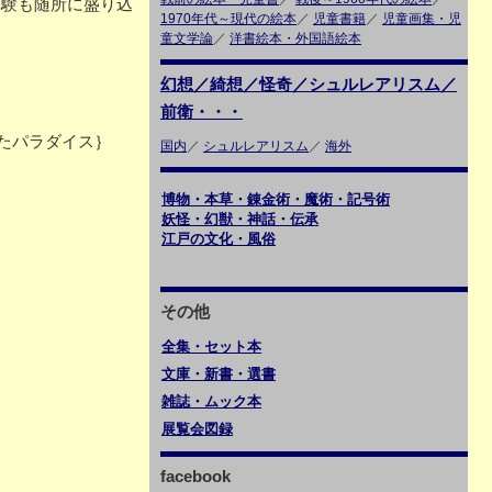
体験も随所に盛り込
1970年代～現代の絵本
／
児童書籍
／
児童画集・児
童文学論
／
洋書絵本・外国語絵本
幻想／綺想／怪奇／シュルレアリスム／
前衛・・・
たパラダイス｝
国内
／
シュルレアリスム
／
海外
博物・本草・錬金術・魔術・記号術
妖怪・幻獣・神話・伝承
江戸の文化・風俗
その他
全集・セット本
文庫・新書・選書
雑誌・ムック本
展覧会図録
facebook