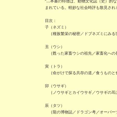
“…本書の特徴は、動物文化誌（史）的
まれている。軽妙な社会時評も散見され
目次：
子（ネズミ）
｛種族繁栄の秘密／ドブネズミにみる世
丑（ウシ）
｛甦った家畜ウシの祖先／家畜化への長
寅（トラ）
｛命がけで探る共存の道／食うものと
卯（ウサギ）
｛ノウサギとカイウサギ／ウサギの耳
辰（タツ）
｛龍の博物誌／ドラゴン考／オーパー