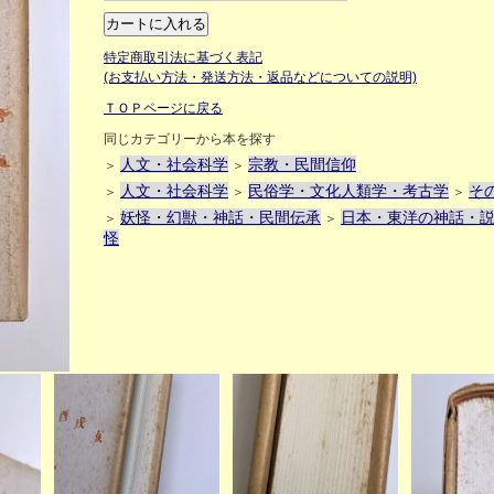
特定商取引法に基づく表記
(お支払い方法・発送方法・返品などについての説明)
ＴＯＰページに戻る
同じカテゴリーから本を探す
人文・社会科学
宗教・民間信仰
＞
＞
人文・社会科学
民俗学・文化人類学・考古学
そ
＞
＞
＞
妖怪・幻獣・神話・民間伝承
日本・東洋の神話・
＞
＞
怪