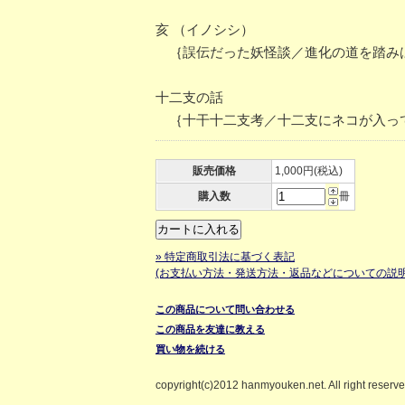
亥 （イノシシ）
｛誤伝だった妖怪談／進化の道を踏み
十二支の話
｛十干十二支考／十二支にネコが入っ
販売価格
1,000円(税込)
購入数
冊
» 特定商取引法に基づく表記
(お支払い方法・発送方法・返品などについての説明
この商品について問い合わせる
この商品を友達に教える
買い物を続ける
copyright(c)2012 hanmyouken.net. All right reserv