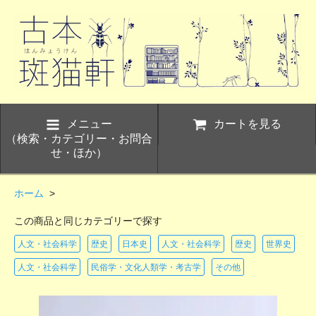
メニュー
カートを見る
（検索・カテゴリー・お問合
せ・ほか）
ホーム
>
この商品と同じカテゴリーで探す
人文・社会科学
歴史
日本史
人文・社会科学
歴史
世界史
人文・社会科学
民俗学・文化人類学・考古学
その他