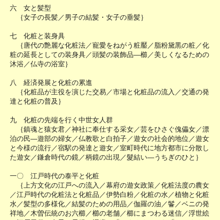
六 女と髪型
｛女子の長髪／男子の結髪・女子の垂髪｝
七 化粧と装身具
｛唐代の艶麗な化粧法／寵愛をねがう粧靨／脂粉黛黒の粧／化
粧の延長としての装身具／頭髪の装飾品―櫛／美しくなるための
沐浴／仏寺の浴室｝
八 経済発展と化粧の累進
｛化粧品が主役を演じた交易／市場と化粧品の流入／交通の発
達と化粧の普及｝
九 化粧の先端を行く中世女人群
｛鎮魂と猿女君／神社に奉仕する采女／芸をひさぐ傀儡女／漂
泊の民―遊部の婦女／仏教歌と白拍子／遊女の社会的地位／遊女
と今様の流行／宿駅の発達と遊女／室町時代に地方都市に分散し
た遊女／鎌倉時代の鏡／柄鏡の出現／髮結い―うちぎのひと｝
一〇 江戸時代の泰平と化粧
｛上方文化の江戸への流入／幕府の遊女政策／化粧法度の農女
／江戸時代の化粧法と化粧品／伊勢白粉／化粧の水／植物と化粧
水／髪型の多様化／結髪のための用品／伽羅の油／鬠／ベニの発
祥地／木曽伝統のお六櫛／櫛の老舗／櫛にまつわる迷信／浮世絵