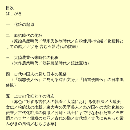
目次：
はしがき
一 化粧の起原
二 原始時代の化粧
｛原始共産時代／母系氏族制時代／白粉使用の端緒／化粧料と
しての鉛／ナゾを 含む石器時代の抜歯｝
三 大陸農業伝来時代の化粧
｛米作農業時代／奴隷農業時代／鏡は宝物｝
四 古代中国人の見た日本の風俗
｛『魏志倭人伝』に見える鯨面文身／『隋書倭国伝』の日本風
俗観｝
五 上古の化粧とその流布
｛赤色に対する古代人の執着／大陸におけ る化粧法／大陸美
女伝／粉飾法の改新／東大寺の天平美人／わが国への大陸化粧の
伝来／古代化粧法の特徴／公卿・武士にまで行なわれた黛／巴布
爾とハラヤ／鉛粉の功罪／古代の櫛／古代鏡／古代にもあった歯
みがきの風習／むらさき草｝