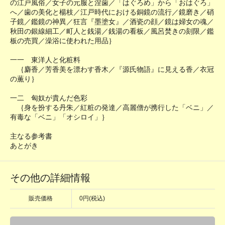
の江戸風俗／女子の元服と涅歯／「はぐろめ」から「おはぐろ」
へ／歯の美化と楊枝／江戸時代における銅鏡の流行／鏡磨き／硝
子鏡／鑑鏡の神異／狂言『墨塗女』／酒瓷の顔／鏡は婦女の魂／
秋田の銀線細工／町人と銭湯／銭湯の看板／風呂焚きの刻限／鑑
板の売買／澡浴に使われた用品｝
一一 東洋人と化粧料
｛麝香／芳香美を漂わす香木／『源氏物語』に見える香／衣冠
の薫り｝
一二 匈奴が貴んだ色彩
｛身を扮する丹朱／紅粧の発達／高麗僧が携行した「ベニ」／
有毒な「ベニ」「オシロイ」｝
主なる参考書
あとがき
その他の詳細情報
販売価格
0円(税込)