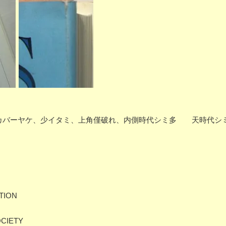
 P256 カバーヤケ、少イタミ、上角僅破れ、内側時代シミ多 天時代
TION
OCIETY