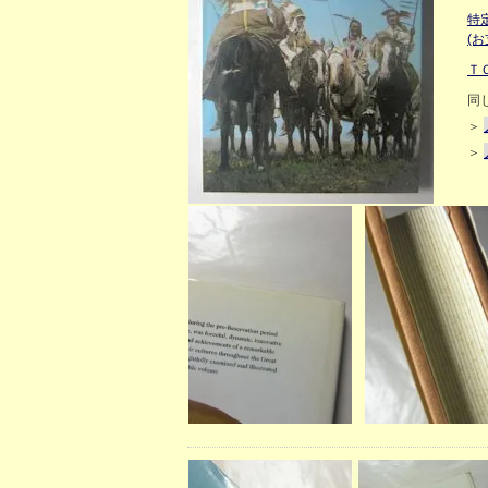
特
(
Ｔ
同
＞
＞