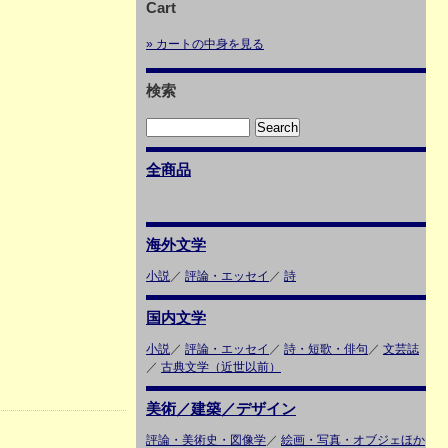
Cart
» カートの中身を見る
検索
全商品
海外文学
小説
／
評論・エッセイ
／
詩
国内文学
小説
／
評論・エッセイ
／
詩・短歌・俳句
／
文芸誌
／
古典文学（近世以前）
美術／建築／デザイン
評論・美術史・図像学
／
絵画・写真・オブジェほか