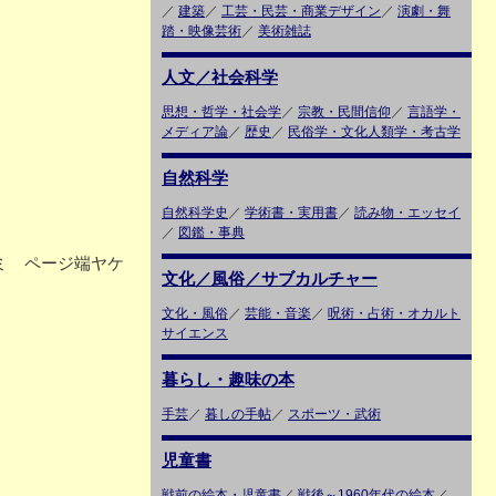
／
建築
／
工芸・民芸・商業デザイン
／
演劇・舞
踏・映像芸術
／
美術雑誌
人文／社会科学
思想・哲学・社会学
／
宗教・民間信仰
／
言語学・
メディア論
／
歴史
／
民俗学・文化人類学・考古学
自然科学
自然科学史
／
学術書・実用書
／
読み物・エッセイ
／
図鑑・事典
シミ ページ端ヤケ
文化／風俗／サブカルチャー
文化・風俗
／
芸能・音楽
／
呪術・占術・オカルト
サイエンス
暮らし・趣味の本
手芸
／
暮しの手帖
／
スポーツ・武術
児童書
戦前の絵本・児童書
／
戦後～1960年代の絵本
／