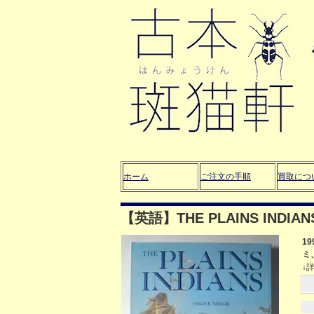
ホーム
ご注文の手順
買取につ
【英語】THE PLAINS INDIANS 
1
ミ
↓