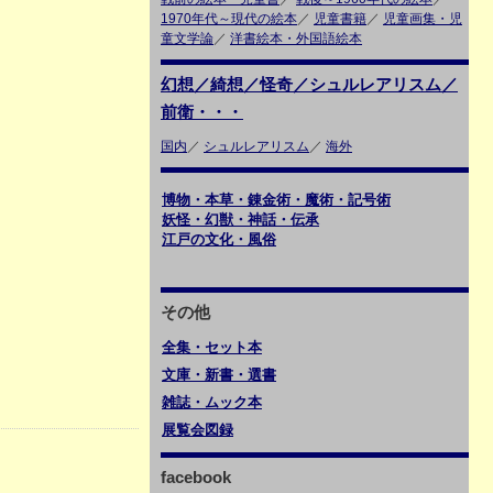
1970年代～現代の絵本
／
児童書籍
／
児童画集・児
童文学論
／
洋書絵本・外国語絵本
幻想／綺想／怪奇／シュルレアリスム／
前衛・・・
国内
／
シュルレアリスム
／
海外
博物・本草・錬金術・魔術・記号術
妖怪・幻獣・神話・伝承
江戸の文化・風俗
その他
全集・セット本
文庫・新書・選書
雑誌・ムック本
展覧会図録
facebook