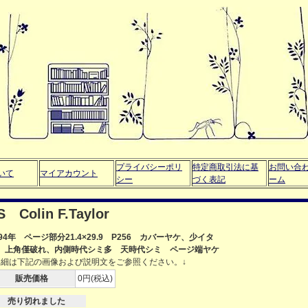
プライバシーポリ
特定商取引法に基
お問い合
いて
マイアカウント
シー
づく表記
ーム
Colin F.Taylor
994年 ページ部分21.4×29.9 P256 カバーヤケ、少イタ
、上角僅破れ、内側時代シミ多 天時代シミ ページ端ヤケ
詳細は下記の画像および説明文をご参照ください。↓
販売価格
0円(税込)
売り切れました