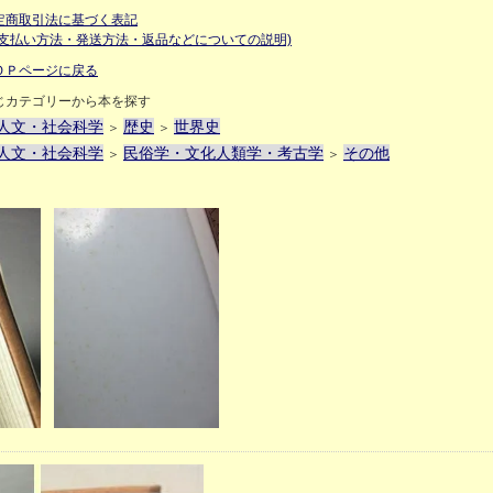
定商取引法に基づく表記
お支払い方法・発送方法・返品などについての説明)
ＯＰページに戻る
じカテゴリーから本を探す
人文・社会科学
歴史
世界史
＞
＞
人文・社会科学
民俗学・文化人類学・考古学
その他
＞
＞