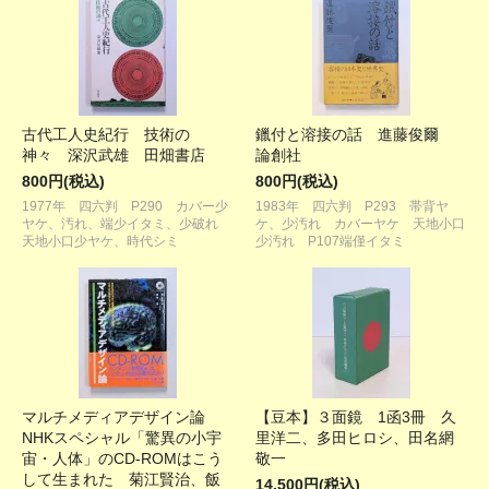
古代工人史紀行 技術の
鑞付と溶接の話 進藤俊爾
神々 深沢武雄 田畑書店
論創社
800円(税込)
800円(税込)
1977年 四六判 P290 カバー少
1983年 四六判 P293 帯背ヤ
ヤケ、汚れ、端少イタミ、少破れ
ケ、少汚れ カバーヤケ 天地小口
天地小口少ヤケ、時代シミ
少汚れ P107端僅イタミ
マルチメディアデザイン論
【豆本】３面鏡 1函3冊 久
NHKスペシャル「驚異の小宇
里洋二、多田ヒロシ、田名網
宙・人体」のCD-ROMはこう
敬一
して生まれた 菊江賢治、飯
14,500円(税込)