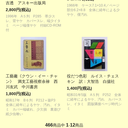
吉透 アスキー出版局
1966年 ケース7.1×10.4／ページ
2,800円(税込)
部分6.2×8.8 全体に経年による少
ヤケ、僅汚れ
1996年 A５判 P285 帯少ス
レ、背ヤケ カバースレ、端少イタ
ミ ページ端僅ヤケ 付録CD-ROM
付
工藝廠《クウン・イー・チャ
役だつ色彩 ルイス・チェス
ン》 満支工藝視察余禄 西
キン 訳：大智浩 白揚社
川友武 中川書房
1,400円(税込)
1,800円(税込)
昭和31年5版 A５判 P252 全体
に経年によるヤケ、汚れ カバース
昭和17年 B６判 P212＋跋P3
レ、イタミ 図版隣接ページ時代シ
全体に経年によるヤケ、汚れ、イタ
ミ
ミ カバー端破れ、少欠損 裏遊び
紙少虫喰い
466
1
12
商品中
-
商品