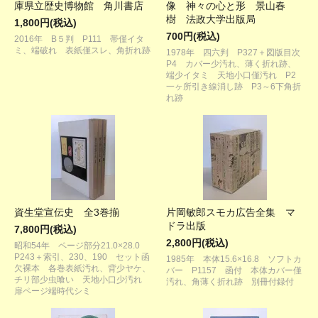
庫県立歴史博物館 角川書店
像 神々の心と形 景山春
樹 法政大学出版局
1,800円(税込)
700円(税込)
2016年 B５判 P111 帯僅イタ
ミ、端破れ 表紙僅スレ、角折れ跡
1978年 四六判 P327＋図版目次
P4 カバー少汚れ、薄く折れ跡、
端少イタミ 天地小口僅汚れ P2
一ヶ所引き線消し跡 P3～6下角折
れ跡
資生堂宣伝史 全3巻揃
片岡敏郎スモカ広告全集 マ
ドラ出版
7,800円(税込)
2,800円(税込)
昭和54年 ページ部分21.0×28.0
P243＋索引、230、190 セット函
1985年 本体15.6×16.8 ソフトカ
欠裸本 各巻表紙汚れ、背少ヤケ、
バー P1157 函付 本体カバー僅
チリ部少虫喰い 天地小口少汚れ
汚れ、角薄く折れ跡 別冊付録付
扉ページ端時代シミ