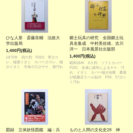
ひな人形 斎藤良輔 法政大
郷土玩具の研究 全国郷土玩
学出版局
具名集成 中村美佐雄、吉川
洋一 日本風景社出版部
1,400円(税込)
1,400円(税込)
1975年 四六判 P203 帯少ス
レ、端僅イタミ カバー少スレ、端
昭和36年 A５判 ソフトカバー
少イタミ 天地小口少ヤケ、僅汚れ
P201 全体に経年によるヤケ、汚
れ、イタミ カバー端少虫喰 裏遊
び紙書店ラベル貼付 P56、57少シ
ミ汚れ
図録 立体妖怪図鑑 編：兵
ものと人間の文化史28 神