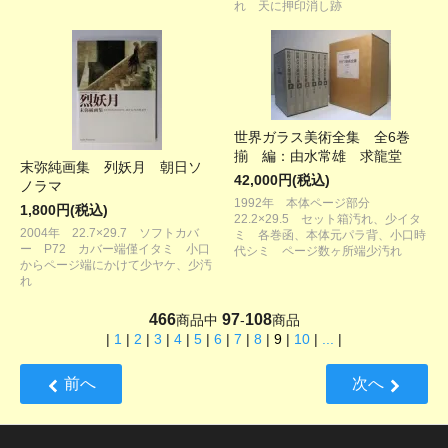
れ 天に押印消し跡
世界ガラス美術全集 全6巻
揃 編：由水常雄 求龍堂
末弥純画集 列妖月 朝日ソ
42,000円(税込)
ノラマ
1992年 本体ページ部分
1,800円(税込)
22.2×29.5 セット箱汚れ、少イタ
2004年 22.7×29.7 ソフトカバ
ミ 各巻函、本体元パラ背、小口時
ー P72 カバー端僅イタミ 小口
代シミ ページ数ヶ所端少汚れ
からページ端にかけて少ヤケ、少汚
れ
466
97
108
商品中
-
商品
|
1
|
2
|
3
|
4
|
5
|
6
|
7
|
8
|
9
|
10
|
...
|
前へ
次へ