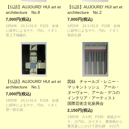
【仏語】AUJOURD' HUI art et
【仏語】AUJOURD' HUI art et
architecture No.8
architecture No.2
7,000円(税込)
7,000円(税込)
1956年 24.1×31.0 P103 全体
1955年 24.1×31.0 P108 全体
に経年によるヤケ、汚れ、イタミ
に経年によるヤケ、汚れ、イタミ
背上下端破れ
角折れ跡
【仏語】AUJOURD' HUI art et
図録 チャールズ・レニー・
architecture No.1
マッキントッシュ アール・
ヌーヴォー、アール・デコの
7,000円(税込)
インテリア・アーティスト
1955年 24.1×31.0 P108 全体
国際芸術文化振興会
に経年によるヤケ、汚れ、イタミ
背一部欠損
2,150円(税込)
1985年 A４判 P160 表紙少ヤ
ケ、少汚れ、少イタミ、裏表紙から
裏見返しにかけて折れ跡 小口汚