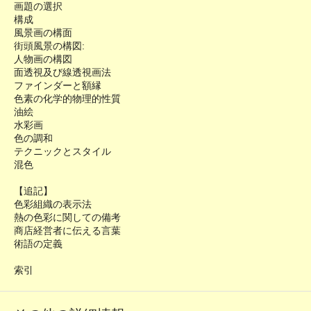
画題の選択
構成
風景画の構面
街頭風景の構図:
人物画の構図
面透視及び線透視画法
ファインダーと額縁
色素の化学的物理的性質
油絵
水彩画
色の調和
テクニックとスタイル
混色
【追記】
色彩組織の表示法
熱の色彩に関しての備考
商店経営者に伝える言葉
術語の定義
索引