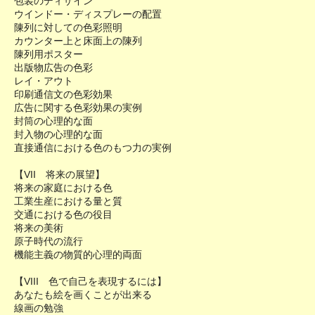
包装のディザイン
ウインドー・ディスプレーの配置
陳列に対しての色彩照明
カウンター上と床面上の陳列
陳列用ポスター
出版物広告の色彩
レイ・アウト
印刷通信文の色彩効果
広告に関する色彩効果の実例
封筒の心理的な面
封入物の心理的な面
直接通信における色のもつ力の実例
【VII 将来の展望】
将来の家庭における色
工業生産における量と質
交通における色の役目
将来の美術
原子時代の流行
機能主義の物質的心理的両面
【VIII 色で自己を表現するには】
あなたも絵を画くことが出来る
線画の勉強