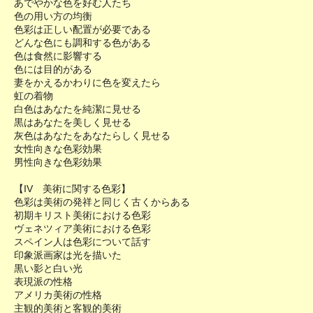
あでやかな色を好む人たち
色の用い方の均衡
色彩は正しい配置が必要である
どんな色にも調和する色がある
色は食然に影響する
色には目的がある
妻をかえるかわりに色を変えたら
虹の着物
白色はあなたを純潔に見せる
黒はあなたを美しく見せる
灰色はあなたをあなたらしく見せる
女性向きな色彩効果
男性向きな色彩効果
【IV 美術に関する色彩】
色彩は美術の発祥と同じく古くからある
初期キリスト美術における色彩
ヴェネツィア美術における色彩
スペイン人は色彩について話す
印象派画家は光を描いた
黒い影と白い光
表現派の性格
アメリカ美術の性格
主観的美術と客観的美術