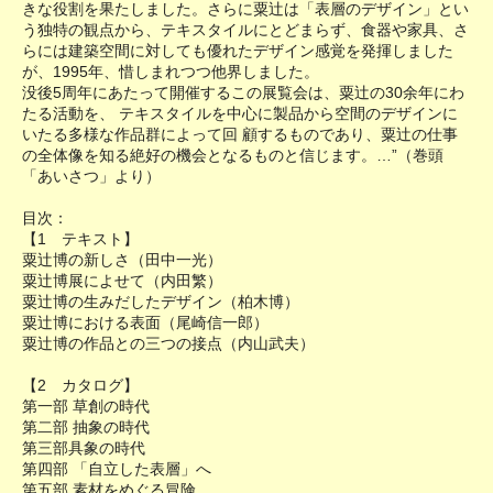
きな役割を果たしました。さらに粟辻は「表層のデザイン」とい
う独特の観点から、テキスタイルにとどまらず、食器や家具、さ
らには建築空間に対しても優れたデザイン感覚を発揮しました
が、1995年、惜しまれつつ他界しました。
没後5周年にあたって開催するこの展覧会は、粟辻の30余年にわ
たる活動を、 テキスタイルを中心に製品から空間のデザインに
いたる多様な作品群によって回 顧するものであり、粟辻の仕事
の全体像を知る絶好の機会となるものと信じます。…”（巻頭
「あいさつ」より）
目次：
【1 テキスト】
粟辻博の新しさ（田中一光）
粟辻博展によせて（内田繁）
粟辻博の生みだしたデザイン（柏木博）
粟辻博における表面（尾崎信一郎）
粟辻博の作品との三つの接点（内山武夫）
【2 カタログ】
第一部 草創の時代
第二部 抽象の時代
第三部具象の時代
第四部 「自立した表層」へ
第五部 素材をめぐる冒険