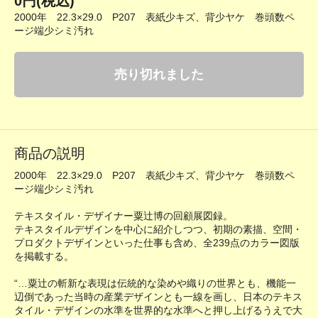
0円(税込)
2000年 22.3×29.0 P207 表紙少キズ、背少ヤケ 巻頭数ペ
ージ端少シミ汚れ
売り切れました
商品の説明
2000年 22.3×29.0 P207 表紙少キズ、背少ヤケ 巻頭数ペ
ージ端少シミ汚れ
テキスタイル・デザイナー粟辻博の回顧展図録。
テキスタイルデザインを中心に紹介しつつ、初期の素描、空間・
プロダクトデザインといった仕事も含め、全239点のカラー図版
を掲載する。
“…粟辻の斬新な表現は伝統的な染めや織りの世界とも、機能一
辺倒であった当時の産業デザインとも一線を画し、日本のテキス
タイル・デザインの水準を世界的な水準へと押し上げるうえで大