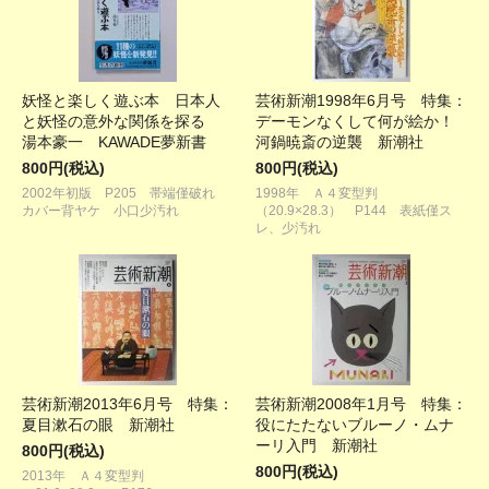
妖怪と楽しく遊ぶ本 日本人
芸術新潮1998年6月号 特集：
と妖怪の意外な関係を探る
デーモンなくして何が絵か！
湯本豪一 KAWADE夢新書
河鍋暁斎の逆襲 新潮社
800円(税込)
800円(税込)
2002年初版 P205 帯端僅破れ
1998年 Ａ４変型判
カバー背ヤケ 小口少汚れ
（20.9×28.3） P144 表紙僅ス
レ、少汚れ
芸術新潮2013年6月号 特集：
芸術新潮2008年1月号 特集：
夏目漱石の眼 新潮社
役にたたないブルーノ・ムナ
ーリ入門 新潮社
800円(税込)
800円(税込)
2013年 Ａ４変型判