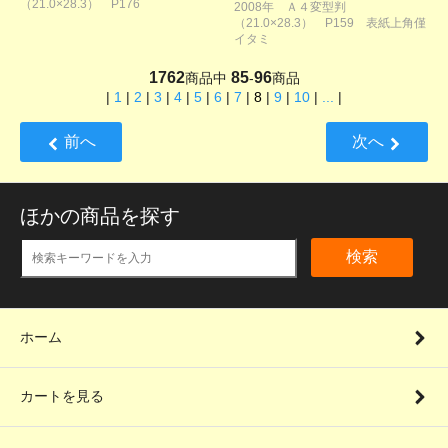
（21.0×28.3） P176
2008年 Ａ４変型判
（21.0×28.3） P159 表紙上角僅
イタミ
1762
85
96
商品中
-
商品
|
1
|
2
|
3
|
4
|
5
|
6
|
7
|
8
|
9
|
10
|
...
|
前へ
次へ
ほかの商品を探す
検索
ホーム
カートを見る