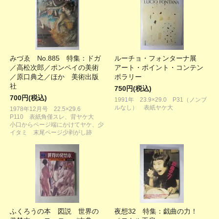
みづゑ No.885 特集：ドガ
ルーチョ・フォンターナ展
／高松次郎／ポンペイの美術
アート・ポイント・コンテン
／原口典之／ほか 美術出版
ポラリー
社
750円(税込)
700円(税込)
1991年 23.9×29.0 P31（ノンブ
ルなし） 表紙ヤケ大
1978年12月号 22.5×29.6
P110 表紙角僅スレ、背ヤケ大
小口からページ端にかけてヤケ、少
イタミ 末尾ページ少剥がし跡
ふくろうの本 図説 世界の
夜想32 特集：戯曲の力！