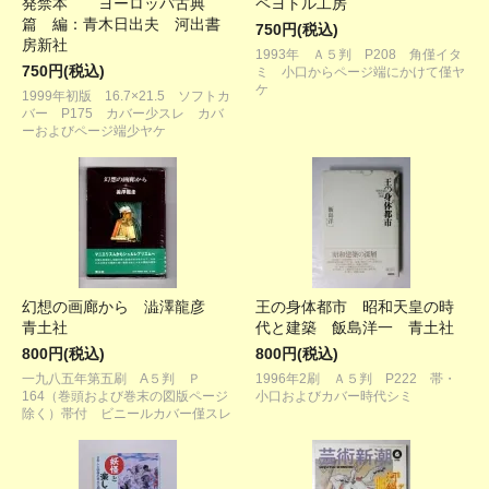
発禁本 ヨーロッパ古典
ペヨトル工房
篇 編：青木日出夫 河出書
750円(税込)
房新社
1993年 Ａ５判 P208 角僅イタ
750円(税込)
ミ 小口からページ端にかけて僅ヤ
ケ
1999年初版 16.7×21.5 ソフトカ
バー P175 カバー少スレ カバ
ーおよびページ端少ヤケ
幻想の画廊から 澁澤龍彦
王の身体都市 昭和天皇の時
青土社
代と建築 飯島洋一 青土社
800円(税込)
800円(税込)
一九八五年第五刷 A５判 Ｐ
1996年2刷 Ａ５判 P222 帯・
164（巻頭および巻末の図版ページ
小口およびカバー時代シミ
除く）帯付 ビニールカバー僅スレ