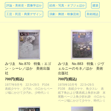
評論・美術史・図像学ほか
絵画・写真・オブジェほか
建築
工芸・民芸・商業デザイン
演劇・舞踏・映像芸術
美術雑誌
みづゑ No.870 特集：エゴ
みづゑ No.883 特集：ジヴ
ン・シーレ／ほか 美術出版
ェルニーのモネ／ほか 美術
社
出版社
700円(税込)
700円(税込)
1977年9月号 22.5×29.5 P104
1978年10月号 22.5×29.5
表紙少ヤケ、少汚れ 小口からペー
P108 表紙少ヤケ、角少スレ 表
ジ端にかけて少汚れ、少時代シミ
紙下角および裏表紙上角折れ跡 末
尾数ページ上角少折れ跡 小口から
ページ端にかけて少ヤケ、時代シミ