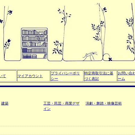
プライバシーポリ
特定商取引法に基
お問い合
いて
マイアカウント
シー
づく表記
ーム
建築
工芸・民芸・商業デザ
演劇・舞踏・映像芸術
イン