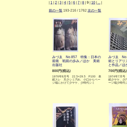
|
1
|
2
|
3
|
4
|
5
|
6
|
7
|
8
|
9
|
10
|
...
|
前の一覧
193-216 / 1762
次の一覧
みづゑ No.857 特集：日本の
みづゑ No
前衛 戦前の歩み／ほか 美術
術とリアリ
出版社
と作品／ほ
800円(税込)
700円(税込)
1976年8月号 22.5×29.5 P100 表
1974年7月号 
紙スレ 天少シミ汚れ 小口からペー
紙少ヤケ、少
ジ端にかけて少ヤケ、少時代シミ
ージ端少時代