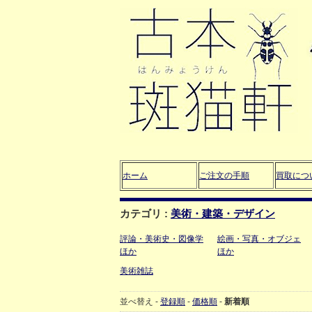
ホーム
ご注文の手順
買取につ
カテゴリ :
美術・建築・デザイン
評論・美術史・図像学
絵画・写真・オブジェ
ほか
ほか
美術雑誌
並べ替え -
登録順
-
価格順
-
新着順