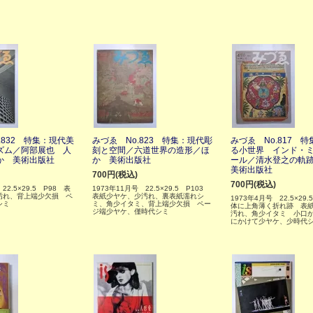
.832 特集：現代美
みづゑ No.823 特集：現代彫
みづゑ No.817 
ズム／阿部展也 人
刻と空間／六道世界の造形／ほ
る小世界 インド・
か 美術出版社
か 美術出版社
ール／清水登之の軌
美術出版社
700円(税込)
700円(税込)
22.5×29.5 P98 表
1973年11月号 22.5×29.5 P103
汚れ、背上端少欠損 ペ
表紙少ヤケ、少汚れ、裏表紙濡れシ
1973年4月号 22.5×29.
シミ
ミ、角少イタミ、背上端少欠損 ペー
体に上角薄く折れ跡 表
ジ端少ヤケ、僅時代シミ
汚れ、角少イタミ 小口
にかけて少ヤケ、少時代