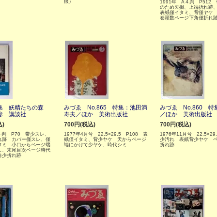
痕）
1991年 A４判 P512
のため欠損、上端折れ跡
表紙僅イタミ、背僅ヤケ
巻頭数ページ下角僅折れ
集 妖精たちの森
みづゑ No.865 特集：池田満
みづゑ No.860 
彦 講談社
寿夫／ほか 美術出版社
／ほか 美術出版社
込)
700円(税込)
700円(税込)
４判 P70 帯少スレ、
1977年4月号 22.5×29.5 P108 表
1976年11月号 22.5×2
れ跡 カバー僅スレ、僅
紙僅イタミ、背少ヤケ 天からページ
少汚れ 表紙背少ヤケ 
タミ 小口からページ端
端にかけて少ヤケ、時代シミ
折れ跡
し、末尾目次ページ時代
角少折れ跡