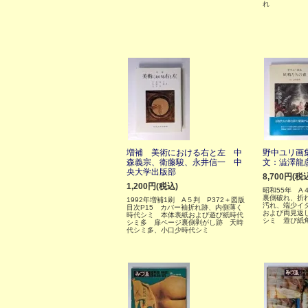
れ
増補 美術における右と左 中
野中ユリ画
森義宗、衛藤駿、永井信一 中
文：澁澤龍
央大学出版部
8,700円(税
1,200円(税込)
昭和55年 A
裏側破れ、折
1992年増補1刷 A５判 P372＋図版
汚れ、端少イ
目次P15 カバー袖折れ跡、内側薄く
および両見返
時代シミ 本体表紙および遊び紙時代
シミ 遊び紙
シミ多 扉ページ裏側剥がし跡 天時
代シミ多、小口少時代シミ