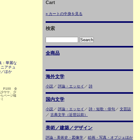
Cart
» カートの中身を見る
検索
全商品
特集：華麗な
ミニアチュ
跡／ほか
海外文学
小説
／
評論・エッセイ
／
詩
5 P100 全
紙少ヤケ、少
からページ端
国内文学
シミ
小説
／
評論・エッセイ
／
詩・短歌・俳句
／
文芸誌
／
古典文学（近世以前）
美術／建築／デザイン
評論・美術史・図像学
／
絵画・写真・オブジェほか