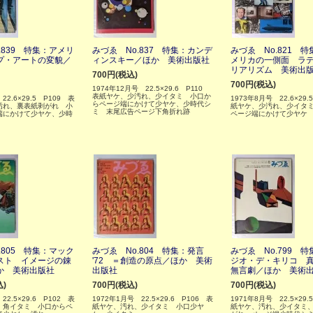
.839 特集：アメリ
みづゑ No.837 特集：カンデ
みづゑ No.821 
プ・アートの変貌／
ィンスキー／ほか 美術出版社
メリカの一側面 ラ
リアリズム 美術出
700円(税込)
700円(税込)
1974年12月号 22.5×29.6 P110
表紙ヤケ、少汚れ、少イタミ 小口か
22.6×29.5 P109 表
1973年8月号 22.6×29.
らページ端にかけて少ヤケ、少時代シ
汚れ、裏表紙剥がれ 小
紙ヤケ、少汚れ、少イタ
ミ 末尾広告ページ下角折れ跡
端にかけて少ヤケ、少時
ページ端にかけて少ヤケ
.805 特集：マック
みづゑ No.804 特集：発言
みづゑ No.799 
スト イメージの錬
'72 ＝創造の原点／ほか 美術
ジオ・デ・キリコ 
か 美術出版社
出版社
無言劇／ほか 美術
込)
700円(税込)
700円(税込)
22.5×29.6 P102 表
1972年1月号 22.5×29.6 P106 表
1971年8月号 22.5×29.
、角イタミ 小口からペ
紙ヤケ、汚れ、少イタミ 小口少ヤ
紙ヤケ、汚れ、少イタミ