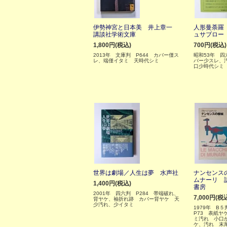
伊勢神宮と日本美 井上章一
人形曼荼羅
講談社学術文庫
ュサブロー
1,800円(税込)
700円(税込)
2013年 文庫判 P644 カバー僅ス
昭和53年 四
レ、端僅イタミ 天時代シミ
バー少スレ、
口少時代シミ
世界は劇場／人生は夢 水声社
ナンセンス
ムナーリ 
1,400円(税込)
書房
2001年 四六判 P284 帯端破れ、
7,000円(税
背ヤケ、袖折れ跡 カバー背ヤケ 天
少汚れ、少イタミ
1979年 B
P73 表紙ヤ
ミ汚れ 小口
ケ、汚れ 末