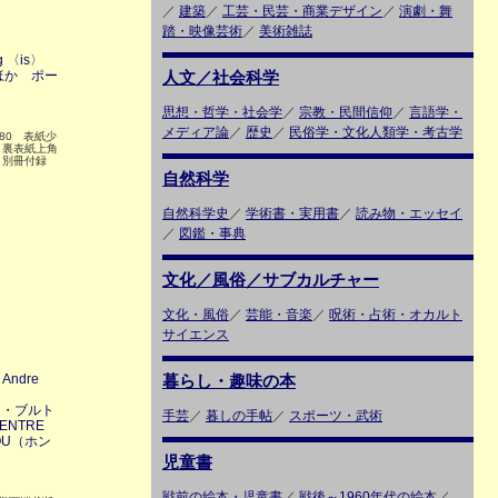
／
建築
／
工芸・民芸・商業デザイン
／
演劇・舞
踏・映像芸術
／
美術雑誌
ag 〈is〉
ほか ポー
人文／社会科学
思想・哲学・社会学
／
宗教・民間信仰
／
言語学・
メディア論
／
歴史
／
民俗学・文化人類学・考古学
P80 表紙少
、裏表紙上角
 別冊付録
自然科学
自然科学史
／
学術書・実用書
／
読み物・エッセイ
／
図鑑・事典
文化／風俗／サブカルチャー
文化・風俗
／
芸能・音楽
／
呪術・占術・オカルト
サイエンス
ndre
暮らし・趣味の本
ドレ・ブルト
手芸
／
暮しの手帖
／
スポーツ・武術
NTRE
DOU（ホン
）
児童書
戦前の絵本・児童書
／
戦後～1960年代の絵本
／