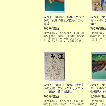
みづゑ No.845 特集：エジプ
みづゑ No
トの「死者の書」／ほか 美術
カン・ポッ
出版社
ほか
700円(税込)
700円(税込)
1975年8月号 22.5×29.5 P119 表
1975年2月号 
紙少イタミ、折れ跡、少汚れ、背少ヤ
紙背ヤケ、少
ケ 小口からページ端にかけて少ヤ
口からページ
ケ、時代シミ 扉ページ時代シミ多
代シミ
みづゑ No.811 特集：鉄十字
みづゑ No
への反逆 ディックスとグロッ
ス・エルン
ス／ほか 美術出版社
金術師／ほ
700円(税込)
1,000円(税
1972年8月号 22.5×29.6 P94 表
1972年2月号 
紙ヤケ、汚れ 小口からページ端にか
紙ヤケ、汚れ