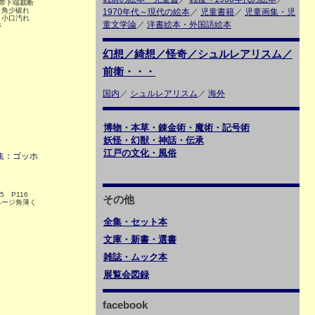
 帯下端裁断
、角少破れ
1970年代～現代の絵本
／
児童書籍
／
児童画集・児
 小口汚れ
童文学論
／
洋書絵本・外国語絵本
跡
幻想／綺想／怪奇／シュルレアリスム／
前衛・・・
国内
／
シュルレアリスム
／
海外
博物・本草・錬金術・魔術・記号術
妖怪・幻獣・神話・伝承
江戸の文化・風俗
特集：ゴッホ
9.5 P116
その他
ページ角薄く
全集・セット本
文庫・新書・選書
雑誌・ムック本
展覧会図録
facebook