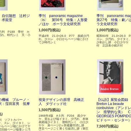
 自伝随想 辻村ジ
季刊 panoramic magazine
季刊 panoramic m
 求龍堂
〈is〉 第56号 特集：人形愛
第27号 特集：劇／
／ほか ポーラ文化研究所
ラ文化研究所
1,000円(税込)
1,000円(税込)
六判 P189 帯付 カ
汚れ、時代シミ 天・小
平成4年 21.0×26.0 P77 表紙少汚
昭和60年 21.0×26.0 
れ、少スレ 小口からページ端にかけ
スレ、少汚れ、少イタミ
て少時代シミ
少剥がし跡 小口少ヤケ
付 正誤表小紙片付
の機械 ブルーノ・
視覚デザインの原理 高橋正
【仏語】展覧会図録 A
訳：窪田富男 筑摩
人 ダヴィッド社
Breton La beaute
conbulsive（アン
1,500円(税込)
ン 痙攣的な美） CE
込)
1968年4版 A５判 P204 函少ヤ
GEORGES POMPI
ケ、背および端イタミ、少汚れ 本体
５判 ソフトカバー
ピドゥー・センター
表紙端少イタミ、僅時代シミ 小口少
ケ、スレ、少イタミ、シ
ヤケ 扉ページ2ヶ所蔵書印消し跡
7,500円(税込)
からページ端にかけてヤ
序文ページごく薄く引線消し跡（筆圧
尾目録ページ端僅シミ汚