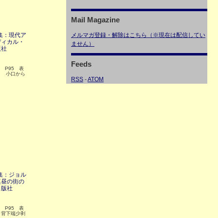
Mail Magazine
特集：現代ア
メルマガ登録・解除はこちら（※現在は配信してい
ディカル・
ません）
版社
Feeds
5 P95 表
ミ 小口から
RSS
-
ATOM
特集：ジョル
真昼の街の
出版社
5 P95 表
、背下端少剥