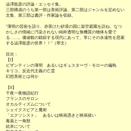
澁澤龍彦の評論・エッセイ集。
三部構成のうち第一部は美術評論、第二部はジャンルを定めない
文集、第三部は書評・作家論を収録。
“薄明の芸術を語り、赤茶けた砂漠の国に架空庭園を訪ね、なつ
かしさの情緒に汚染されない純粋透明な無機質の物体を愛で
る……。価値観の錯綜する現代にあって、常にその永遠性を思索
する澁澤龍彦の世界！！”（帯文）
目次：
【I】
ビザンティンの薄明 あるいはギュスターヴ・モローの偏執
キリコ、反近代主義の亡霊
幻想美術とは何か
【II】
千夜一夜物語紀行
フランスのサロン
オカルティズムについて
シェイクスピアと魔術
「エクソシスト」 あるいは映画憑きと映画祓い
毒薬と一角獣
絵本について