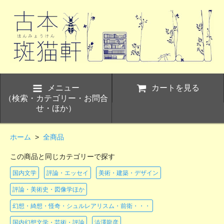
メニュー
カートを見る
（検索・カテゴリー・お問合
せ・ほか）
ホーム
>
全商品
この商品と同じカテゴリーで探す
国内文学
評論・エッセイ
美術・建築・デザイン
評論・美術史・図像学ほか
幻想・綺想・怪奇・シュルレアリスム・前衛・・・
国内幻想文学・芸術・評論
澁澤龍彦