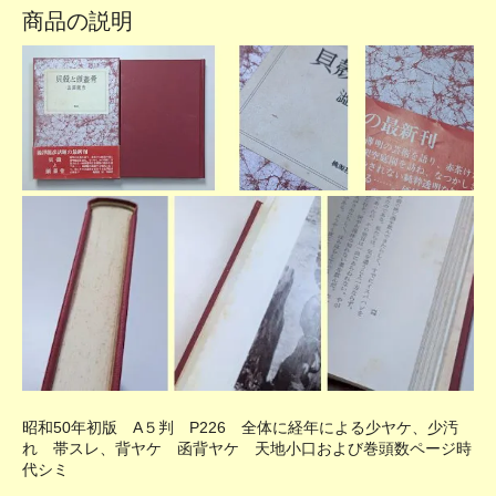
商品の説明
昭和50年初版 A５判 P226 全体に経年による少ヤケ、少汚
れ 帯スレ、背ヤケ 函背ヤケ 天地小口および巻頭数ページ時
代シミ