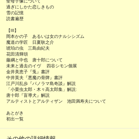
聖母子像について
過ぎにしかた恋しきもの
雪の記憶
読書遍歴
【III】
岡本かの子 あるいは女のナルシシズム
魔道の学匠 日夏耿之介
琥珀の虫 三島由紀夫
花田清輝頌
藤綱と中也 唐十郎について
未来と過去のイヴ 四谷シモン個展
金井美恵子『兎』書評
中井英夫『悪魔の骨牌』書評
江戸川乱歩『パノラマ島奇談』解説
「小栗虫太郎・木々高太郎集」解説:
唐十郎『盲導犬』解説
アルティストとアルティザン 池田満寿夫について
あとがき
初出一覧
その他の詳細情報