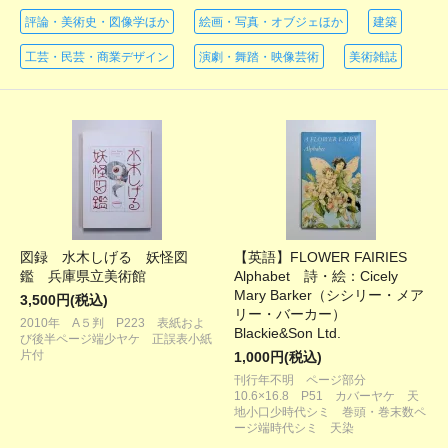
評論・美術史・図像学ほか
絵画・写真・オブジェほか
建築
工芸・民芸・商業デザイン
演劇・舞踏・映像芸術
美術雑誌
図録 水木しげる 妖怪図
【英語】FLOWER FAIRIES
鑑 兵庫県立美術館
Alphabet 詩・絵：Cicely
Mary Barker（シシリー・メア
3,500円(税込)
リー・バーカー）
2010年 A５判 P223 表紙およ
Blackie&Son Ltd.
び後半ページ端少ヤケ 正誤表小紙
片付
1,000円(税込)
刊行年不明 ページ部分
10.6×16.8 P51 カバーヤケ 天
地小口少時代シミ 巻頭・巻末数ペ
ージ端時代シミ 天染