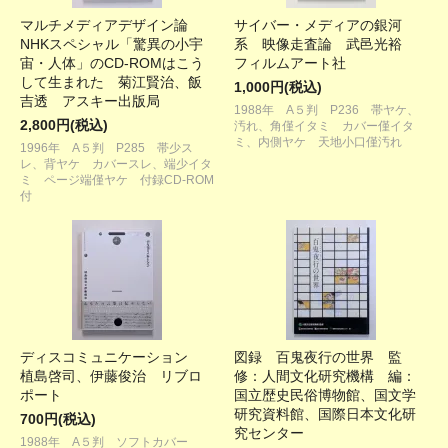
マルチメディアデザイン論
サイバー・メディアの銀河
NHKスペシャル「驚異の小宇
系 映像走査論 武邑光裕
宙・人体」のCD-ROMはこう
フィルムアート社
して生まれた 菊江賢治、飯
1,000円(税込)
吉透 アスキー出版局
1988年 A５判 P236 帯ヤケ、
2,800円(税込)
汚れ、角僅イタミ カバー僅イタ
ミ、内側ヤケ 天地小口僅汚れ
1996年 A５判 P285 帯少ス
レ、背ヤケ カバースレ、端少イタ
ミ ページ端僅ヤケ 付録CD-ROM
付
ディスコミュニケーション
図録 百鬼夜行の世界 監
植島啓司、伊藤俊治 リブロ
修：人間文化研究機構 編：
ポート
国立歴史民俗博物館、国文学
研究資料館、国際日本文化研
700円(税込)
究センター
1988年 A５判 ソフトカバー