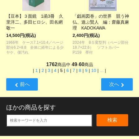
【豆本】３面鏡 1函3冊 久
「戯画図巻」の世界 競う神
里洋二、多田ヒロシ、田名網
仏、遊ぶ賢人 編：齋藤真麻
敬一
理 KADOKAWA
14,500円(税込)
2,400円(税込)
1966年 ケース7.1×10.4／ページ
2024年 B５変型判（ページ部分
部分6.2×8.8 全体に経年による少
18.7×22.6） ソフトカバー
ヤケ、僅汚れ
P159 帯付
1762
49
60
商品中
-
商品
|
1
|
2
|
3
|
4
|
5
|
6
|
7
|
8
|
9
|
10
|
...
|
前へ
次へ
ほかの商品を探す
検索