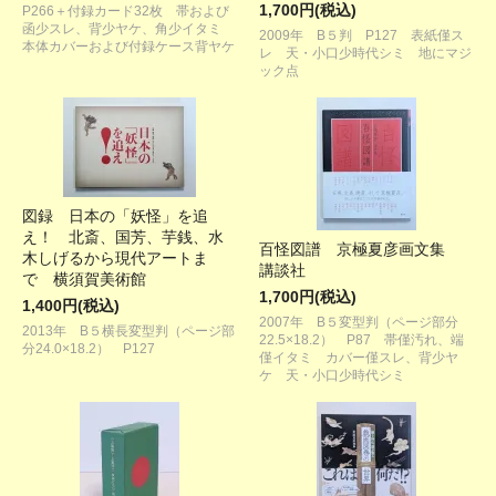
1,700円(税込)
P266＋付録カード32枚 帯および
函少スレ、背少ヤケ、角少イタミ
2009年 B５判 P127 表紙僅ス
本体カバーおよび付録ケース背ヤケ
レ 天・小口少時代シミ 地にマジ
ック点
図録 日本の「妖怪」を追
え！ 北斎、国芳、芋銭、水
百怪図譜 京極夏彦画文集
木しげるから現代アートま
講談社
で 横須賀美術館
1,700円(税込)
1,400円(税込)
2007年 B５変型判（ページ部分
2013年 B５横長変型判（ページ部
22.5×18.2） P87 帯僅汚れ、端
分24.0×18.2） P127
僅イタミ カバー僅スレ、背少ヤ
ケ 天・小口少時代シミ