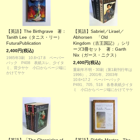
【英語】The Birthgrave 著：
【英語】Sabriel／Lirael／
Tanith Lee（タニス・リー）
Abhorsen 「Old
FuturaPublication
Kingdom（古王国記）」シリ
ーズ3冊セット 著：Garth
2,400円(税込)
Nix（ガース・ニクス）
1985年3刷 10.8×17.8 ペーパー
2,400円(税込)
バック P408 表紙スレ、少イタ
ミ、背少ヤケ 小口からページ端に
重刷年不明・30刷（第1刷刊行年は
かけてヤケ
1996）、2001年、2003年
10.6×17.2 ペーパーバック
P491、705、518 各巻表紙少イタ
ミ 小口からページ端にかけてヤケ