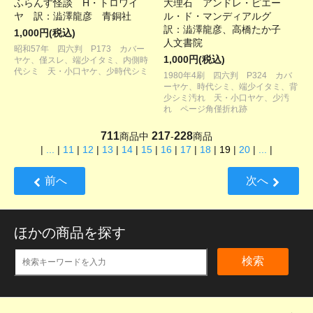
ふらんす怪談 H・トロワイ
大理石 アンドレ・ピエー
ヤ 訳：澁澤龍彦 青銅社
ル・ド・マンディアルグ
訳：澁澤龍彦、高橋たか子
1,000円(税込)
人文書院
昭和57年 四六判 P173 カバー
1,000円(税込)
ヤケ、僅スレ、端少イタミ、内側時
代シミ 天・小口ヤケ、少時代シミ
1980年4刷 四六判 P324 カバ
ーヤケ、時代シミ、端少イタミ、背
少シミ汚れ 天・小口ヤケ、少汚
れ ページ角僅折れ跡
711
217
228
商品中
-
商品
|
...
|
11
|
12
|
13
|
14
|
15
|
16
|
17
|
18
|
19
|
20
|
...
|
前へ
次へ
ほかの商品を探す
検索