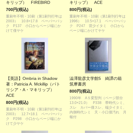
キリップ） FIREBIRD
キリップ） ACE
700円(税込)
800円(税込)
重刷年不明・10刷（第1刷刊行年は
重刷年不明・10刷（第1刷刊行年は
2003） 10.8×17.8 ペーパーバッ
1996） 10.5×17.1 ペーパーバッ
ク P137 小口からページ端にか
ク P247 背少イタミ 小口から
けて僅ヤケ
ページ端にかけてヤケ
【英語】Ombria in Shadow
澁澤龍彦文学館5 綺譚の箱
著：Patricia A. Mckillip（パト
筑摩書房
リシア・A・マキリップ）
800円(税込)
ACE
1990年 A５変型判（ページ部分
800円(税込)
13.0×21.0） P338 帯時代シミ、
スレ カバー僅スレ、端少イタミ、
重刷年不明・10刷（第1刷刊行年は
内側時代シミ 天・小口僅汚れ 月
2003） 12.7×18.1 ペーパーバッ
報付
ク P298 小口からページ端にか
けて少ヤケ