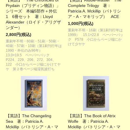
【英語】「The Chronicles of
【英語】Riddle-Master The
Prydain（プリディン物語）」
Complete Trilogy 著：
シリーズ 本編5部作＋外伝
Patricia A. Mckillip（パトリシ
1 6冊セット 著：Lloyd
ア・A・マキリップ） ACE
Alexander（ロイド・アリグザ
1,000円(税込)
ンダー）
重刷年不明・16刷（第1刷刊行年は
2,800円(税込)
1999） 15.1×22.8 ペーパーバッ
ク P578 小口からページ端にか
重刷年不明・60刷・51刷・50刷・
けて少ヤケ
40刷・57刷・10刷（第1刷刊行年は
1990・外伝のみ96年）
13.0×19.5 ペーパーバック
P224、229、206、272、304、
122 小口からページ端にかけてヤ
ケ 第２巻ページ端湿気波打ち
【英語】The Changeling
【英語】The Book of Atrix
Sea 著：Patricia A.
Wolfe 著：Patricia A.
Mckillip（パトリシア・A・マ
Mckillip（パトリシア・A・マ