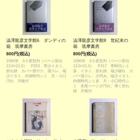
澁澤龍彦文学館6 ダンディの
澁澤龍彦文学館8 世紀末の
箱 筑摩書房
箱 筑摩書房
800円(税込)
800円(税込)
1990年 A５変型判（ページ部分
1990年 A５変型判（ページ部分
13.0×21.0） P353 帯少イタミ、
13.0×21.0） P317 帯時代シミ
折れ跡 カバー僅ヤケ、僅スレ、端
多、イタミ、折れ跡、端少破れ カ
少イタミ、内側時代シミ 天・小口
バー僅スレ、少凹み、端少イタミ、
汚れ 月報付
内側時代シミ多 天・小口時代シ
ミ 末尾ページ少汚れ、薄く折れ
跡 月報付