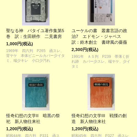
聖なる神 バタイユ著作集第5
ユーケルの書 叢書言語の政
巻 訳：生田耕作 二見書房
治7 エドモン・ジャベス
訳：鈴木創士 書肆風の薔薇
1,000円(税込)
2,300円(税込)
1969年 四六判 P265 函スレ、
背ヤケ 本体ビニールカバー少イタ
1991年 Ａ５判 P239 帯薄く折
ミ、端少キレ 小口少汚れ
れ跡 カバー少スレ、端ヤケ、少イ
タミ
怪奇幻想の文学II 暗黒の祭
怪奇幻想の文学III 戦慄の創
祀 新人物往来社
造 新人物往来社
1,200円(税込)
1,200円(税込)
昭和44年 四六判 P331 函ス
昭和45年 四六判 P327 函スレ