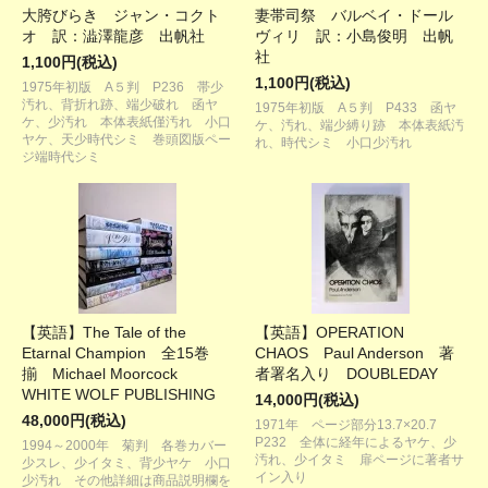
大胯びらき ジャン・コクト
妻帯司祭 バルベイ・ドール
オ 訳：澁澤龍彦 出帆社
ヴィリ 訳：小島俊明 出帆
社
1,100円(税込)
1,100円(税込)
1975年初版 A５判 P236 帯少
汚れ、背折れ跡、端少破れ 函ヤ
1975年初版 A５判 P433 函ヤ
ケ、少汚れ 本体表紙僅汚れ 小口
ケ、汚れ、端少縛り跡 本体表紙汚
ヤケ、天少時代シミ 巻頭図版ペー
れ、時代シミ 小口少汚れ
ジ端時代シミ
【英語】The Tale of the
【英語】OPERATION
Etarnal Champion 全15巻
CHAOS Paul Anderson 著
揃 Michael Moorcock
者署名入り DOUBLEDAY
WHITE WOLF PUBLISHING
14,000円(税込)
48,000円(税込)
1971年 ページ部分13.7×20.7
P232 全体に経年によるヤケ、少
1994～2000年 菊判 各巻カバー
汚れ、少イタミ 扉ページに著者サ
少スレ、少イタミ、背少ヤケ 小口
イン入り
少汚れ その他詳細は商品説明欄を