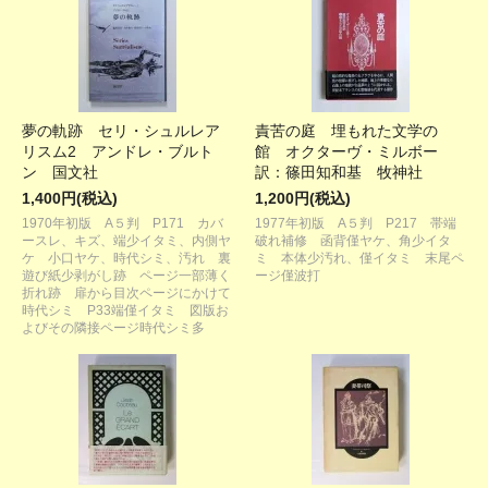
夢の軌跡 セリ・シュルレア
責苦の庭 埋もれた文学の
リスム2 アンドレ・ブルト
館 オクターヴ・ミルボー
ン 国文社
訳：篠田知和基 牧神社
1,400円(税込)
1,200円(税込)
1970年初版 A５判 P171 カバ
1977年初版 A５判 P217 帯端
ースレ、キズ、端少イタミ、内側ヤ
破れ補修 函背僅ヤケ、角少イタ
ケ 小口ヤケ、時代シミ、汚れ 裏
ミ 本体少汚れ、僅イタミ 末尾ペ
遊び紙少剥がし跡 ページ一部薄く
ージ僅波打
折れ跡 扉から目次ページにかけて
時代シミ P33端僅イタミ 図版お
よびその隣接ページ時代シミ多