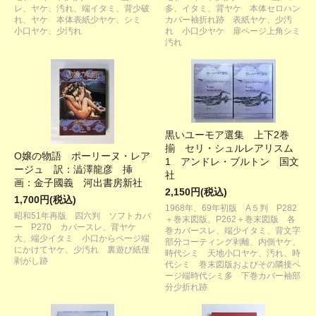
レ、ヤケ、汚れ、端イタミ、背少破
多、イタミ、背ヤケ 本体セロハン
れ、ヤケ 本体表紙少ヤケ、シミ
カバー袖折れ跡 表紙ヤケ、少汚
小口ヤケ、少汚れ
れ 小口少ヤケ 扉ページ上角シミ
汚れ
黒いユーモア選集 上下2巻
揃 セリ・シュルレアリスム
O嬢の物語 ポーリーヌ・レア
1 アンドレ・ブルトン 国文
ージュ 訳：澁澤龍彦 挿
社
画：金子國義 河出書房新社
2,150円(税込)
1,700円(税込)
1968年、69年初版 A５判 P282
昭和51年再版 四六判 ソフトカバ
＋巻末図版、P262＋巻末図版 各
ー P270 カバースレ、背ヤケ
巻カバースレ、端少イタミ、背文字
大、端少イタミ 小口からページ端
部分コーティング剥離、内側ヤケ、
にかけてヤケ、少汚れ 裏遊び紙僅
時代シミ 天地小口ヤケ、汚れ、時
剥がし跡
代シミ 巻末図版およびその隣接ペ
ージ端時代シミ多 下巻カバー袖部
分少折れ跡