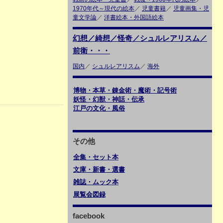
1970年代～現代の絵本
／
児童書籍
／
児童画集・児
童文学論
／
洋書絵本・外国語絵本
幻想／綺想／怪奇／シュルレアリスム／
前衛・・・
国内
／
シュルレアリスム
／
海外
博物・本草・錬金術・魔術・記号術
妖怪・幻獣・神話・伝承
江戸の文化・風俗
その他
全集・セット本
文庫・新書・選書
雑誌・ムック本
展覧会図録
facebook