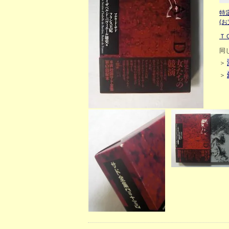
特
(
Ｔ
同
＞
＞