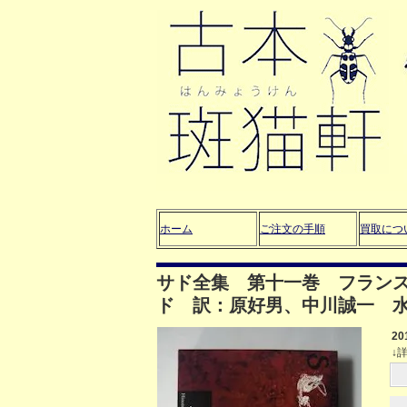
ホーム
ご注文の手順
買取につ
サド全集 第十一巻 フラン
ド 訳：原好男、中川誠一 
2
↓