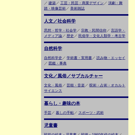
／
建築
／
工芸・民芸・商業デザイン
／
演劇・舞
踏・映像芸術
／
美術雑誌
人文／社会科学
思想・哲学・社会学
／
宗教・民間信仰
／
言語学・
メディア論
／
歴史
／
民俗学・文化人類学・考古学
自然科学
自然科学史
／
学術書・実用書
／
読み物・エッセイ
／
図鑑・事典
文化／風俗／サブカルチャー
文化・風俗
／
芸能・音楽
／
呪術・占術・オカルト
サイエンス
暮らし・趣味の本
手芸
／
暮しの手帖
／
スポーツ・武術
児童書
戦前の絵本・児童書
／
戦後～1960年代の絵本
／