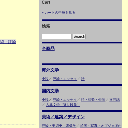
Cart
» カートの中身を見る
検索
術・評論
全商品
海外文学
小説
／
評論・エッセイ
／
詩
国内文学
小説
／
評論・エッセイ
／
詩・短歌・俳句
／
文芸誌
／
古典文学（近世以前）
美術／建築／デザイン
評論・美術史・図像学
／
絵画・写真・オブジェほか