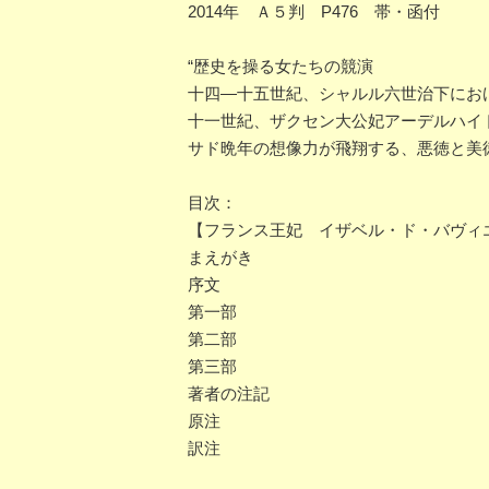
2014年 Ａ５判 P476 帯・函付
“歴史を操る女たちの競演
十四―十五世紀、シャルル六世治下にお
十一世紀、ザクセン大公妃アーデルハイ
サド晩年の想像力が飛翔する、悪徳と美
目次：
【フランス王妃 イザベル・ド・バヴィ
まえがき
序文
第一部
第二部
第三部
著者の注記
原注
訳注