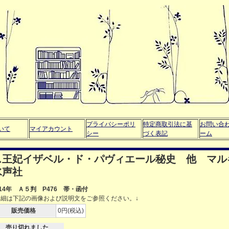
プライバシーポリ
特定商取引法に基
お問い合
いて
マイアカウント
シー
づく表記
ーム
ス王妃イザベル・ド・パヴィエール秘史 他 マル
水声社
014年 Ａ５判 P476 帯・函付
詳細は下記の画像および説明文をご参照ください。↓
販売価格
0円(税込)
売り切れました