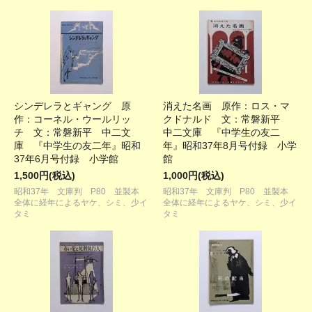
シンデレラとギャング 原
消えた名画 原作：ロス・マ
作：コーネル・ウールリッ
クドナルド 文：常磐新平
チ 文：常磐新平 中二文
中二文庫 『中学生の友二
庫 『中学生の友二年』昭和
年』昭和37年8月号付録 小学
37年6月号付録 小学館
館
1,500円(税込)
1,000円(税込)
昭和37年 文庫判 P80 並製本
昭和37年 文庫判 P80 並製本
全体に経年によるヤケ、シミ、少イ
全体に経年によるヤケ、シミ、少イ
タミ
タミ