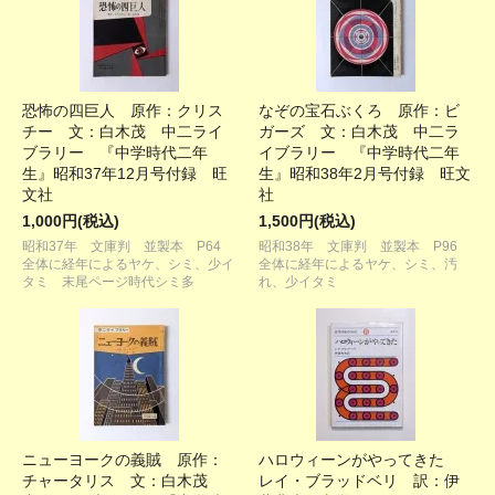
恐怖の四巨人 原作：クリス
なぞの宝石ぶくろ 原作：ビ
チー 文：白木茂 中二ライ
ガーズ 文：白木茂 中二ラ
ブラリー 『中学時代二年
イブラリー 『中学時代二年
生』昭和37年12月号付録 旺
生』昭和38年2月号付録 旺文
文社
社
1,000円(税込)
1,500円(税込)
昭和37年 文庫判 並製本 P64
昭和38年 文庫判 並製本 P96
全体に経年によるヤケ、シミ、少イ
全体に経年によるヤケ、シミ、汚
タミ 末尾ページ時代シミ多
れ、少イタミ
ニューヨークの義賊 原作：
ハロウィーンがやってきた
チャータリス 文：白木茂
レイ・ブラッドベリ 訳：伊