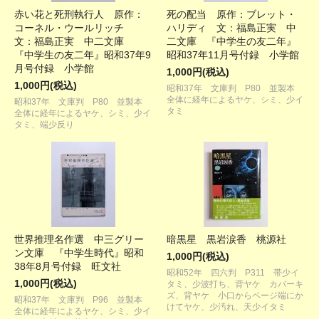
赤い花と死刑執行人 原作：
死の配当 原作：ブレット・
コーネル・ウールリッチ
ハリディ 文：福島正実 中
文：福島正実 中二文庫
二文庫 『中学生の友二年』
『中学生の友二年』昭和37年9
昭和37年11月号付録 小学館
月号付録 小学館
1,000円(税込)
1,000円(税込)
昭和37年 文庫判 P80 並製本
全体に経年によるヤケ、シミ、少イ
昭和37年 文庫判 P80 並製本
タミ
全体に経年によるヤケ、シミ、少イ
タミ、端少反り
世界推理名作選 中三グリー
暗黒星 黒岩涙香 桃源社
ン文庫 『中学生時代』昭和
1,000円(税込)
38年8月号付録 旺文社
昭和52年 四六判 P311 帯少イ
1,000円(税込)
タミ、少波打ち、背ヤケ カバーキ
ズ、背ヤケ 小口からページ端にか
昭和37年 文庫判 P96 並製本
けてヤケ、少汚れ、天少イタミ
全体に経年によるヤケ、シミ、少イ