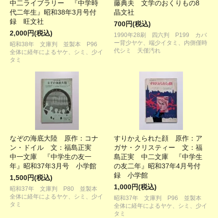
中二ライブラリー 『中学時
藤典夫 文学のおくりもの8
代二年生』昭和38年3月号付
晶文社
録 旺文社
700円(税込)
2,000円(税込)
1990年28刷 四六判 P199 カバ
ー背少ヤケ、端少イタミ、内側僅時
昭和38年 文庫判 並製本 P96
代シミ 天僅汚れ
全体に経年によるヤケ、シミ、少イ
タミ
なぞの海底大陸 原作：コナ
すりかえられた顔 原作：ア
ン・ドイル 文：福島正実
ガサ・クリスティー 文：福
中一文庫 『中学生の友一
島正実 中二文庫 『中学生
年』昭和37年3月号 小学館
の友二年』昭和37年4月号付
録 小学館
1,500円(税込)
1,000円(税込)
昭和37年 文庫判 P80 並製本
全体に経年によるヤケ、シミ、少イ
昭和37年 文庫判 P96 並製本
タミ
全体に経年によるヤケ、シミ、少イ
タミ