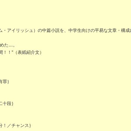
ム・アイリッシュ）の中篇小説を、中学生向けの平易な文章・構成
つめた…。
間！！”（表紙紹介文）
有罪｝
二十段｝
分！／チャンス｝