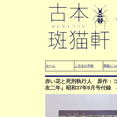
ホーム
ご注文の手順
買取につ
赤い花と死刑執行人 原作：
友二年』昭和37年9月号付録