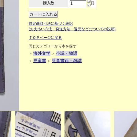
購入数
冊
特定商取引法に基づく表記
(お支払い方法・発送方法・返品などについての説明)
ＴＯＰページに戻る
同じカテゴリーから本を探す
海外文学
小説・物語
＞
＞
児童書
児童書籍・雑誌
＞
＞