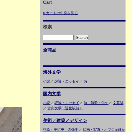
Cart
» カートの中身を見る
検索
全商品
海外文学
小説
／
評論・エッセイ
／
詩
国内文学
小説
／
評論・エッセイ
／
詩・短歌・俳句
／
文芸誌
／
古典文学（近世以前）
美術／建築／デザイン
評論・美術史・図像学
／
絵画・写真・オブジェほか