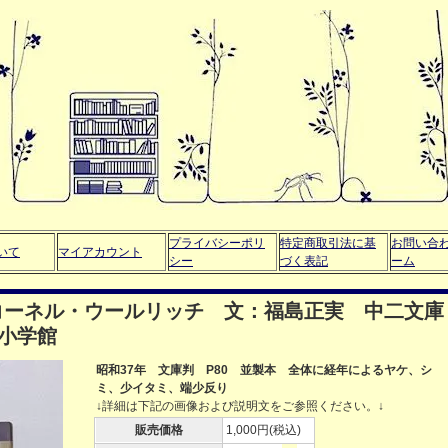
プライバシーポリ
特定商取引法に基
お問い合
いて
マイアカウント
シー
づく表記
ーム
コーネル・ウールリッチ 文：福島正実 中二文庫
 小学館
昭和37年 文庫判 P80 並製本 全体に経年によるヤケ、シ
ミ、少イタミ、端少反り
↓詳細は下記の画像および説明文をご参照ください。↓
販売価格
1,000円(税込)