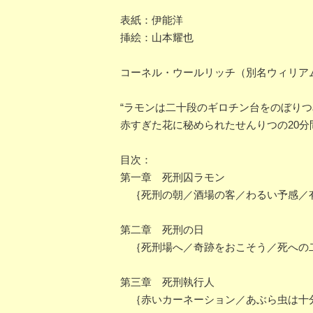
表紙：伊能洋
挿絵：山本耀也
コーネル・ウールリッチ（別名ウィリア
“ラモンは二十段のギロチン台をのぼり
赤すぎた花に秘められたせんりつの20分
目次：
第一章 死刑囚ラモン
｛死刑の朝／酒場の客／わるい予感／
第二章 死刑の日
｛死刑場へ／奇跡をおこそう／死への
第三章 死刑執行人
｛赤いカーネーション／あぶら虫は十