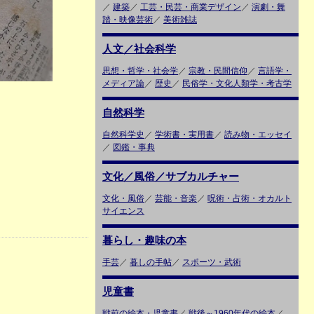
／
建築
／
工芸・民芸・商業デザイン
／
演劇・舞
踏・映像芸術
／
美術雑誌
人文／社会科学
思想・哲学・社会学
／
宗教・民間信仰
／
言語学・
メディア論
／
歴史
／
民俗学・文化人類学・考古学
自然科学
自然科学史
／
学術書・実用書
／
読み物・エッセイ
／
図鑑・事典
文化／風俗／サブカルチャー
文化・風俗
／
芸能・音楽
／
呪術・占術・オカルト
サイエンス
暮らし・趣味の本
手芸
／
暮しの手帖
／
スポーツ・武術
児童書
戦前の絵本・児童書
／
戦後～1960年代の絵本
／