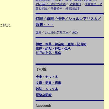
1970年代～現代の絵本
／
児童書籍
／
児童画集・児
童文学論
／
洋書絵本・外国語絵本
幻想／綺想／怪奇／シュルレアリスム／
前衛・・・
に翻訳。
国内
／
シュルレアリスム
／
海外
博物・本草・錬金術・魔術・記号術
妖怪・幻獣・神話・伝承
江戸の文化・風俗
その他
全集・セット本
文庫・新書・選書
雑誌・ムック本
展覧会図録
facebook