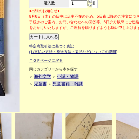
購入数
冊
●出張のお知らせ●
8月6日（木）の日中は店主不在のため、5日夜以降のご注文につ
手続きのご案内、お問い合わせへの回答等、6日夕方以降にご連
をおかけいたしますが、ご理解を賜りますようお願い申し上げ
特定商取引法に基づく表記
(お支払い方法・発送方法・返品などについての説明)
ＴＯＰページに戻る
同じカテゴリーから本を探す
海外文学
小説・物語
＞
＞
児童書
児童書籍・雑誌
＞
＞