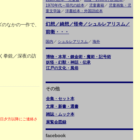
1970年代～現代の絵本
／
児童書籍
／
児童画集・児
童文学論
／
洋書絵本・外国語絵本
幻想／綺想／怪奇／シュルレアリスム／
ズのなかの一作で、
前衛・・・
国内
／
シュルレアリスム
／
海外
く拳銃／深夜の訪
博物・本草・錬金術・魔術・記号術
妖怪・幻獣・神話・伝承
江戸の文化・風俗
その他
全集・セット本
文庫・新書・選書
雑誌・ムック本
6日夕方以降にご連絡さ
展覧会図録
facebook