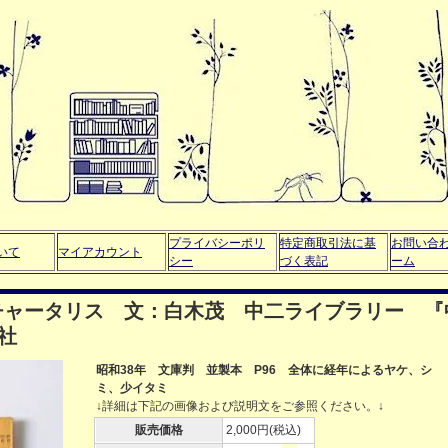
プライバシーポリ
特定商取引法に基
お問い合
いて
マイアカウント
シー
づく表記
ーム
チャータリス 文：白木茂 中二ライブラリー 『
社
昭和38年 文庫判 並製本 P96 全体に経年によるヤケ、シ
ミ、少イタミ
↓詳細は下記の画像および説明文をご参照ください。↓
販売価格
2,000円(税込)