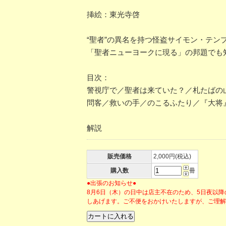
挿絵：東光寺啓
“聖者”の異名を持つ怪盗サイモン・テ
「聖者ニューヨークに現る」の邦題でも
目次：
警視庁で／聖者は来ていた？／札たばの
問客／救いの手／のこるふたり／『大将
解説
販売価格
2,000円(税込)
購入数
冊
●出張のお知らせ●
8月6日（木）の日中は店主不在のため、5日夜以
しあげます。ご不便をおかけいたしますが、ご理