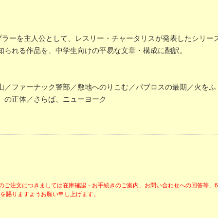
ンプラーを主人公として、レスリー・チャータリスが発表したシリー
知られる作品を、中学生向けの平易な文章・構成に翻訳。
山／ファーナック警部／敷地へのりこむ／パブロスの最期／火をふ
』の正体／さらば、ニューヨーク
降のご注文につきましては在庫確認・お手続きのご案内、お問い合わせへの回答等、
解を賜りますようお願い申し上げます。