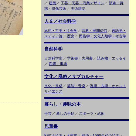
／
建築
／
工芸・民芸・商業デザイン
／
演劇・舞
踏・映像芸術
／
美術雑誌
人文／社会科学
思想・哲学・社会学
／
宗教・民間信仰
／
言語学・
メディア論
／
歴史
／
民俗学・文化人類学・考古学
自然科学
自然科学史
／
学術書・実用書
／
読み物・エッセイ
／
図鑑・事典
文化／風俗／サブカルチャー
文化・風俗
／
芸能・音楽
／
呪術・占術・オカルト
サイエンス
暮らし・趣味の本
手芸
／
暮しの手帖
／
スポーツ・武術
児童書
戦前の絵本・児童書
／
戦後～1960年代の絵本
／