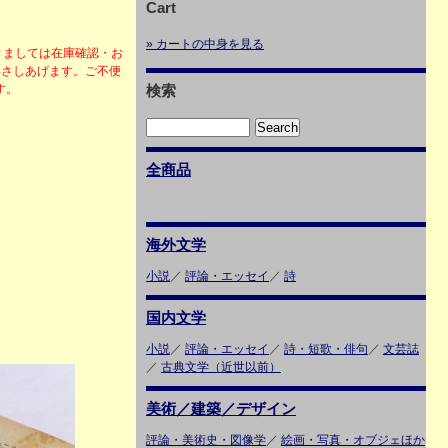
Cart
» カートの中身を見る
きましては在庫確認・お
絡さしあげます。ご不便
ます。
検索
全商品
海外文学
小説
／
評論・エッセイ
／
詩
国内文学
小説
／
評論・エッセイ
／
詩・短歌・俳句
／
文芸誌
／
古典文学（近世以前）
美術／建築／デザイン
評論・美術史・図像学
／
絵画・写真・オブジェほか